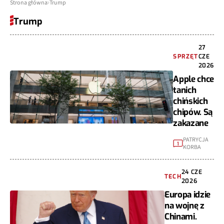
Strona główna
Trump
Trump
27
SPRZĘT
CZE
2026
Apple chce
tanich
chińskich
chipów. Są
zakazane
PATRYCJA
1
KORBA
24 CZE
TECH
2026
Europa idzie
na wojnę z
Chinami.