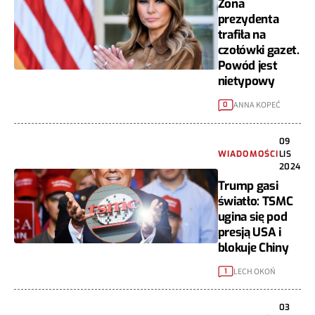
Żona
prezydenta
trafiła na
czołówki gazet.
Powód jest
nietypowy
ANNA KOPEĆ
0
09
WIADOMOŚCI
LIS
2024
Trump gasi
światło: TSMC
ugina się pod
presją USA i
blokuje Chiny
LECH OKOŃ
1
03