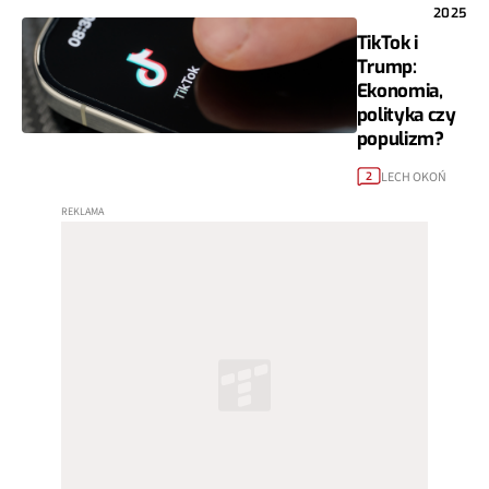
2025
TikTok i
Trump:
Ekonomia,
polityka czy
populizm?
LECH OKOŃ
2