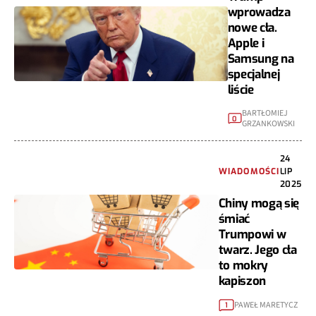
wprowadza
nowe cła.
Apple i
Samsung na
specjalnej
liście
BARTŁOMIEJ
0
GRZANKOWSKI
24
WIADOMOŚCI
LIP
2025
Chiny mogą się
śmiać
Trumpowi w
twarz. Jego cła
to mokry
kapiszon
PAWEŁ MARETYCZ
1