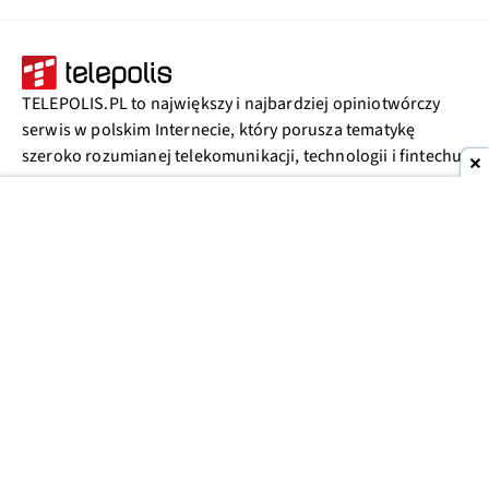
TELEPOLIS.PL to największy i najbardziej opiniotwórczy
serwis w polskim Internecie, który porusza tematykę
szeroko rozumianej telekomunikacji, technologii i fintechu.
Na stronie mogą znajdować się odnośniki do witryn partnerów, którzy
wspierają jej działalność poprzez dzielenie się zyskiem ze sprzedanych
produktów. Więcej informacji w
polityce prywatności
.
MENU
NASZE STRONY
Wiadomości
Rozrywka
Meczyki.pl
Tech
Rankingi
PPE.pl
Publicystyka
Telefony
Bet.pl
Fintech
Forum