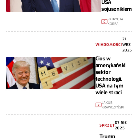
USA
sojusznikiem
PATRYCJA
0
KORBA
21
WIADOMOŚCI
WRZ
2025
Cios w
amerykański
sektor
technologii.
USA na tym
wiele straci
JAKUB
2
KRAWCZYŃSKI
07 SIE
SPRZĘT
2025
Trump