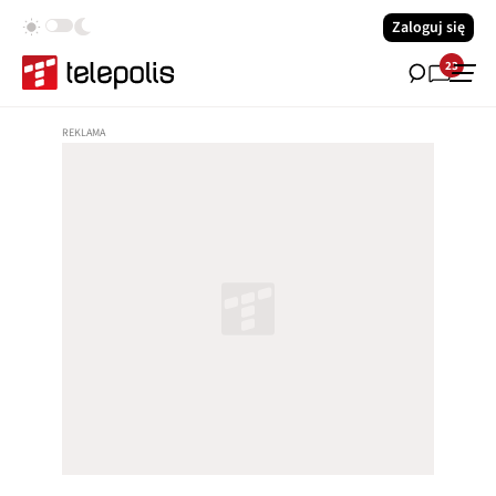
Zaloguj się
23