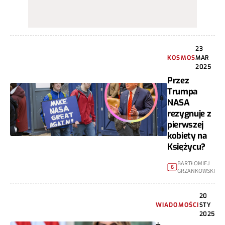
23
KOSMOS
MAR
2025
Przez
Trumpa
NASA
rezygnuje z
pierwszej
kobiety na
Księżycu?
BARTŁOMIEJ
6
GRZANKOWSKI
20
WIADOMOŚCI
STY
2025