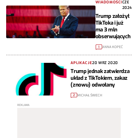
WIADOMOŚCI
CZE
2024
Trump założył
TikToka i już
ma 3 mln
obserwujących
ANNA KOPEĆ
1
APLIKACJE
20 WRZ 2020
Trump jednak zatwierdza
układ z TikTokiem, zakaz
(znowu) odwołany
MICHAŁ ŚWIECH
2