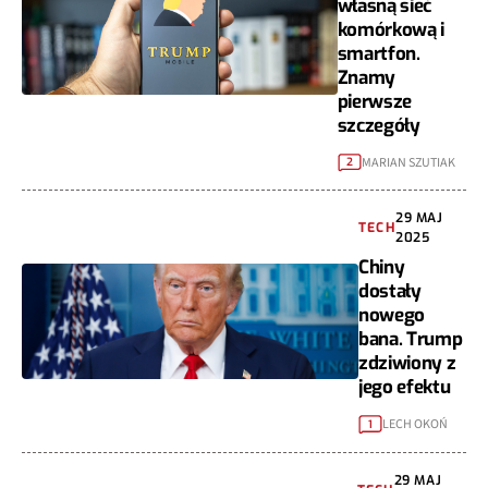
własną sieć
komórkową i
smartfon.
Znamy
pierwsze
szczegóły
MARIAN SZUTIAK
2
29 MAJ
TECH
2025
Chiny
dostały
nowego
bana. Trump
zdziwiony z
jego efektu
LECH OKOŃ
1
29 MAJ