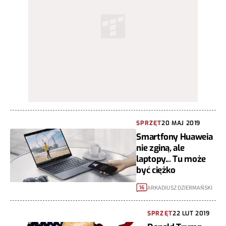
SPRZĘT
20 MAJ 2019
Smartfony Huaweia
nie zginą, ale
laptopy... Tu może
być ciężko
ARKADIUSZ DZIERMAŃSKI
16
SPRZĘT
22 LUT 2019