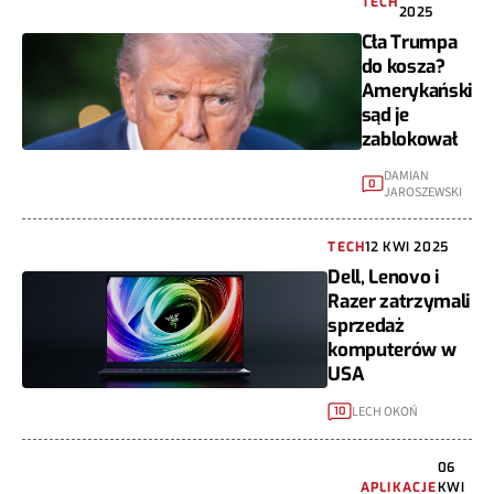
TECH
2025
Cła Trumpa
do kosza?
Amerykański
sąd je
zablokował
DAMIAN
0
JAROSZEWSKI
TECH
12 KWI 2025
Dell, Lenovo i
Razer zatrzymali
sprzedaż
komputerów w
USA
LECH OKOŃ
10
06
APLIKACJE
KWI