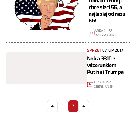
Donald Trump
chce sieci 5G, a
najlepiej od razu
6G!
ARKADIUSZ
13
DZIERMAŃSKI
SPRZĘT
07 LIP 2017
Nokia 3310 z
wizerunkiem
Putina i Trumpa
ARKADIUSZ
17
DZIERMAŃSKI
←
1
2
→