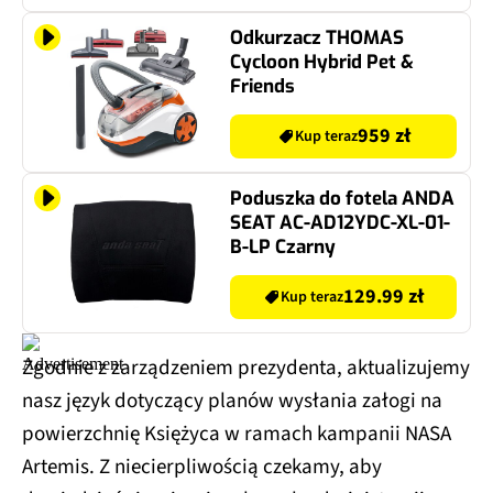
Odkurzacz THOMAS
Cycloon Hybrid Pet &
Friends
959 zł
Kup teraz
Poduszka do fotela ANDA
SEAT AC-AD12YDC-XL-01-
B-LP Czarny
129.99 zł
Kup teraz
Zgodnie z zarządzeniem prezydenta, aktualizujemy
nasz język dotyczący planów wysłania załogi na
powierzchnię Księżyca w ramach kampanii NASA
Artemis. Z niecierpliwością czekamy, aby