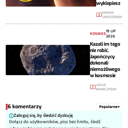
wyklepiesz
DAMIAN
3
JAROSZEWSKI
19 LIP
KOSMOS
2026
Kazali im tego
nie robić.
Japończycy
dokonali
niemożliwego
w kosmosie
JAKUB
7
KRAWCZYŃSKI
6 komentarzy
Popularne
Zaloguj się, by śledzić dyskuję
Dołącz do użytkowników, pisz bez limitu, śledź