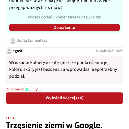
odpowiedzi oraz reakcje na swoje komentarze. Nie
przegap ważnych rozmów!
Możesz dodać 3 komentarze w ciągu 14 dni
Załóż konto
Dodaj komentarz
~gość
23 MAR 2025 · 08:54
Wciskanie kobiety na siłę i jeszcze podkreślanie jej
koloru skóry jest bezsensu a wprowadza niepotrzebny
podział.
5
1
Odpowiedz
Wyświetl więcej (+4)
TECH
Trzęsienie ziemi w Google.