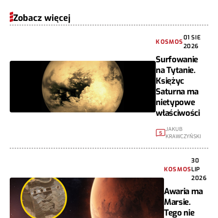
Zobacz więcej
01 SIE
KOSMOS
2026
Surfowanie
na Tytanie.
Księżyc
Saturna ma
nietypowe
właściwości
JAKUB
5
KRAWCZYŃSKI
30
KOSMOS
LIP
2026
Awaria ma
Marsie.
Tego nie