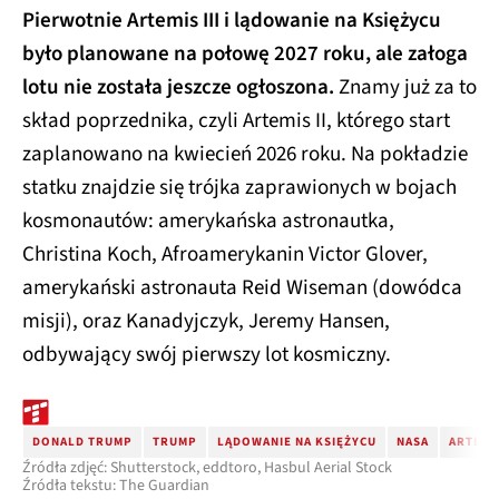
Pierwotnie Artemis III i lądowanie na Księżycu
było planowane na połowę 2027 roku, ale załoga
lotu nie została jeszcze ogłoszona.
Znamy już za to
skład poprzednika, czyli Artemis II, którego start
zaplanowano na kwiecień 2026 roku. Na pokładzie
statku znajdzie się trójka zaprawionych w bojach
kosmonautów: amerykańska astronautka,
Christina Koch, Afroamerykanin Victor Glover,
amerykański astronauta Reid Wiseman (dowódca
misji), oraz Kanadyjczyk, Jeremy Hansen,
odbywający swój pierwszy lot kosmiczny.
DONALD TRUMP
TRUMP
LĄDOWANIE NA KSIĘŻYCU
NASA
ARTEMI
Źródła zdjęć: Shutterstock, eddtoro, Hasbul Aerial Stock
Źródła tekstu: The Guardian