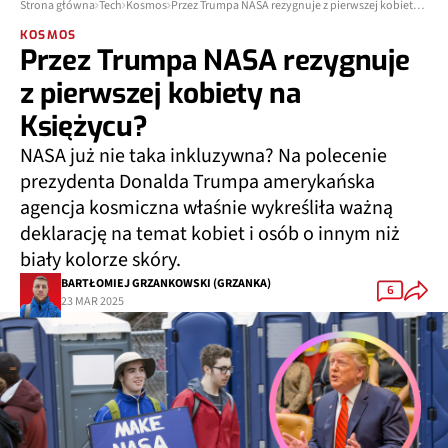
Strona główna
Tech
Kosmos
Przez Trumpa NASA rezygnuje z pierwszej kobiety na Księżycu?
KOSMOS
Przez Trumpa NASA rezygnuje
z pierwszej kobiety na
Księżycu?
NASA już nie taka inkluzywna? Na polecenie
prezydenta Donalda Trumpa amerykańska
agencja kosmiczna właśnie wykreśliła ważną
deklarację na temat kobiet i osób o innym niż
biały kolorze skóry.
BARTŁOMIEJ GRZANKOWSKI (GRZANKA)
6
23 MAR 2025