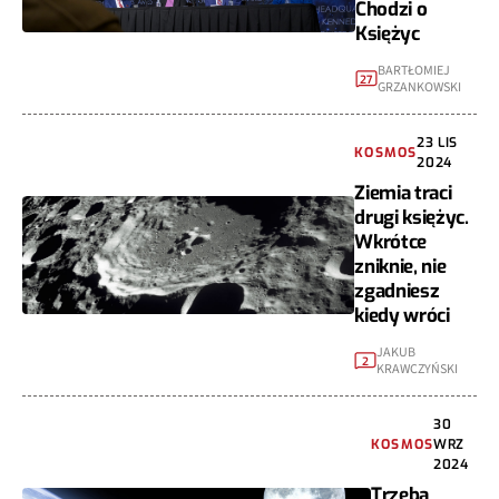
Chodzi o
Księżyc
BARTŁOMIEJ
27
GRZANKOWSKI
23 LIS
KOSMOS
2024
Ziemia traci
drugi księżyc.
Wkrótce
zniknie, nie
zgadniesz
kiedy wróci
JAKUB
2
KRAWCZYŃSKI
30
KOSMOS
WRZ
2024
Trzeba