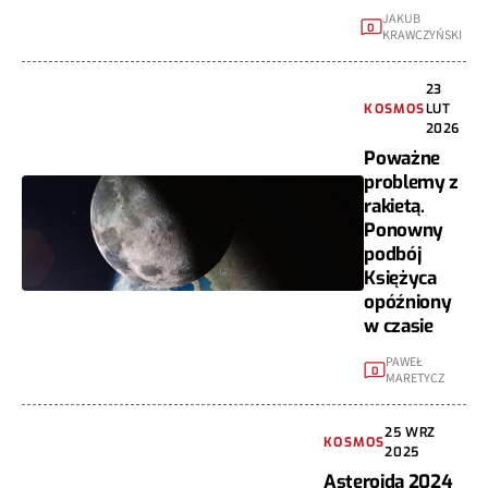
JAKUB
0
KRAWCZYŃSKI
23
KOSMOS
LUT
2026
Poważne
problemy z
rakietą.
Ponowny
podbój
Księżyca
opóźniony
w czasie
PAWEŁ
0
MARETYCZ
25 WRZ
KOSMOS
2025
Asteroida 2024