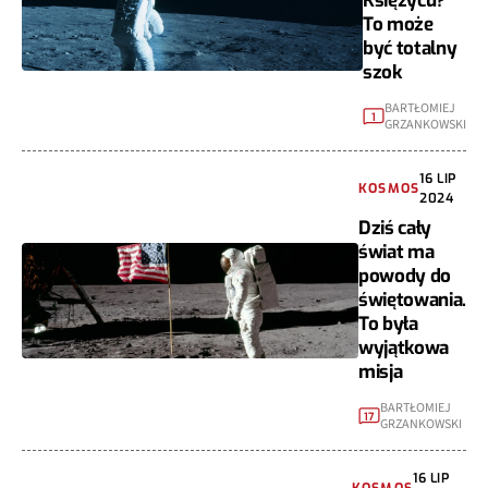
Księżycu?
To może
być totalny
szok
BARTŁOMIEJ
1
GRZANKOWSKI
16 LIP
KOSMOS
2024
Dziś cały
świat ma
powody do
świętowania.
To była
wyjątkowa
misja
BARTŁOMIEJ
17
GRZANKOWSKI
16 LIP