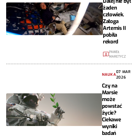
Dalej nie był
żaden
człowiek.
Załoga
Artemis II
pobiła
rekord
PAWEŁ
0
MARETYCZ
07 MAR
NAUKA
2026
Czy na
Marsie
może
powstać
życie?
Ciekawe
wyniki
badań