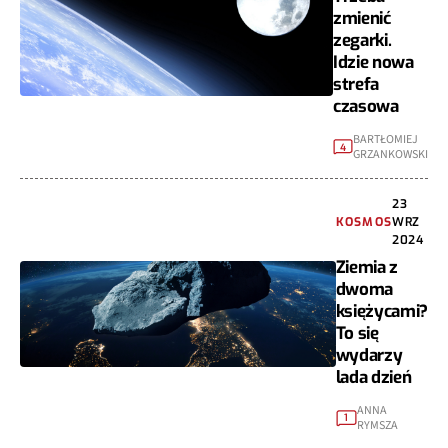
zmienić
zegarki.
Idzie nowa
strefa
czasowa
BARTŁOMIEJ
4
GRZANKOWSKI
23
KOSMOS
WRZ
2024
Ziemia z
dwoma
księżycami?
To się
wydarzy
lada dzień
ANNA
1
RYMSZA