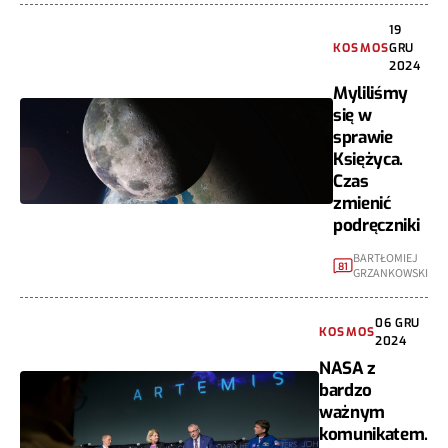
19
KOSMOS
GRU
2024
Myliliśmy
się w
sprawie
Księżyca.
Czas
zmienić
podręczniki
BARTŁOMIEJ
81
GRZANKOWSKI
06 GRU
KOSMOS
2024
NASA z
bardzo
ważnym
komunikatem.