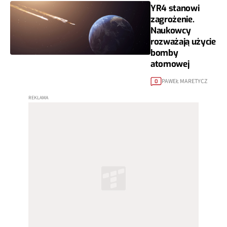
YR4 stanowi
zagrożenie.
Naukowcy
rozważają użycie
bomby
atomowej
PAWEŁ MARETYCZ
0