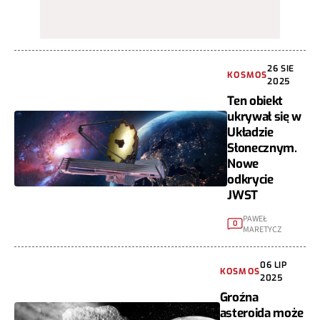
26 SIE
KOSMOS
2025
Ten obiekt
ukrywał się w
Układzie
Słonecznym.
Nowe
odkrycie
JWST
PAWEŁ
0
MARETYCZ
06 LIP
KOSMOS
2025
Groźna
asteroida może