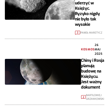
uderzyć w
Księżyc.
Ryzyko nigdy
nie było tak
wysokie
PAWEŁ MARETYCZ
2
26
KOSMOS
MAJ
2025
Chiny i Rosja
planują
budowę na
Księżycu.
Jest ważny
dokument
BARTŁOMIEJ
2
GRZANKOWSKI