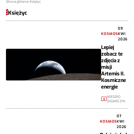
Strona główna
Księżyc
Księżyc
09
KOSMOS
KWI
2026
Lepiej
zobacz te
zdjęcia z
misji
Artemis II.
Kosmiczne
energie
MIESZKO
0
ZAGAŃCZYK
07
KOSMOS
KWI
2026