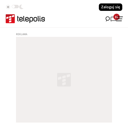
Zaloguj się
31