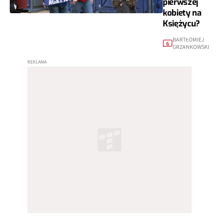
pierwszej
kobiety na
Księżycu?
BARTŁOMIEJ
6
GRZANKOWSKI