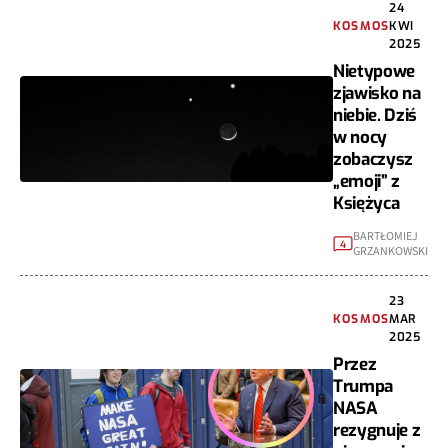
24
KOSMOS
KWI
2025
Nietypowe
zjawisko na
niebie. Dziś
w nocy
zobaczysz
„emoji” z
Księżyca
BARTŁOMIEJ
4
GRZANKOWSKI
23
KOSMOS
MAR
2025
Przez
Trumpa
NASA
rezygnuje z