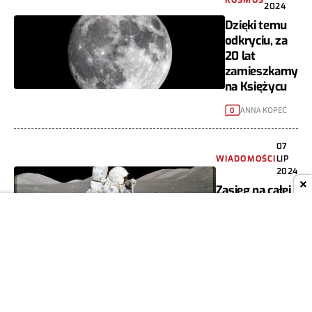
KOSMOS
2024
Dzięki temu
odkryciu, za
20 lat
zamieszkamy
na Księżycu
ANNA KOPEĆ
0
07
WIADOMOŚCI
LIP
2024
Zasięg na całej
Ziemi. To
możliwe dzięki
satelitom
ANNA RYMSZA
2
29 CZE
KOSMOS
2024