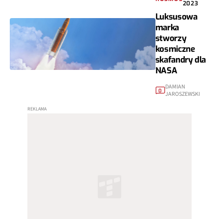
2023
Luksusowa
marka
stworzy
kosmiczne
skafandry dla
NASA
DAMIAN
0
JAROSZEWSKI