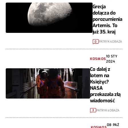
Grecja
dołącza do
porozumienia
Artemis. To
już 35. kraj
PATRYK ŁOBAZA
0
10 STY
KOSMOS
2024
Co dalej z
lotem na
Księżyc?
NASA
przekazała złą
wiadomość
PATRYK ŁOBAZA
3
08 PAŹ
KOSMOS