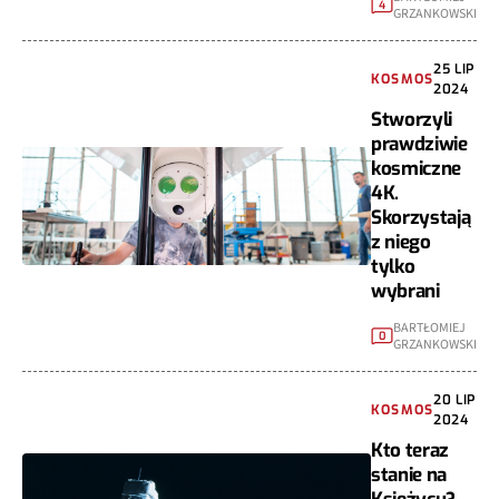
4
GRZANKOWSKI
25 LIP
KOSMOS
2024
Stworzyli
prawdziwie
kosmiczne
4K.
Skorzystają
z niego
tylko
wybrani
BARTŁOMIEJ
0
GRZANKOWSKI
20 LIP
KOSMOS
2024
Kto teraz
stanie na