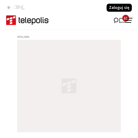
Zaloguj się
15