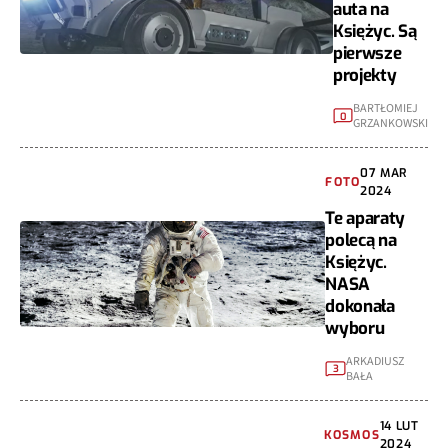
auta na
Księżyc. Są
pierwsze
projekty
BARTŁOMIEJ
0
GRZANKOWSKI
07 MAR
FOTO
2024
Te aparaty
polecą na
Księżyc.
NASA
dokonała
wyboru
ARKADIUSZ
3
BAŁA
14 LUT
KOSMOS
2024