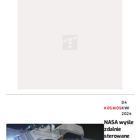
04
KOSMOS
KWI
2024
NASA wyśle
zdalnie
sterowane