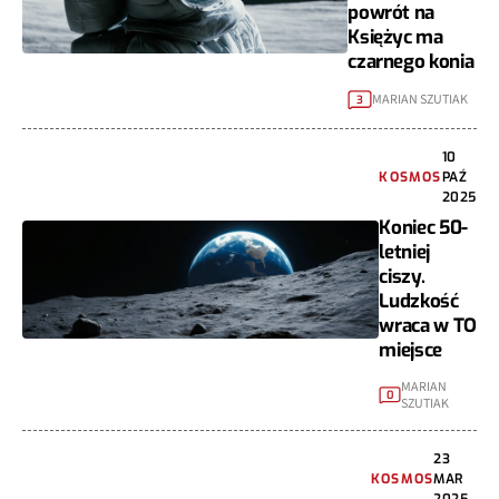
powrót na
Księżyc ma
czarnego konia
MARIAN SZUTIAK
3
10
KOSMOS
PAŹ
2025
Koniec 50-
letniej
ciszy.
Ludzkość
wraca w TO
miejsce
MARIAN
0
SZUTIAK
23
KOSMOS
MAR
2025