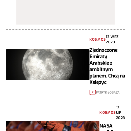
13 WRZ
KOSMOS
2023
Zjednoczone
Emiraty
Arabskie z
ambitnym
planem. Chcą na
Księżyc
PATRYK ŁOBAZA
2
17
KOSMOS
LIP
2023
NASA