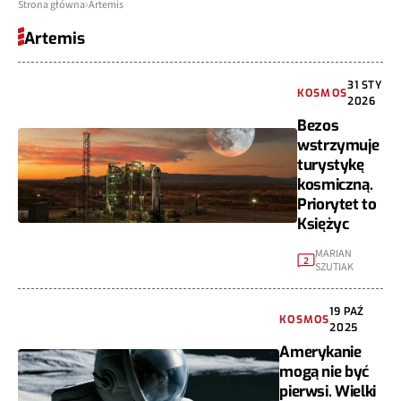
Strona główna
Artemis
Artemis
31 STY
KOSMOS
2026
Bezos
wstrzymuje
turystykę
kosmiczną.
Priorytet to
Księżyc
MARIAN
2
SZUTIAK
19 PAŹ
KOSMOS
2025
Amerykanie
mogą nie być
pierwsi. Wielki