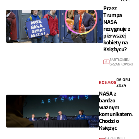
Przez
Trumpa
NASA
rezygnuje z
pierwszej
kobiety na
Księżycu?
BARTŁOMIEJ
6
GRZANKOWSKI
06 GRU
KOSMOS
2024
NASA z
bardzo
ważnym
komunikatem.
Chodzi o
Księżyc
BARTŁOMIEJ