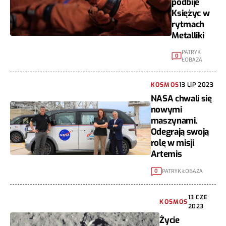
podbije
Księżyc w
rytmach
Metalliki
PATRYK
0
ŁOBAZA
KOSMOS
13 LIP 2023
NASA chwali się
nowymi
maszynami.
Odegrają swoją
rolę w misji
Artemis
PATRYK ŁOBAZA
0
13 CZE
KOSMOS
2023
Życie