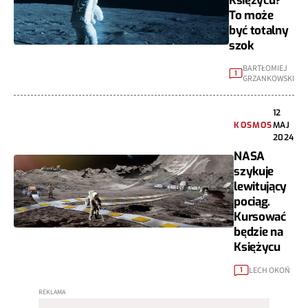
Księżycu?
To może
być totalny
szok
BARTŁOMIEJ
1
GRZANKOWSKI
12
KOSMOS
MAJ
2024
NASA
szykuje
lewitujący
pociąg.
Kursować
będzie na
Księżycu
LECH OKOŃ
1