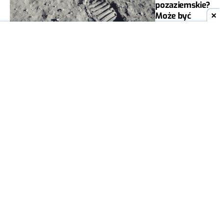
pozaziemskie?
Może być
bliżej niż
sądzimy
PATRYK ŁOBAZA
0
04 CZE
KOSMOS
2023
Wojna o Księżyc.
Trzy mocarstwa
biją się o
krytyczny
surowiec
KAROLINA MIROSZ
12