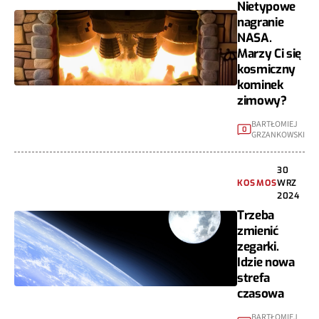
Nietypowe
nagranie
NASA.
Marzy Ci się
kosmiczny
kominek
zimowy?
BARTŁOMIEJ
0
GRZANKOWSKI
30
KOSMOS
WRZ
2024
Trzeba
zmienić
zegarki.
Idzie nowa
strefa
czasowa
BARTŁOMIEJ