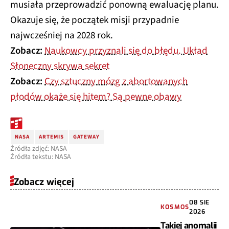
musiała przeprowadzić ponowną ewaluację planu.
Okazuje się, że początek misji przypadnie
najwcześniej na 2028 rok.
Zobacz:
Naukowcy przyznali się do błędu. Układ
Słoneczny skrywa sekret
Zobacz:
Czy sztuczny mózg z abortowanych
płodów okaże się hitem? Są pewne obawy
NASA
ARTEMIS
GATEWAY
Źródła zdjęć: NASA
Źródła tekstu: NASA
Zobacz więcej
08 SIE
KOSMOS
2026
Takiej anomalii