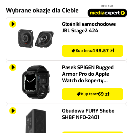
REKLAMA
Wybrane okazje dla Ciebie
Głośniki samochodowe
JBL Stage2 424
148.57 zł
Kup teraz
Pasek SPIGEN Rugged
Armor Pro do Apple
Watch do koperty
44/45mm Czarny
69 zł
Kup teraz
Obudowa FURY Shobo
SH8F NFO-2401