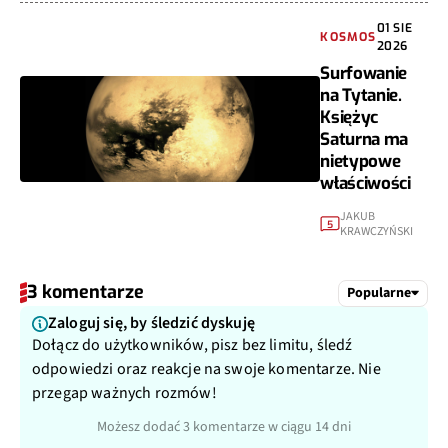
01 SIE
KOSMOS
2026
Surfowanie
na Tytanie.
Księżyc
Saturna ma
nietypowe
właściwości
JAKUB
5
KRAWCZYŃSKI
3 komentarze
Popularne
Zaloguj się, by śledzić dyskuję
Dołącz do użytkowników, pisz bez limitu, śledź
odpowiedzi oraz reakcje na swoje komentarze. Nie
przegap ważnych rozmów!
Możesz dodać 3 komentarze w ciągu 14 dni