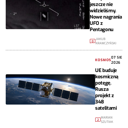
jeszcze nie
widzieliśmy.
Nowe nagrania
UFO z
Pentagonu
JAKUB
0
KRAWCZYŃSKI
07 SIE
KOSMOS
2026
UE buduje
kosmiczną
potęgę.
Rusza
projekt z
348
satelitami
MARIAN
2
SZUTIAK