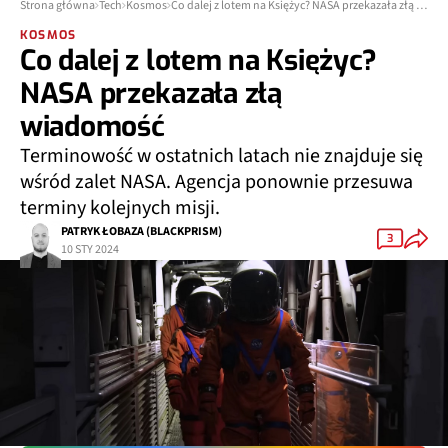
Strona główna
Tech
Kosmos
Co dalej z lotem na Księżyc? NASA przekazała złą wiadomość
KOSMOS
Co dalej z lotem na Księżyc?
NASA przekazała złą
wiadomość
Terminowość w ostatnich latach nie znajduje się
wśród zalet NASA. Agencja ponownie przesuwa
terminy kolejnych misji.
PATRYK ŁOBAZA (BLACKPRISM)
3
10 STY 2024