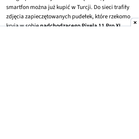
smartfon można już kupić w Turcji. Do sieci trafiły
zdjęcia zapieczętowanych pudełek, które rzekomo
kryją w sobie
nadchodzącego Pixela 11 Pro XL
.
Smartfony miały trafić w ręce handlarzy z szarej
strefy, którzy wycenili te przedpremierowe rarytasy
na kwotę
1700 USD
(ok. 6300 zł). Prawdopodobnie
finalna cena za smartfon będzie porównywalna lub
niewiele niższa.