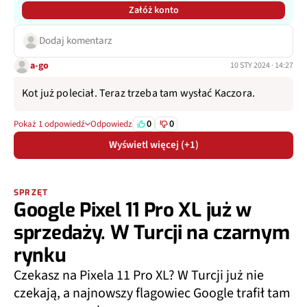
Załóż konto
Dodaj komentarz
a-go
10 STY 2024 · 14:27
Kot już poleciał. Teraz trzeba tam wysłać Kaczora.
0
0
Pokaż 1 odpowiedź
Odpowiedz
Wyświetl więcej (+1)
SPRZĘT
Google Pixel 11 Pro XL już w
sprzedaży. W Turcji na czarnym
rynku
Czekasz na Pixela 11 Pro XL? W Turcji już nie
czekają, a najnowszy flagowiec Google trafił tam