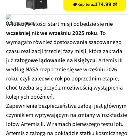
174.99 zł
Kup teraz
W rzeczywistości start misji odbędzie się
nie
wcześniej niż we wrześniu 2025 roku
. To
wymagało również dostosowania szacowanego
czasu realizacji trzeciej fazy misji, która zakłada
już
załogowe lądowanie na Księżycu
. Artemis III
według NASA rozpocznie się we wrześniu 2026
roku, czyli zaledwie rok po poprzednim etapie,
choć trzeba się liczyć z możliwością wystąpienia
kolejnych opóźnień.
Zapewnienie bezpieczeństwa załogi jest głównym
czynnikiem wpływającym na zmiany w rozkładzie
lotów Artemis II. W ramach pierwszego testu lotu
Artemis z załogą na pokładzie statku kosmicznego