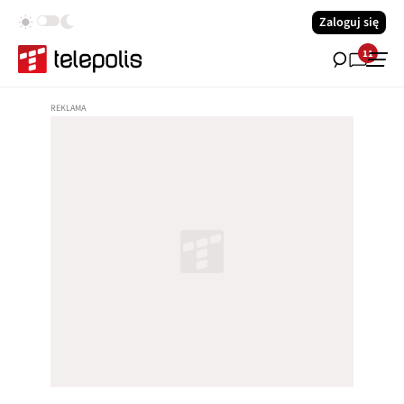
Zaloguj się
11