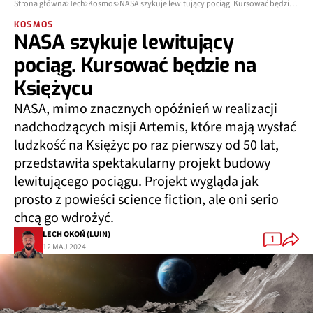
Strona główna
Tech
Kosmos
NASA szykuje lewitujący pociąg. Kursować będzie na Księżycu
KOSMOS
NASA szykuje lewitujący
pociąg. Kursować będzie na
Księżycu
NASA, mimo znacznych opóźnień w realizacji
nadchodzących misji Artemis, które mają wysłać
ludzkość na Księżyc po raz pierwszy od 50 lat,
przedstawiła spektakularny projekt budowy
lewitującego pociągu. Projekt wygląda jak
prosto z powieści science fiction, ale oni serio
chcą go wdrożyć.
LECH OKOŃ (LUIN)
1
12 MAJ 2024