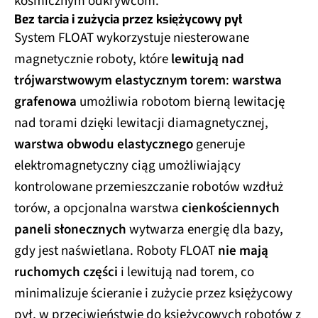
kosmicznym odkrywcom.
Bez tarcia i zużycia przez księżycowy pył
System FLOAT wykorzystuje niesterowane
magnetycznie roboty, które
lewitują nad
trójwarstwowym elastycznym torem
:
warstwa
grafenowa
umożliwia robotom bierną lewitację
nad torami dzięki lewitacji diamagnetycznej,
warstwa obwodu elastycznego
generuje
elektromagnetyczny ciąg umożliwiający
kontrolowane przemieszczanie robotów wzdłuż
torów, a opcjonalna warstwa
cienkościennych
paneli słonecznych
wytwarza energię dla bazy,
gdy jest naświetlana. Roboty FLOAT
nie mają
ruchomych części
i lewitują nad torem, co
minimalizuje ścieranie i zużycie przez księżycowy
pył, w przeciwieństwie do księżycowych robotów z