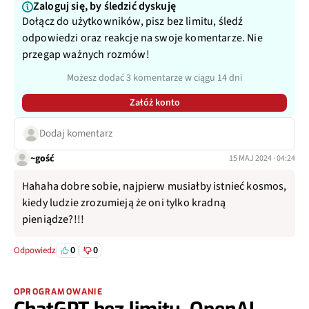
Zaloguj się, by śledzić dyskuję
Dołącz do użytkowników, pisz bez limitu, śledź
odpowiedzi oraz reakcje na swoje komentarze. Nie
przegap ważnych rozmów!
Możesz dodać 3 komentarze w ciągu 14 dni
Załóż konto
Dodaj komentarz
~gość
15 MAJ 2024 · 04:24
Hahaha dobre sobie, najpierw musiałby istnieć kosmos,
kiedy ludzie zrozumieją że oni tylko kradną
pieniądze?!!!
0
0
Odpowiedz
OPROGRAMOWANIE