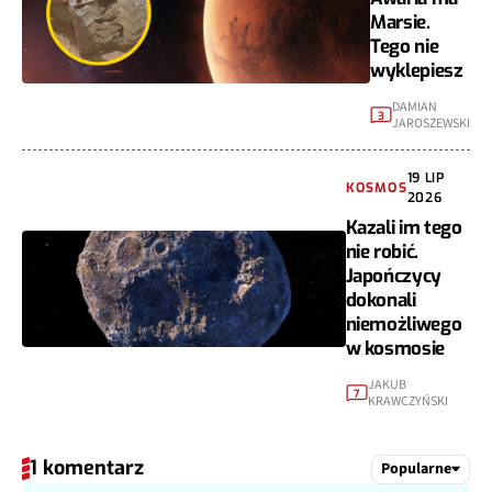
Marsie.
Tego nie
wyklepiesz
DAMIAN
3
JAROSZEWSKI
19 LIP
KOSMOS
2026
Kazali im tego
nie robić.
Japończycy
dokonali
niemożliwego
w kosmosie
JAKUB
7
KRAWCZYŃSKI
1 komentarz
Popularne