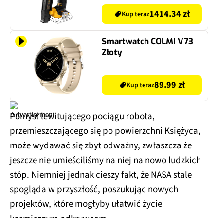
1414.34 zł
Kup teraz
Smartwatch COLMI V73
Złoty
89.99 zł
Kup teraz
Pomysł lewitującego pociągu robota,
przemieszczającego się po powierzchni Księżyca,
może wydawać się zbyt odważny, zwłaszcza że
jeszcze nie umieściliśmy na niej na nowo ludzkich
stóp. Niemniej jednak cieszy fakt, że NASA stale
spogląda w przyszłość, poszukując nowych
projektów, które mogłyby ułatwić życie