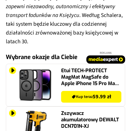
zapewni niezawodny, autonomiczny i efektywny
transport ładunków na Księżycu
. Według Schalera,
taki system będzie kluczowy dla codziennej
działalności zrównoważonej bazy księżycowej w
latach 30.
REKLAMA
Wybrane okazje dla Ciebie
Etui TECH-PROTECT
MagMat MagSafe do
Apple iPhone 15 Pro Max
Czarny Matowy
59.99 zł
Kup teraz
Zszywacz
akumulatorowy DEWALT
DCN701N-XJ