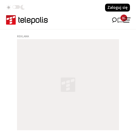
Zaloguj się
31