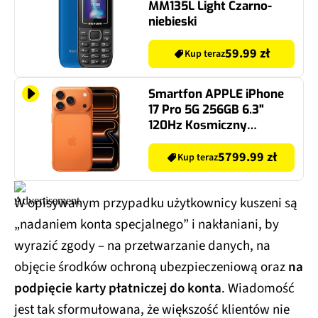
MM135L Light Czarno-
niebieski
59.99 zł
Kup teraz
Smartfon APPLE iPhone
17 Pro 5G 256GB 6.3"
120Hz Kosmiczny
pomarańcz
5799.99 zł
Kup teraz
W opisywanym przypadku użytkownicy kuszeni są
„nadaniem konta specjalnego” i nakłaniani, by
wyrazić zgody – na przetwarzanie danych, na
objęcie środków ochroną ubezpieczeniową oraz
na
podpięcie karty płatniczej do konta
. Wiadomość
jest tak sformułowana, że większość klientów nie