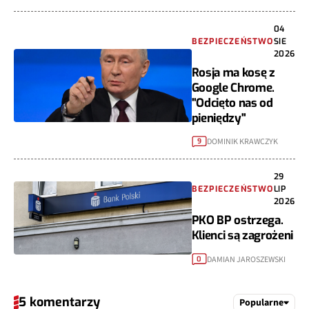
04
BEZPIECZEŃSTWO
SIE
2026
Rosja ma kosę z
Google Chrome.
"Odcięto nas od
pieniędzy"
DOMINIK KRAWCZYK
9
29
BEZPIECZEŃSTWO
LIP
2026
PKO BP ostrzega.
Klienci są zagrożeni
DAMIAN JAROSZEWSKI
0
5 komentarzy
Popularne