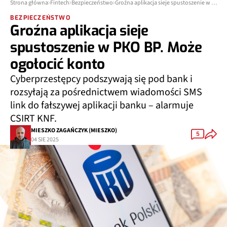
Strona główna
Fintech
Bezpieczeństwo
Groźna aplikacja sieje spustoszenie w PKO BP. Może ogołocić konto
BEZPIECZEŃSTWO
Groźna aplikacja sieje
spustoszenie w PKO BP. Może
ogołocić konto
Cyberprzestępcy podszywają się pod bank i
rozsyłają za pośrednictwem wiadomości SMS
link do fałszywej aplikacji banku – alarmuje
CSIRT KNF.
MIESZKO ZAGAŃCZYK (MIESZKO)
5
04 SIE 2025