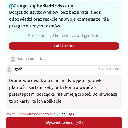
Zaloguj się, by śledzić dyskuję
Dołącz do użytkowników, pisz bez limitu, śledź
odpowiedzi oraz reakcje na swoje komentarze. Nie
przegap ważnych rozmów!
Możesz dodać 3 komentarze w ciągu 14 dni
Załóż konto
Dodaj komentarz
~gość
04 SIE 2025 · 19:09
Dranie wprowadzają nam limity wypłat gotówki i
płatności kartami żeby ludzi kontrolować a z
przestępcami porządku nie umieją zrobić. Do likwidacji
to są karty i te ich aplikacje.
37
7
Pokaż 1 odpowiedź
Odpowiedz
Wyświetl więcej (+2)