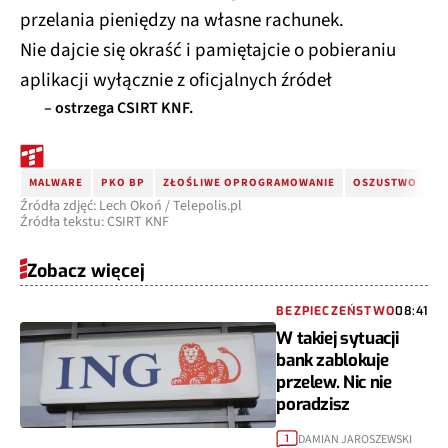
przelania pieniędzy na własne rachunek.
Nie dajcie się okraść i pamiętajcie o pobieraniu
aplikacji wyłącznie z oficjalnych źródeł
– ostrzega CSIRT KNF.
MALWARE
PKO BP
ZŁOŚLIWE OPROGRAMOWANIE
OSZUSTWO
C
Źródła zdjęć: Lech Okoń / Telepolis.pl
Źródła tekstu: CSIRT KNF
Zobacz więcej
BEZPIECZEŃSTWO
08:41
W takiej sytuacji
bank zablokuje
przelew. Nic nie
poradzisz
DAMIAN JAROSZEWSKI
1