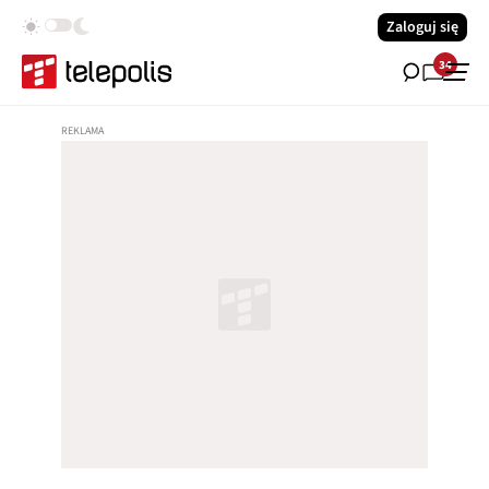
Zaloguj się
34