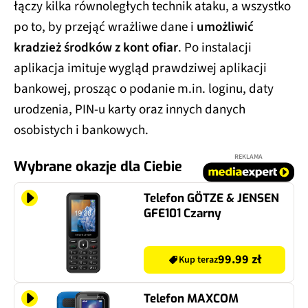
łączy kilka równoległych technik ataku, a wszystko
po to, by przejąć wrażliwe dane i
umożliwić
kradzież środków z kont ofiar
. Po instalacji
aplikacja imituje wygląd prawdziwej aplikacji
bankowej, prosząc o podanie m.in. loginu, daty
urodzenia, PIN-u karty oraz innych danych
osobistych i bankowych.
REKLAMA
Wybrane okazje dla Ciebie
Telefon GÖTZE & JENSEN
GFE101 Czarny
99.99 zł
Kup teraz
Telefon MAXCOM