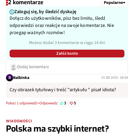
2 komentarze
Popularne
Zaloguj się, by śledzić dyskuję
Dołącz do użytkowników, pisz bez limitu, śledź
odpowiedzi oraz reakcje na swoje komentarze. Nie
przegap ważnych rozmów!
Możesz dodać 3 komentarze w ciągu 14 dni
Załóż konto
Dodaj komentarz
B
Balbinka
01 SIE 2025 · 08:58
Czy obrazek tytułowy i treść "artykułu " pisał idiota?
3
5
Pokaż 1 odpowiedź
Odpowiedz
WIADOMOŚCI
Polska ma szybki internet?