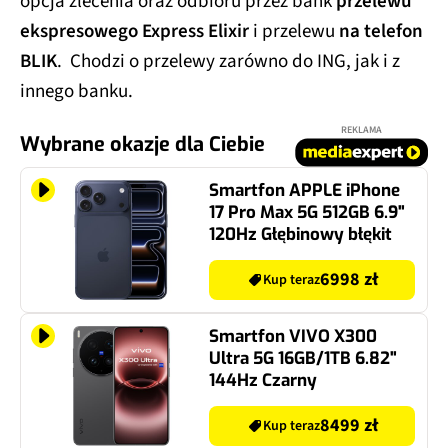
opcja zlecenia oraz odbioru przez bank
przelewu
ekspresowego Express Elixir
i przelewu
na telefon
BLIK
. Chodzi o przelewy zarówno do ING, jak i z
innego banku.
REKLAMA
Wybrane okazje dla Ciebie
Smartfon APPLE iPhone
17 Pro Max 5G 512GB 6.9"
120Hz Głębinowy błękit
6998 zł
Kup teraz
Smartfon VIVO X300
Ultra 5G 16GB/1TB 6.82"
144Hz Czarny
8499 zł
Kup teraz