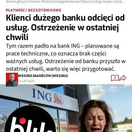
Strona główna
Fintech
Płatności bezgotówkowe
Klienci dużego banku odcięci od usług. Ostrzeżenie w ostatniej chwili
PŁATNOŚCI BEZGOTÓWKOWE
Klienci dużego banku odcięci od
usług. Ostrzeżenie w ostatniej
chwili
Tym razem padło na bank ING – planowane są
prace techniczne, co oznacza brak części
ważnych usług. Ostrzeżenie od banku przyszło w
ostatniej chwili, warto się więc przygotować.
MIESZKO ZAGAŃCZYK (MIESZKO)
2
31 LIP 2025