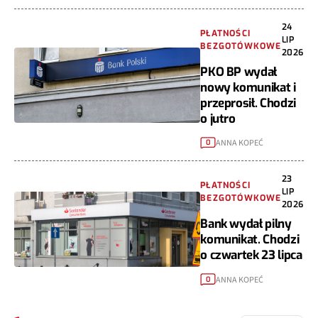
24
PŁATNOŚCI
LIP
BEZGOTÓWKOWE
2026
PKO BP wydał
nowy komunikat i
przeprosił. Chodzi
o jutro
ANNA KOPEĆ
0
23
PŁATNOŚCI
LIP
BEZGOTÓWKOWE
2026
Bank wydał pilny
komunikat. Chodzi
o czwartek 23 lipca
ANNA KOPEĆ
0