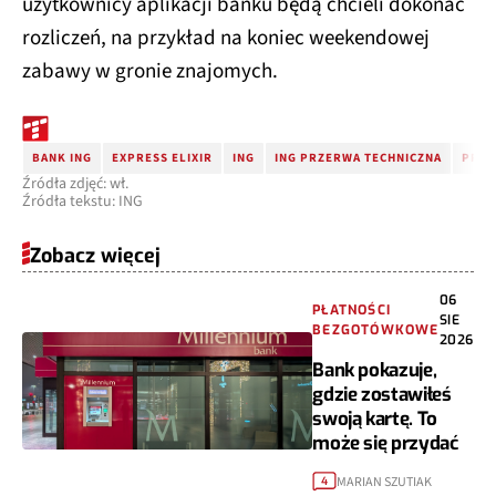
użytkownicy aplikacji banku będą chcieli dokonać
rozliczeń, na przykład na koniec weekendowej
zabawy w gronie znajomych.
BANK ING
EXPRESS ELIXIR
ING
ING PRZERWA TECHNICZNA
PRZE
Źródła zdjęć: wł.
Źródła tekstu: ING
Zobacz więcej
06
PŁATNOŚCI
SIE
BEZGOTÓWKOWE
2026
Bank pokazuje,
gdzie zostawiłeś
swoją kartę. To
może się przydać
MARIAN SZUTIAK
4