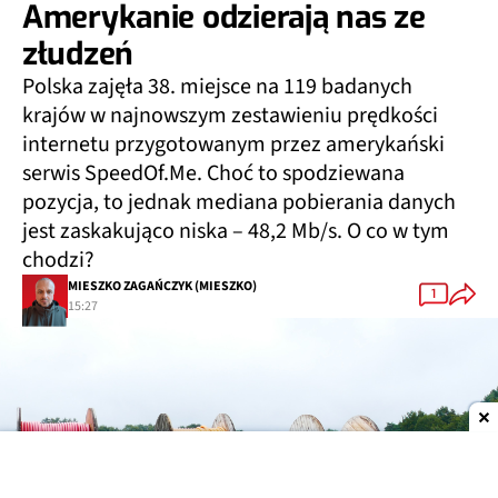
Amerykanie odzierają nas ze
złudzeń
Polska zajęła 38. miejsce na 119 badanych
krajów w najnowszym zestawieniu prędkości
internetu przygotowanym przez amerykański
serwis SpeedOf.Me. Choć to spodziewana
pozycja, to jednak mediana pobierania danych
jest zaskakująco niska – 48,2 Mb/s. O co w tym
chodzi?
MIESZKO ZAGAŃCZYK (MIESZKO)
1
15:27