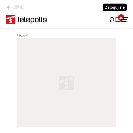
Zaloguj się
28