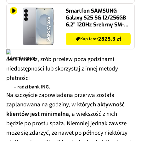
Smartfon SAMSUNG
Galaxy S25 5G 12/256GB
6.2" 120Hz Srebrny SM-
S931 EU
2825.3 zł
Kup teraz
Jeśli możesz, zrób przelew poza godzinami
niedostępności lub skorzystaj z innej metody
płatności
– radzi bank ING.
Na szczęście zapowiadana przerwa została
zaplanowana na godziny, w których
aktywność
klientów jest minimalna
, a większość z nich
będzie po prostu spała. Niemniej jednak zawsze
może się zdarzyć, że nawet po północy niektórzy