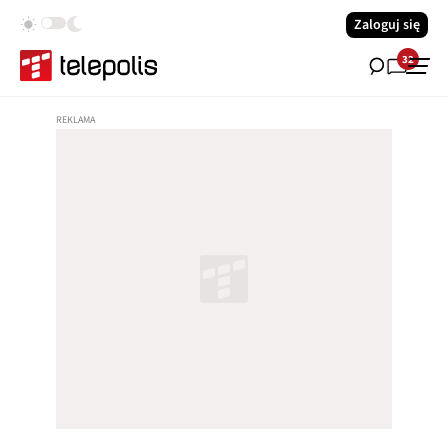
Zaloguj się
32