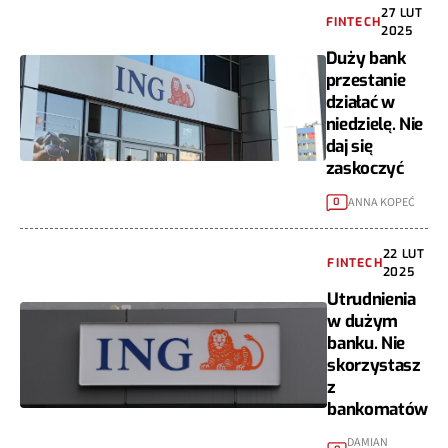
27 LUT
FINTECH
2025
Duży bank
przestanie
działać w
niedzielę. Nie
daj się
zaskoczyć
ANNA KOPEĆ
0
22 LUT
FINTECH
2025
Utrudnienia
w dużym
banku. Nie
skorzystasz
z
bankomatów
DAMIAN