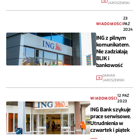
0
JAROSZEWSKI
23
WIADOMOŚCI
PAŹ
2024
ING z pilnym
komunikatem.
Nie zadziałają
BLIK i
bankowość
DAMIAN
4
JAROSZEWSKI
12 PAŹ
WIADOMOŚCI
2023
ING Bank szykuje
prace serwisowe.
Utrudnienia w
czwartek i piątek