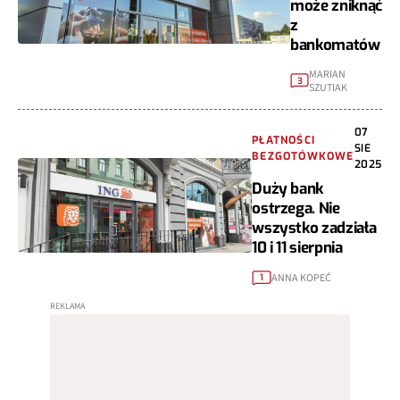
może zniknąć
z
bankomatów
MARIAN
3
SZUTIAK
07
PŁATNOŚCI
SIE
BEZGOTÓWKOWE
2025
Duży bank
ostrzega. Nie
wszystko zadziała
10 i 11 sierpnia
ANNA KOPEĆ
1