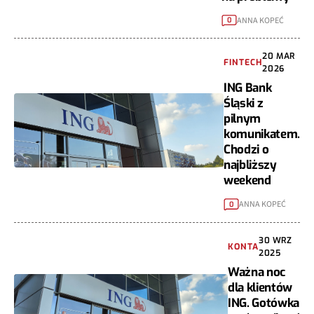
ANNA KOPEĆ
0
20 MAR
FINTECH
2026
ING Bank
Śląski z
pilnym
komunikatem.
Chodzi o
najbliższy
weekend
ANNA KOPEĆ
0
30 WRZ
KONTA
2025
Ważna noc
dla klientów
ING. Gotówka