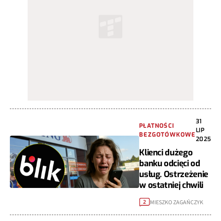
31
PŁATNOŚCI
LIP
BEZGOTÓWKOWE
2025
Klienci dużego
banku odcięci od
usług. Ostrzeżenie
w ostatniej chwili
MIESZKO ZAGAŃCZYK
2