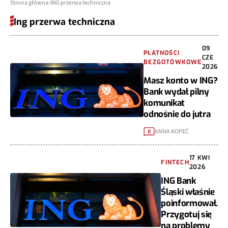
Strona główna
ING przerwa techniczna
Ing przerwa techniczna
09
PŁATNOŚCI
CZE
BEZGOTÓWKOWE
2026
Masz konto w ING?
Bank wydał pilny
komunikat
odnośnie do jutra
ANNA KOPEĆ
8
17 KWI
FINTECH
2026
ING Bank
Śląski właśnie
poinformował.
Przygotuj się
na problemy