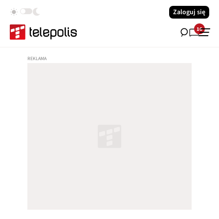
Zaloguj się
16