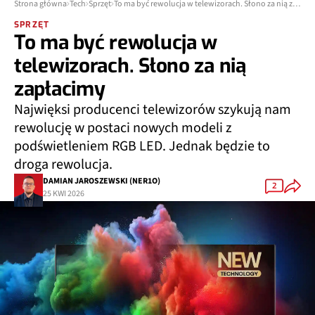
Strona główna
Tech
Sprzęt
To ma być rewolucja w telewizorach. Słono za nią zapłacimy
SPRZĘT
To ma być rewolucja w
telewizorach. Słono za nią
zapłacimy
Najwięksi producenci telewizorów szykują nam
rewolucję w postaci nowych modeli z
podświetleniem RGB LED. Jednak będzie to
droga rewolucja.
DAMIAN JAROSZEWSKI (NER1O)
2
25 KWI 2026