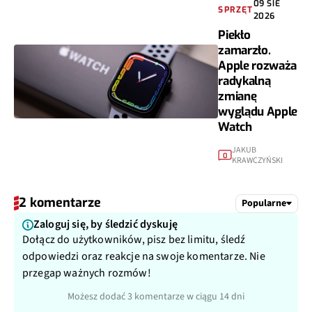
09 SIE
SPRZĘT
2026
Piekło
zamarzło.
Apple rozważa
radykalną
zmianę
wyglądu Apple
Watch
JAKUB
0
KRAWCZYŃSKI
2 komentarze
Popularne
Zaloguj się, by śledzić dyskuję
Dołącz do użytkowników, pisz bez limitu, śledź
odpowiedzi oraz reakcje na swoje komentarze. Nie
przegap ważnych rozmów!
Możesz dodać 3 komentarze w ciągu 14 dni