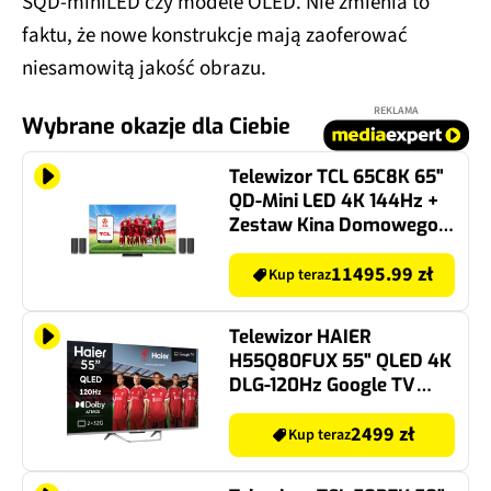
SQD-miniLED czy modele OLED. Nie zmienia to
faktu, że nowe konstrukcje mają zaoferować
niesamowitą jakość obrazu.
REKLAMA
Wybrane okazje dla Ciebie
Telewizor TCL 65C8K 65"
QD-Mini LED 4K 144Hz +
Zestaw Kina Domowego
TCL Z100E (4 szt.) CZ+CZ
Google TV Dolby Atmos
11495.99 zł
Kup teraz
Dolby Vision HDMI 2.1
Telewizor HAIER
H55Q80FUX 55" QLED 4K
DLG-120Hz Google TV
Dolby Vision Dolby
Atmos HDMI 2.1
2499 zł
Kup teraz