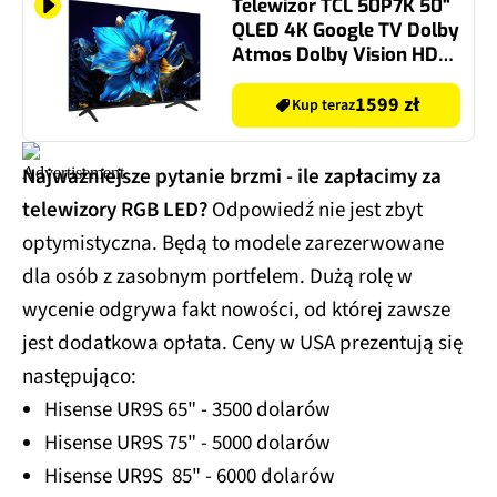
Telewizor TCL 50P7K 50"
QLED 4K Google TV Dolby
Atmos Dolby Vision HDMI
2.1
1599 zł
Kup teraz
Najważniejsze pytanie brzmi - ile zapłacimy za
telewizory RGB LED?
Odpowiedź nie jest zbyt
optymistyczna. Będą to modele zarezerwowane
dla osób z zasobnym portfelem. Dużą rolę w
wycenie odgrywa fakt nowości, od której zawsze
jest dodatkowa opłata. Ceny w USA prezentują się
następująco:
Hisense UR9S 65" - 3500 dolarów
Hisense UR9S 75" - 5000 dolarów
Hisense UR9S 85" - 6000 dolarów