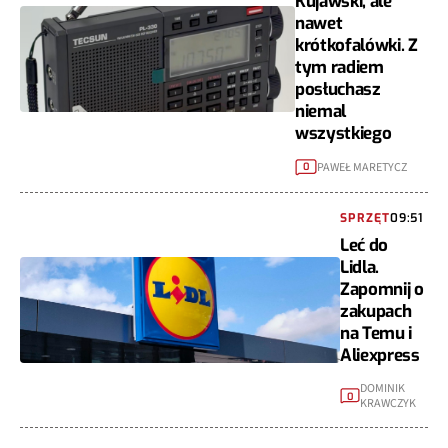
Kujawski, ale
nawet
krótkofalówki. Z
tym radiem
posłuchasz
niemal
wszystkiego
PAWEŁ MARETYCZ
0
SPRZĘT
09:51
Leć do
Lidla.
Zapomnij o
zakupach
na Temu i
Aliexpress
DOMINIK
0
KRAWCZYK