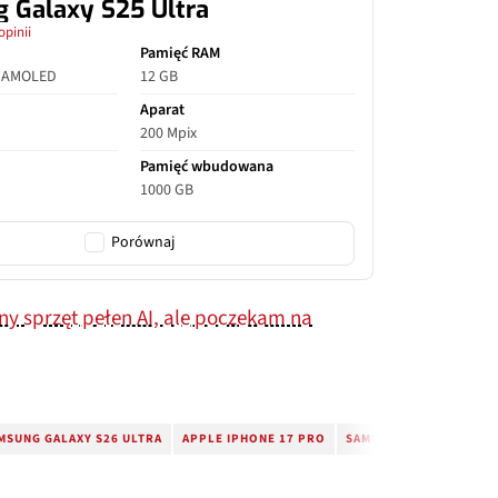
 Galaxy S25 Ultra
opinii
Pamięć RAM
c AMOLED
12 GB
Aparat
200 Mpix
Pamięć wbudowana
1000 GB
Porównaj
ny sprzęt pełen AI, ale poczekam na
MSUNG GALAXY S26 ULTRA
APPLE IPHONE 17 PRO
SAMSUNG GALAXY S26 U