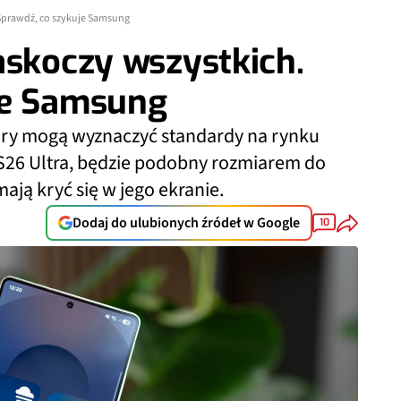
 Sprawdź, co szykuje Samsung
askoczy wszystkich.
je Samsung
óry mogą wyznaczyć standardy na rynku
26 Ultra, będzie podobny rozmiarem do
ją kryć się w jego ekranie.
Dodaj do ulubionych źródeł w Google
10