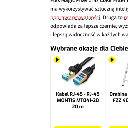
Flex Magic Pixel
oraz
Color Filter
ma wykorzystywać sztuczną intel
poprawy prywatności
. Druga to
r
odpowiada za lepsze czernie, wyż
i lepszą widoczność w każdych w
Wybrane okazje dla Ciebie
Kabel RJ-45 - RJ-45
Drabin
MONTIS MT041-20
FZZ 40
20 m
107.64 zł
559 zł