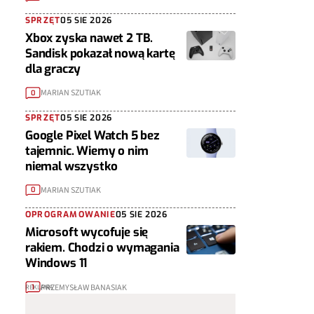
SPRZĘT
05 SIE 2026
Xbox zyska nawet 2 TB.
Sandisk pokazał nową kartę
dla graczy
MARIAN SZUTIAK
0
SPRZĘT
05 SIE 2026
Google Pixel Watch 5 bez
tajemnic. Wiemy o nim
niemal wszystko
MARIAN SZUTIAK
0
OPROGRAMOWANIE
05 SIE 2026
Microsoft wycofuje się
rakiem. Chodzi o wymagania
Windows 11
PRZEMYSŁAW BANASIAK
1