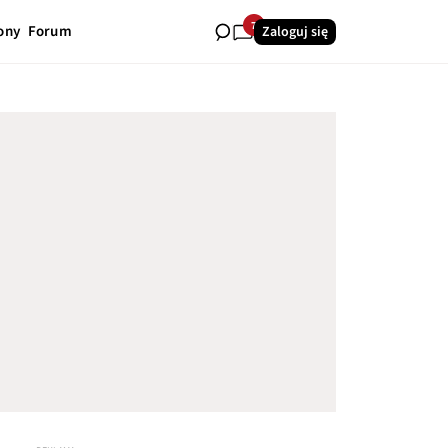
7
ony
Forum
Zaloguj się