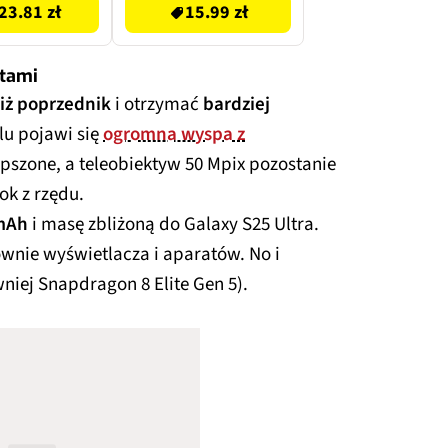
23.81 zł
15.99 zł
atami
niż poprzednik
i otrzymać
bardziej
lu pojawi się
ogromna wyspa z
lepszone, a teleobiektyw 50 Mpix pozostanie
ok z rzędu.
 mAh
i masę zbliżoną do Galaxy S25 Ultra.
wnie wyświetlacza i aparatów. No i
niej Snapdragon 8 Elite Gen 5).