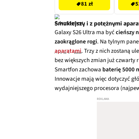
81 zł
5
Smuklejszy i z potężnymi apar
Galaxy S26 Ultra ma być
cieńszy 
zaokrąglone rogi
. Na tylnym pane
aparatami
. Trzy z nich zostaną u
bez większych zmian już czwarty r
Smartfon zachowa
baterię 5000
Innowacje mają więc dotyczyć głó
wydajniejszego procesora (najpew