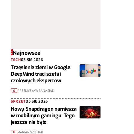
Najnowsze
TECH
05 SIE 2026
Trzęsienie ziemi w Google.
DeepMind traci szefa i
czołowych ekspertów
PRZEMYSŁAW BANASIAK
0
SPRZĘT
05 SIE 2026
Nowy Snapdragon namiesza
w mobilnym gamingu. Tego
jeszcze nie było
MARIAN SZUTIAK
0