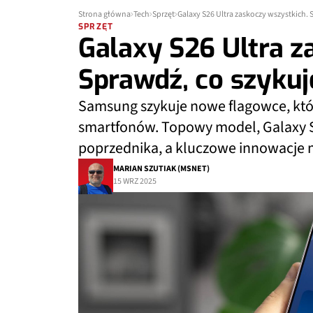
Strona główna
Tech
Sprzęt
Galaxy S26 Ultra zaskoczy wszystkich.
SPRZĘT
Galaxy S26 Ultra z
Sprawdź, co szyku
Samsung szykuje nowe flagowce, kt
smartfonów. Topowy model, Galaxy S
poprzednika, a kluczowe innowacje ma
MARIAN SZUTIAK (MSNET)
15 WRZ 2025