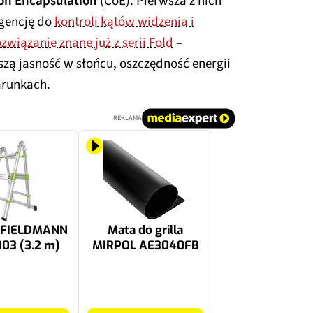
 on Encapsulation
(CoE). Pierwsza z nich
igencję do
kontroli kątów widzenia i
ozwiązanie znane już z serii Fold
–
szą jasność w słońcu, oszczędność energii
arunkach.
REKLAMA
a FIELDMANN
Mata do grilla
03 (3.2 m)
MIRPOL AE3040FB
16.99 zł