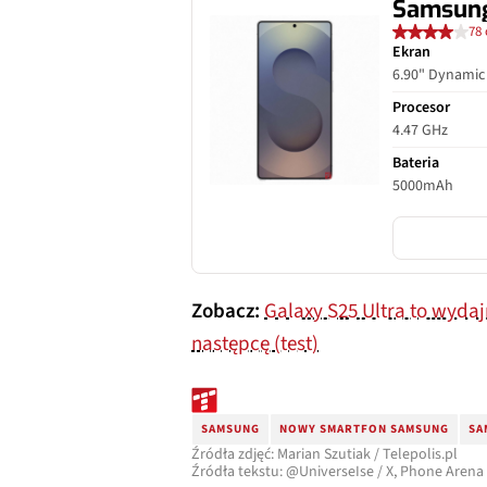
Samsung
78 
Ekran
6.90" Dynami
Procesor
4.47 GHz
Bateria
5000mAh
Zobacz:
Galaxy S25 Ultra to wydaj
następcę (test)
SAMSUNG
NOWY SMARTFON SAMSUNG
SA
Źródła zdjęć: Marian Szutiak / Telepolis.pl
Źródła tekstu: @UniverseIse / X, Phone Arena