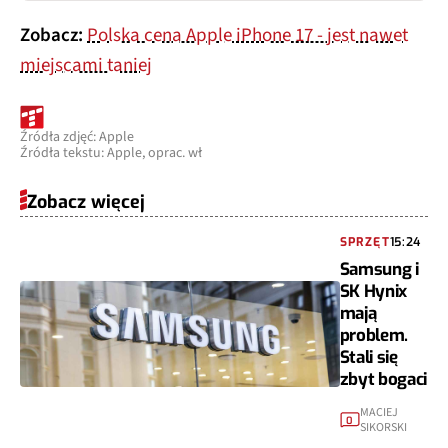
Zobacz:
Polska cena Apple iPhone 17 - jest nawet
miejscami taniej
Źródła zdjęć: Apple
Źródła tekstu: Apple, oprac. wł
Zobacz więcej
SPRZĘT
15:24
Samsung i
SK Hynix
mają
problem.
Stali się
zbyt bogaci
MACIEJ
0
SIKORSKI