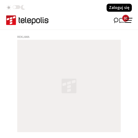
Zaloguj się
39