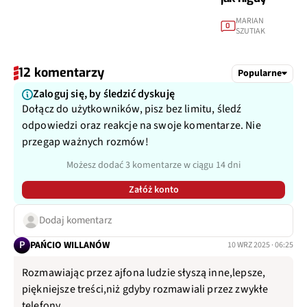
MARIAN
0
SZUTIAK
12 komentarzy
Popularne
Zaloguj się, by śledzić dyskuję
Dołącz do użytkowników, pisz bez limitu, śledź
odpowiedzi oraz reakcje na swoje komentarze. Nie
przegap ważnych rozmów!
Możesz dodać 3 komentarze w ciągu 14 dni
Załóż konto
Dodaj komentarz
P
PAŃCIO WILLANÓW
10 WRZ 2025 · 06:25
Rozmawiając przez ajfona ludzie słyszą inne,lepsze,
piękniejsze treści,niż gdyby rozmawiali przez zwykłe
telefony.