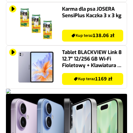
Karma dla psa JOSERA
SensiPlus Kaczka 3 x 3 kg
138.06 zł
Kup teraz
Tablet BLACKVIEW Link 8
12.7" 12/256 GB Wi-Fi
Fioletowy + Klawiatura +
Mysz + Rysik
1169 zł
Kup teraz