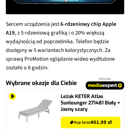
Sercem urządzenia jest
6-rdzeniowy chip Apple
A19
, z 5-rdzeniową grafiką i o 20% większą
wydajnością od poprzednika. Telefon będzie
dostępny w 5 wariantach kolorystycznych. Za
sprawą ProMotion oglądanie wideo wydłużone
zostało o 8 godzin.
REKLAMA
Wybrane okazje dla Ciebie
Leżak KETER Atlas
Sunlounger 271481 Biały +
Jasny szary
401.99 zł
Kup teraz