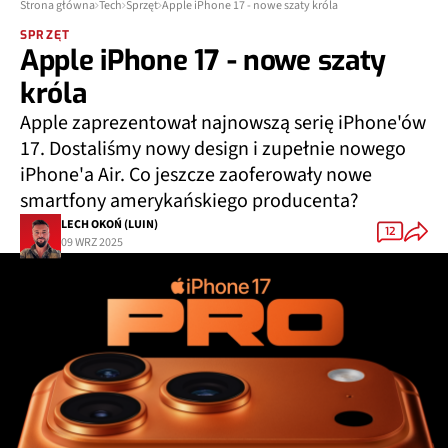
Strona główna
Tech
Sprzęt
Apple iPhone 17 - nowe szaty króla
SPRZĘT
Apple iPhone 17 - nowe szaty
króla
Apple zaprezentował najnowszą serię iPhone'ów
17. Dostaliśmy nowy design i zupełnie nowego
iPhone'a Air. Co jeszcze zaoferowały nowe
smartfony amerykańskiego producenta?
LECH OKOŃ (LUIN)
12
09 WRZ 2025