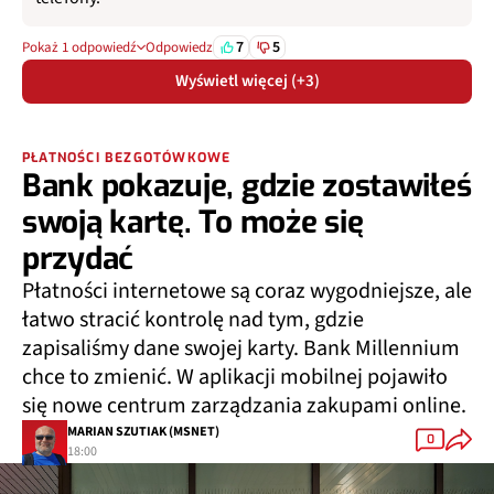
7
5
Pokaż 1 odpowiedź
Odpowiedz
Wyświetl więcej (+3)
PŁATNOŚCI BEZGOTÓWKOWE
Bank pokazuje, gdzie zostawiłeś
swoją kartę. To może się
przydać
Płatności internetowe są coraz wygodniejsze, ale
łatwo stracić kontrolę nad tym, gdzie
zapisaliśmy dane swojej karty. Bank Millennium
chce to zmienić. W aplikacji mobilnej pojawiło
się nowe centrum zarządzania zakupami online.
MARIAN SZUTIAK (MSNET)
0
18:00