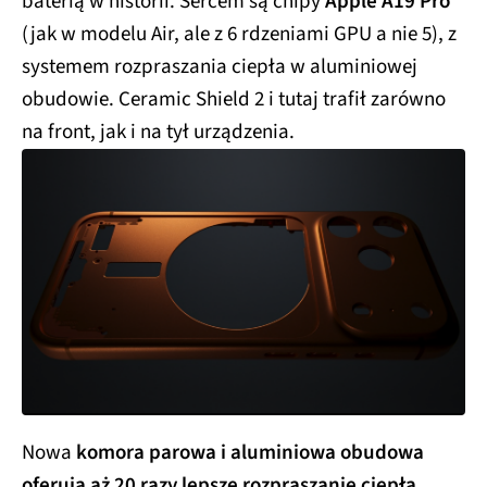
baterią w historii. Sercem są chipy
Apple A19 Pro
(jak w modelu Air, ale z 6 rdzeniami GPU a nie 5), z
systemem rozpraszania ciepła w aluminiowej
obudowie. Ceramic Shield 2 i tutaj trafił zarówno
na front, jak i na tył urządzenia.
Nowa
komora parowa i aluminiowa obudowa
oferują aż 20 razy lepsze rozpraszanie ciepła
.