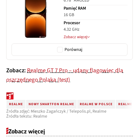
6.78" AMOLED
Pamięć RAM
16 GB
Procesor
4.32 GHz
Zobacz więcej
Porównaj
Zobacz:
Realme GT 7 Pro – udany flagowiec dla
oszczędnego Polaka (test)
REALME
NOWY SMARTFON REALME
REALME W POLSCE
REALME GT
Źródła zdjęć: Mieszko Zagańczyk / Telepolis.pl, Realme
Źródła tekstu: Realme
Zobacz więcej