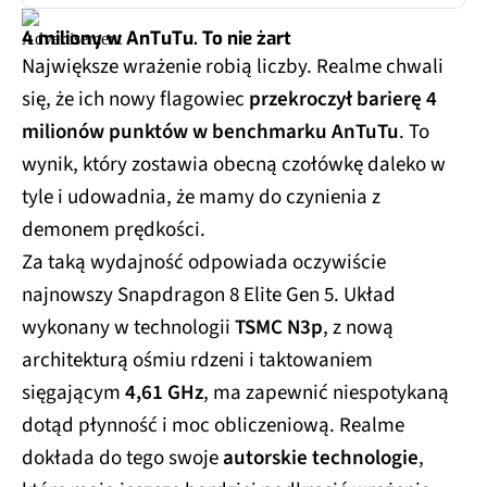
4 miliony w AnTuTu. To nie żart
Największe wrażenie robią liczby. Realme chwali
się, że ich nowy flagowiec
przekroczył barierę 4
milionów punktów w benchmarku AnTuTu
. To
wynik, który zostawia obecną czołówkę daleko w
tyle i udowadnia, że mamy do czynienia z
demonem prędkości.
Za taką wydajność odpowiada oczywiście
najnowszy Snapdragon 8 Elite Gen 5. Układ
wykonany w technologii
TSMC N3p
, z nową
architekturą ośmiu rdzeni i taktowaniem
sięgającym
4,61 GHz
, ma zapewnić niespotykaną
dotąd płynność i moc obliczeniową. Realme
dokłada do tego swoje
autorskie technologie
,