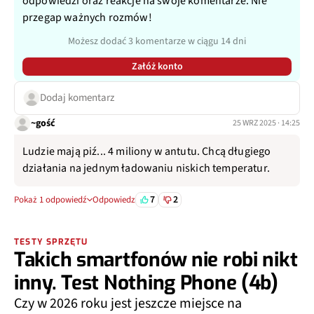
odpowiedzi oraz reakcje na swoje komentarze. Nie
przegap ważnych rozmów!
Możesz dodać 3 komentarze w ciągu 14 dni
Załóż konto
Dodaj komentarz
~gość
25 WRZ 2025 · 14:25
Ludzie mają piź... 4 miliony w antutu. Chcą długiego
działania na jednym ładowaniu niskich temperatur.
7
2
Pokaż 1 odpowiedź
Odpowiedz
TESTY SPRZĘTU
Takich smartfonów nie robi nikt
inny. Test Nothing Phone (4b)
Czy w 2026 roku jest jeszcze miejsce na