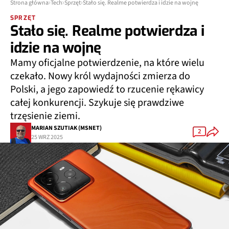
Strona główna
Tech
Sprzęt
Stało się. Realme potwierdza i idzie na wojnę
SPRZĘT
Stało się. Realme potwierdza i
idzie na wojnę
Mamy oficjalne potwierdzenie, na które wielu
czekało. Nowy król wydajności zmierza do
Polski, a jego zapowiedź to rzucenie rękawicy
całej konkurencji. Szykuje się prawdziwe
trzęsienie ziemi.
MARIAN SZUTIAK (MSNET)
2
25 WRZ 2025