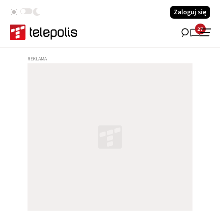
Zaloguj się
27