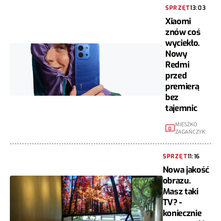
SPRZĘT
13:03
Xiaomi
znów coś
wyciekło.
Nowy
Redmi
przed
premierą
bez
tajemnic
MIESZKO
0
ZAGAŃCZYK
SPRZĘT
11:16
Nowa jakość
obrazu.
Masz taki
TV? -
koniecznie