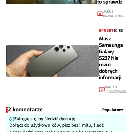
to sprawdź
JAKUB
0
KRAWCZYŃSKI
SPRZĘT
10:30
Masz
Samsunga
Galaxy
S23? Nie
mam
dobrych
informacji
DAMIAN
0
JAROSZEWSKI
2 komentarze
Popularne
Zaloguj się, by śledzić dyskuję
Dołącz do użytkowników, pisz bez limitu, śledź