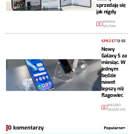
sprzedają się
jak nigdy
MARIAN
0
SZUTIAK
SPRZĘT
13:55
Nowy
Galaxy S za
miesiąc. W
jednym
będzie
nawet
lepszy niż
flagowiec
MIESZKO
0
ZAGAŃCZYK
0 komentarzy
Popularne