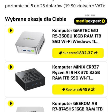
poziomie od 5 do 25 dolarów (19-90 złotych + VAT):
REKLAMA
Wybrane okazje dla Ciebie
Komputer GMKTEC G10
R5-3500U 16GB RAM 1TB
SSD Wi-Fi Windows 11
Professional
1832.37 zł
Kup teraz
Komputer MINIX ER937
Ryzen AI 9 HX 370 32GB
RAM 1TB SSD Wi-Fi
Windows 11 Professional
6499 zł
Kup teraz
Komputer GEEKOM A8
R7-8745HS 16GB RAM 1TB