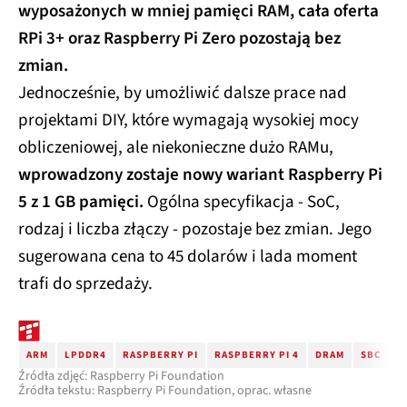
wyposażonych w mniej pamięci RAM, cała oferta
RPi 3+ oraz Raspberry Pi Zero pozostają bez
zmian.
Jednocześnie, by umożliwić dalsze prace nad
projektami DIY, które wymagają wysokiej mocy
obliczeniowej, ale niekonieczne dużo RAMu,
wprowadzony zostaje nowy wariant Raspberry Pi
5 z 1 GB pamięci.
Ogólna specyfikacja - SoC,
rodzaj i liczba złączy - pozostaje bez zmian. Jego
sugerowana cena to 45 dolarów i lada moment
trafi do sprzedaży.
ARM
LPDDR4
RASPBERRY PI
RASPBERRY PI 4
DRAM
SBC
R
Źródła zdjęć: Raspberry Pi Foundation
Źródła tekstu: Raspberry Pi Foundation, oprac. własne