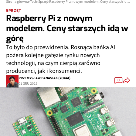
Strona główna
Tech
Sprzęt
Raspberry Pi z nowym modelem. Ceny starszych idą w górę
SPRZĘT
Raspberry Pi z nowym
modelem. Ceny starszych idą w
górę
To było do przewidzenia. Rosnąca bańka AI
pożera kolejne gałęzie rynku nowych
technologii, na czym cierpią zarówno
producenci, jak i konsumenci.
PRZEMYSŁAW BANASIAK (YOKAI)
0
01 GRU 2025