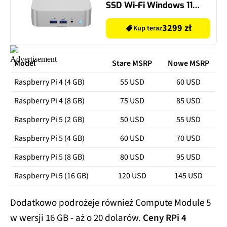
SSD Wi-Fi Windows 11
Professional
3299 zł
Kup teraz
Model
Stare MSRP
Nowe MSRP
Raspberry Pi 4 (4 GB)
55 USD
60 USD
Raspberry Pi 4 (8 GB)
75 USD
85 USD
Raspberry Pi 5 (2 GB)
50 USD
55 USD
Raspberry Pi 5 (4 GB)
60 USD
70 USD
Raspberry Pi 5 (8 GB)
80 USD
95 USD
Raspberry Pi 5 (16 GB)
120 USD
145 USD
Dodatkowo podrożeje również Compute Module 5
w wersji 16 GB - aż o 20 dolarów.
Ceny RPi 4