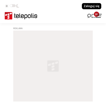
Zaloguj się
39