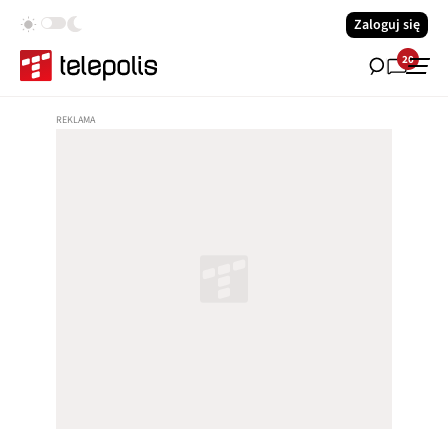
Zaloguj się
20