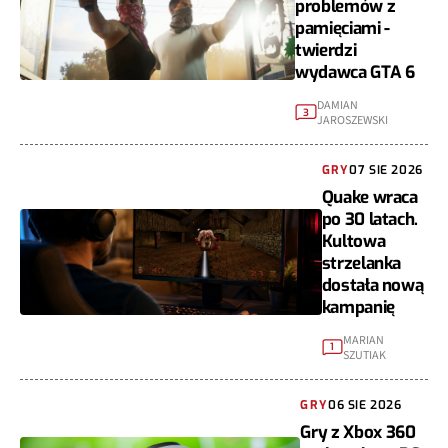
problemów z
pamięciami -
twierdzi
wydawca GTA 6
DAMIAN
3
JAROSZEWSKI
GRY
07 SIE 2026
Quake wraca
po 30 latach.
Kultowa
strzelanka
dostała nową
kampanię
MARIAN
1
SZUTIAK
GRY
06 SIE 2026
Gry z Xbox 360