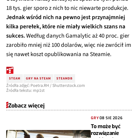
18 tys. gier sporo z nich to nic niewarte produkcje.
Jednak wśród nich na pewno jest przynajmniej
kilka perełek, które nie miały wielkich szans na
sukces.
Według danych Gamalytic aż 40 proc. gier
zarobiło mniej niż 100 dolarów, więc nie zwrócił im
się nawet koszt opublikowania na Steamie.
STEAM
GRY NA STEAM
STEAMDB
Źródła zdjęć: Poetra.RH / Shutterstock.com
Źródła tekstu: mp1st
Zobacz więcej
GRY
08 SIE 2026
To może być
rozwiązanie