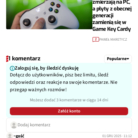
zmierzają na PC,
a płyty z obecnej
generacji
zamienią się w
Game Key Cardy
PAWEŁ MARETYCZ
2
1 komentarz
Popularne
Zaloguj się, by śledzić dyskuję
Dołącz do użytkowników, pisz bez limitu, śledź
odpowiedzi oraz reakcje na swoje komentarze. Nie
przegap ważnych rozmów!
Możesz dodać 3 komentarze w ciągu 14 dni
Załóż konto
Dodaj komentarz
~gość
01 GRU 2025 · 11:12