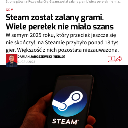
Strona główna
Rozrywka
Gry
Steam został zalany grami. Wiele perełek nie miało szans
GRY
Steam został zalany grami.
Wiele perełek nie miało szans
W samym 2025 roku, który przecież jeszcze się
nie skończył, na Steamie przybyło ponad 18 tys.
gier. Większość z nich pozostała niezauważona.
DAMIAN JAROSZEWSKI (NER1O)
1
01 GRU 2025