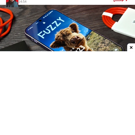
14:54
Dodaj do ulubionych źródeł w Google
Firma Oppo przygotowała specjalną akcję
promocyjną dla użytkowników, którzy dotąd
związani byli z marką OnePlus. W kampanii pod
hasłem „Witamy w OPPO” producenci zachęcają