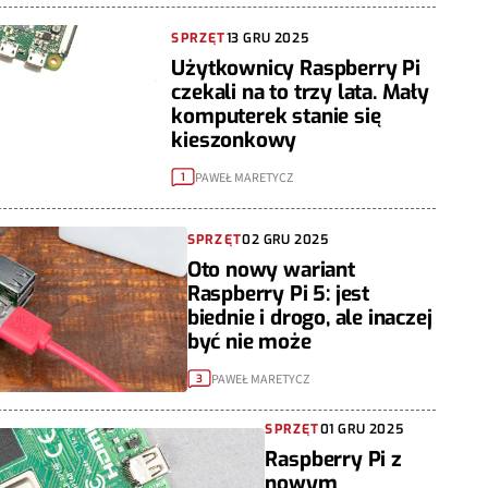
SPRZĘT
13 GRU 2025
Użytkownicy Raspberry Pi
czekali na to trzy lata. Mały
komputerek stanie się
kieszonkowy
PAWEŁ MARETYCZ
1
SPRZĘT
02 GRU 2025
Oto nowy wariant
Raspberry Pi 5: jest
biednie i drogo, ale inaczej
być nie może
PAWEŁ MARETYCZ
3
SPRZĘT
01 GRU 2025
Raspberry Pi z
nowym