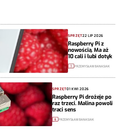
SPRZĘT
22 LIP 2026
Raspberry Pi z
nowością. Ma aż
10 cali i lubi dotyk
PRZEMYSŁAW BANASIAK
1
SPRZĘT
01 KWI 2026
Raspberry Pi drożeje po
raz trzeci. Malina powoli
traci sens
PRZEMYSŁAW BANASIAK
6