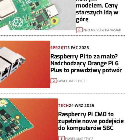
modelem. Ceny
starszych idą w
górę
PRZEMYSŁAW BANASIAK
0
SPRZĘT
13 PAŹ 2025
Raspberry Pi to za mało?
Nadchodzący Orange Pi 6
Plus to prawdziwy potwór
PAWEŁ MARETYCZ
2
TECH
24 WRZ 2025
Raspberry Pi CM0 to
zupełnie nowe podejście
do komputerów SBC
PAWEŁ MARETYCZ
9