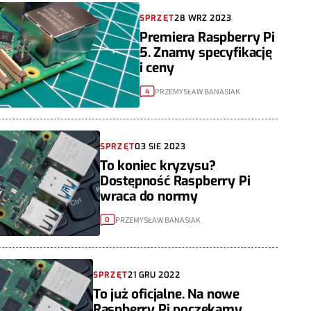
SPRZĘT
28 WRZ 2023
Premiera Raspberry Pi
5. Znamy specyfikację
i ceny
PRZEMYSŁAW BANASIAK
4
SPRZĘT
03 SIE 2023
To koniec kryzysu?
Dostępność Raspberry Pi
wraca do normy
PRZEMYSŁAW BANASIAK
0
SPRZĘT
21 GRU 2022
To już oficjalne. Na nowe
Raspberry Pi poczekamy