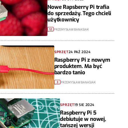
Nowe Rapsberry Pi trafia
do sprzedaży. Tego chcieli
użytkownicy
PRZEMYSŁAW BANASIAK
12
SPRZĘT
24 PAŹ 2024
Raspberry Pi z nowym
produktem. Ma być
bardzo tanio
PRZEMYSŁAW BANASIAK
3
SPRZĘT
19 SIE 2024
Raspberry Pi 5
debiutuje w nowej,
tańszej wersji