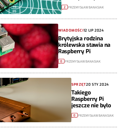
PRZEMYSŁAW BANASIAK
2
WIADOMOŚCI
12 LIP 2024
Brytyjska rodzina
królewska stawia na
Raspberry Pi
PRZEMYSŁAW BANASIAK
0
SPRZĘT
20 STY 2024
Takiego
Raspberry Pi
jeszcze nie było
PRZEMYSŁAW BANASIAK
0