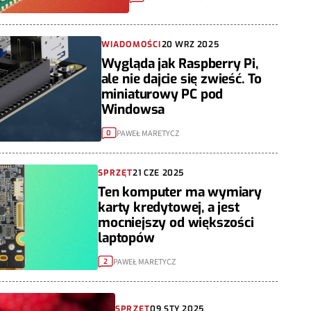
WIADOMOŚCI
20 WRZ 2025
Wygląda jak Raspberry Pi,
ale nie dajcie się zwieść. To
miniaturowy PC pod
Windowsa
PAWEŁ MARETYCZ
0
SPRZĘT
21 CZE 2025
Ten komputer ma wymiary
karty kredytowej, a jest
mocniejszy od większości
laptopów
PAWEŁ MARETYCZ
2
SPRZĘT
09 STY 2025