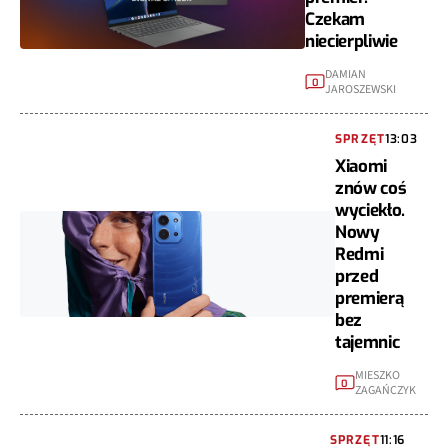
Czekam
niecierpliwie
DAMIAN
0
JAROSZEWSKI
SPRZĘT
13:03
Xiaomi
znów coś
wyciekło.
Nowy
Redmi
przed
premierą
bez
tajemnic
MIESZKO
0
ZAGAŃCZYK
SPRZĘT
11:16