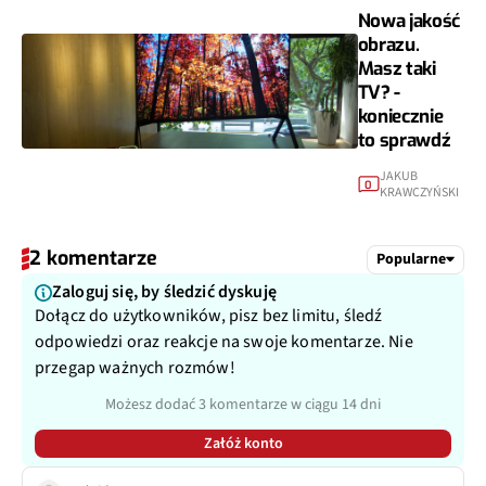
Nowa jakość
obrazu.
Masz taki
TV? -
koniecznie
to sprawdź
JAKUB
0
KRAWCZYŃSKI
2 komentarze
Popularne
Zaloguj się, by śledzić dyskuję
Dołącz do użytkowników, pisz bez limitu, śledź
odpowiedzi oraz reakcje na swoje komentarze. Nie
przegap ważnych rozmów!
Możesz dodać 3 komentarze w ciągu 14 dni
Załóż konto