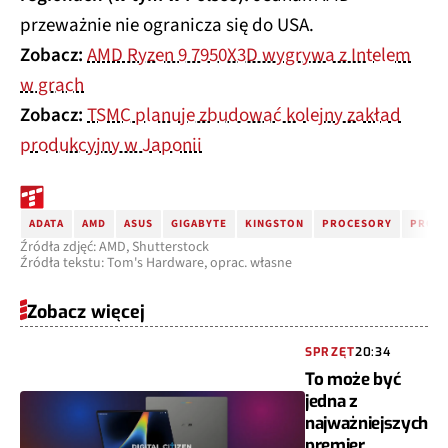
przeważnie nie ogranicza się do USA.
Zobacz:
AMD Ryzen 9 7950X3D wygrywa z Intelem
w grach
Zobacz:
TSMC planuje zbudować kolejny zakład
produkcyjny w Japonii
ADATA
AMD
ASUS
GIGABYTE
KINGSTON
PROCESORY
PROM
Źródła zdjęć: AMD, Shutterstock
Źródła tekstu: Tom's Hardware, oprac. własne
Zobacz więcej
SPRZĘT
20:34
To może być
jedna z
najważniejszych
premier.