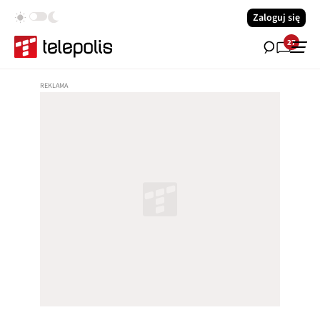
Zaloguj się
27