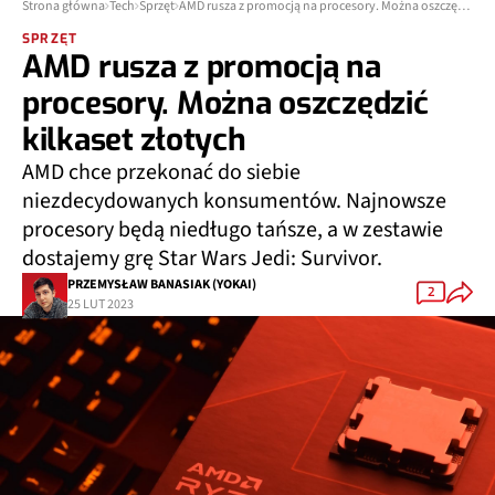
Strona główna
Tech
Sprzęt
AMD rusza z promocją na procesory. Można oszczędzić kilkaset złotych
SPRZĘT
AMD rusza z promocją na
procesory. Można oszczędzić
kilkaset złotych
AMD chce przekonać do siebie
niezdecydowanych konsumentów. Najnowsze
procesory będą niedługo tańsze, a w zestawie
dostajemy grę Star Wars Jedi: Survivor.
PRZEMYSŁAW BANASIAK (YOKAI)
2
25 LUT 2023