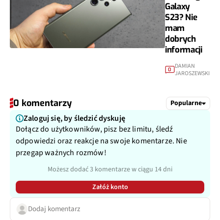
Galaxy
S23? Nie
mam
dobrych
informacji
DAMIAN
0
JAROSZEWSKI
0 komentarzy
Popularne
Zaloguj się, by śledzić dyskuję
Dołącz do użytkowników, pisz bez limitu, śledź
odpowiedzi oraz reakcje na swoje komentarze. Nie
przegap ważnych rozmów!
Możesz dodać 3 komentarze w ciągu 14 dni
Załóż konto
Dodaj komentarz