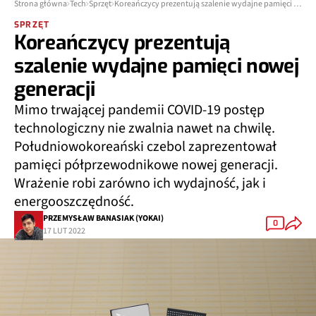
Strona główna
Tech
Sprzęt
Koreańczycy prezentują szalenie wydajne pamięci nowej generacji
SPRZĘT
Koreańczycy prezentują
szalenie wydajne pamięci nowej
generacji
Mimo trwającej pandemii COVID-19 postęp
technologiczny nie zwalnia nawet na chwilę.
Południowokoreański czebol zaprezentował
pamięci półprzewodnikowe nowej generacji.
Wrażenie robi zarówno ich wydajność, jak i
energooszczędność.
PRZEMYSŁAW BANASIAK (YOKAI)
0
17 LUT 2022