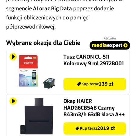
segmencie
AI oraz Big Data
poprzez dodanie
funkcji obliczeniowych do pamięci
półprzewodnikowej.
REKLAMA
Wybrane okazje dla Ciebie
Tusz CANON CL-511
Kolorowy 9 ml 2972B001
139 zł
Kup teraz
Okap HAIER
HADG6CBS4B Czarny
843m3/h 63dB klasa A++
2019 zł
Kup teraz