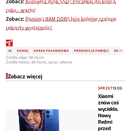
Zobacz:
Kupujesz dysk SSD? Poczekaj do końca
roku - warto!
Zobacz:
Pamięci RAM DDR5 biją kolejne szalone
rekordy wydajności
AI
KOREA
KOREA POŁUDNIOWA
PRODUKCJA PAMIĘCI
SK HYNIX
Źródła zdjęć: SK Hynix
Źródła tekstu: SK Hynix, oprac. własne
Zobacz więcej
SPRZĘT
13:03
Xiaomi
znów coś
wyciekło.
Nowy
Redmi
przed