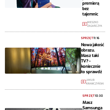
premierą
bez
tajemnic
MIESZKO
0
ZAGAŃCZYK
SPRZĘT
11:16
Nowa jakość
obrazu.
Masz taki
TV? -
koniecznie
to sprawdź
JAKUB
0
KRAWCZYŃSKI
SPRZĘT
10:30
Masz
Samsunga