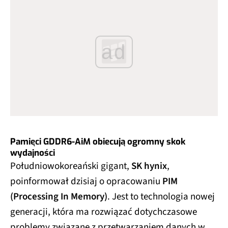
ad
Pamięci GDDR6-AiM obiecują ogromny skok
wydajności
Południowokoreański gigant,
SK hynix
,
poinformował dzisiaj o opracowaniu
PIM
(Processing In Memory)
. Jest to technologia nowej
generacji, która ma rozwiązać dotychczasowe
problemy związane z przetwarzaniem danych w