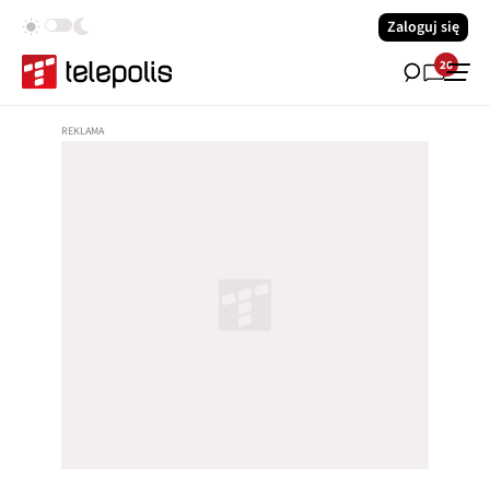
Zaloguj się
26