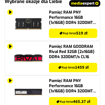
Wybrane okazje dla Ciebie
Pamięć RAM PNY
Performance 16GB
(1x16GB) DDR4 3200MT/s
CL22
519 zł
Kup teraz
Pamięć RAM GOODRAM
Rival Red 32GB (2x16GB)
DDR4 3200MT/s CL16
1459 zł
Kup teraz
Pamięć RAM PNY
Performance 16GB
(1x16GB) DDR4 3200MT/s
CL22
465.37 zł
Kup teraz