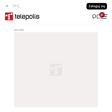
Zaloguj się
39