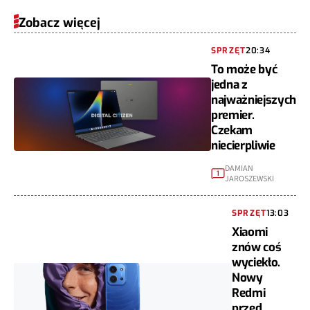
Zobacz więcej
SPRZĘT
20:34
To może być
jedna z
najważniejszych
premier.
Czekam
niecierpliwie
DAMIAN
1
JAROSZEWSKI
SPRZĘT
13:03
Xiaomi
znów coś
wyciekło.
Nowy
Redmi
przed