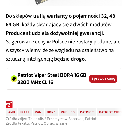
Do sklepów trafią
warianty o pojemności 32, 48 i
64 GB
, każdy składający się z dwóch modułów.
Producent udziela dożywotniej gwarancji.
Sugerowane ceny w Polsce nie zostały podane, ale
wszyscy wiemy, że ze względu na szaleństwo na
sztuczną inteligencję
będzie drogo.
Patriot Viper Steel DDR4 16 GB
Sprawdź cenę
3200 MHz CL 16
AMD
INTEL
RAM
DDR5
RGB LED
PATRIOT
PATRIOT VIPER ST
Źródła zdjęć: Telepolis / Przemysław Banasiak, Patriot
Źródła tekstu: Patriot, Oprac. własne