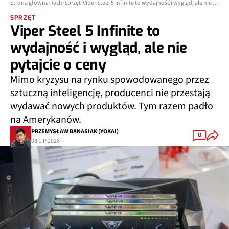
Strona główna
Tech
Sprzęt
Viper Steel 5 Infinite to wydajność i wygląd, ale nie pytajcie o ceny
SPRZĘT
Viper Steel 5 Infinite to
wydajność i wygląd, ale nie
pytajcie o ceny
Mimo kryzysu na rynku spowodowanego przez
sztuczną inteligencję, producenci nie przestają
wydawać nowych produktów. Tym razem padło
na Amerykanów.
PRZEMYSŁAW BANASIAK (YOKAI)
0
08 LIP 2026