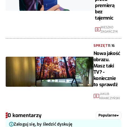
premierą
bez
tajemnic
MIESZKO
0
ZAGAŃCZYK
SPRZĘT
11:16
Nowa jakość
obrazu.
Masz taki
TV? -
koniecznie
to sprawdź
JAKUB
0
KRAWCZYŃSKI
0 komentarzy
Popularne
Zaloguj się, by śledzić dyskuję