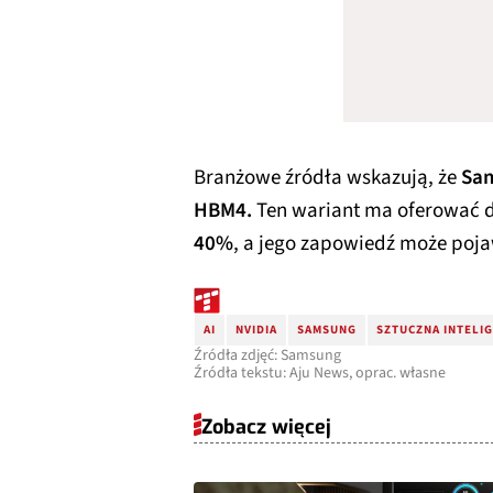
Branżowe źródła wskazują, że
Sam
HBM4.
Ten wariant ma oferować
40%
, a jego zapowiedź może pojaw
AI
NVIDIA
SAMSUNG
SZTUCZNA INTELI
Źródła zdjęć: Samsung
Źródła tekstu: Aju News, oprac. własne
Zobacz więcej