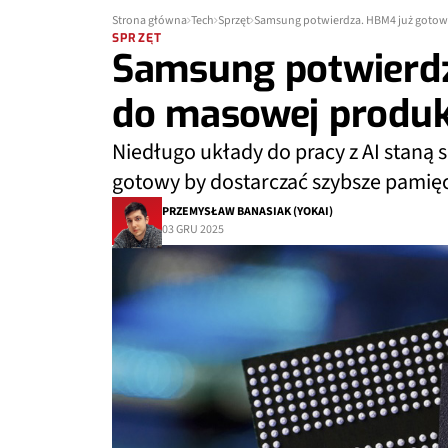
Strona główna
Tech
Sprzęt
Samsung potwierdza. HBM4 już gotow
SPRZĘT
Samsung potwierd
do masowej produk
Niedługo układy do pracy z AI staną si
gotowy by dostarczać szybsze pamięci
PRZEMYSŁAW BANASIAK (YOKAI)
03 GRU 2025