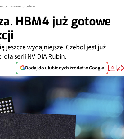
e do masowej produkcji
za. HBM4 już gotowe
cji
ę jeszcze wydajniejsze. Czebol jest już
 dla serii NVIDIA Rubin.
Dodaj do ulubionych źródeł w Google
0