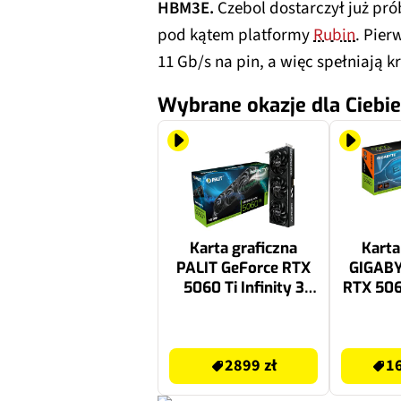
HBM3E.
Czebol dostarczył już pr
pod kątem platformy
Rubin
. Pie
11 Gb/s na pin, a więc spełniają kr
Wybrane okazje dla Ciebie
Karta graficzna
Karta
PALIT GeForce RTX
GIGABY
5060 Ti Infinity 3
RTX 506
16GB DLSS 4.5
OC 8G
2899 zł
1699.99 zł
2899 zł
16