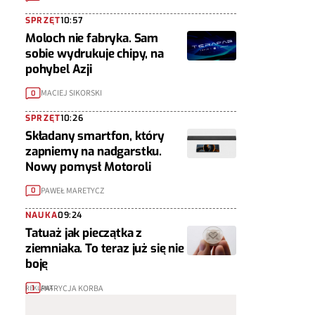
SPRZĘT
10:57
Moloch nie fabryka. Sam
sobie wydrukuje chipy, na
pohybel Azji
MACIEJ SIKORSKI
0
SPRZĘT
10:26
Składany smartfon, który
zapniemy na nadgarstku.
Nowy pomysł Motoroli
PAWEŁ MARETYCZ
0
NAUKA
09:24
Tatuaż jak pieczątka z
ziemniaka. To teraz już się nie
boję
PATRYCJA KORBA
1