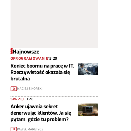
Najnowsze
OPROGRAMOWANIE
13:29
Koniec boomu na pracę w IT.
Rzeczywistość okazała się
brutalna
MACIEJ SIKORSKI
0
SPRZĘT
11:28
Anker ujawnia sekret
denerwując klientów. Ja się
pytam, gdzie tu problem?
PAWEŁ MARETYCZ
0