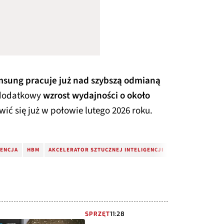
sung pracuje już nad szybszą odmianą
 dodatkowy
wzrost wydajności o około
ić się już w połowie lutego 2026 roku.
GENCJA
HBM
AKCELERATOR SZTUCZNEJ INTELIGENCJI
HBM4
AKCELER
SPRZĘT
11:28