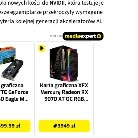
óbki nowych kości do
NVIDII
, która testuje je
rwsze egzemplarze przekroczyły wymagane
yteria kolejnej generacji akceleratorów AI.
REKLAMA
 graficzna
Karta graficzna XFX
TE GeForce
Mercury Radeon RX
0 Eagle Max
9070 XT OC RGB
B DLSS 4.5
Magnetic Air Edition
16GB
3949 zł
99.99 zł
3949 zł