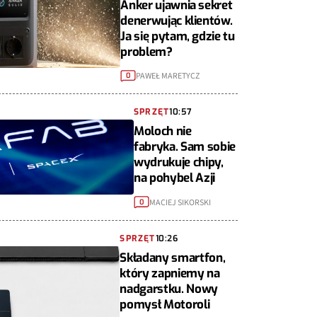
Anker ujawnia sekret
denerwując klientów.
Ja się pytam, gdzie tu
problem?
PAWEŁ MARETYCZ
0
SPRZĘT
10:57
Moloch nie
fabryka. Sam sobie
wydrukuje chipy,
na pohybel Azji
MACIEJ SIKORSKI
0
SPRZĘT
10:26
Składany smartfon,
który zapniemy na
nadgarstku. Nowy
pomysł Motoroli