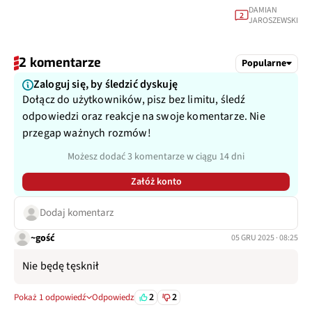
DAMIAN
2
JAROSZEWSKI
2 komentarze
Popularne
Zaloguj się, by śledzić dyskuję
Dołącz do użytkowników, pisz bez limitu, śledź
odpowiedzi oraz reakcje na swoje komentarze. Nie
przegap ważnych rozmów!
Możesz dodać 3 komentarze w ciągu 14 dni
Załóż konto
Dodaj komentarz
~gość
05 GRU 2025 · 08:25
Nie będę tęsknił
2
2
Pokaż 1 odpowiedź
Odpowiedz