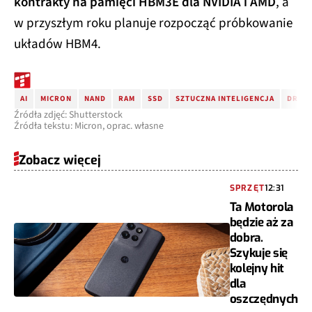
kontrakty na pamięci HBM3E dla NVIDIA i AMD
, a
w przyszłym roku planuje rozpocząć próbkowanie
układów HBM4.
AI
MICRON
NAND
RAM
SSD
SZTUCZNA INTELIGENCJA
DRAM
Źródła zdjęć: Shutterstock
Źródła tekstu: Micron, oprac. własne
Zobacz więcej
SPRZĘT
12:31
Ta Motorola
będzie aż za
dobra.
Szykuje się
kolejny hit
dla
oszczędnych