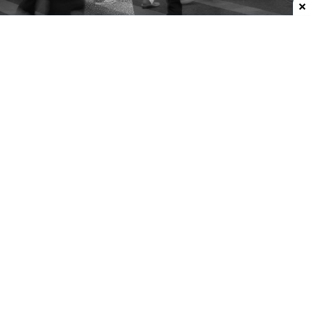
Dodaj do ulubionych źródeł w Google
Samotność szkodzi bardziej niż osamotnienie
Samotność inaczej działa na zdrowie (psychiczne
i fizyczne) niż izolacja społeczna
(osamotnienie).
Ta różnica ma znaczenie.
Według Światowej
Organizacji Zdrowia z samotnością zmaga się
mniej więcej co szósta osoba na świecie.