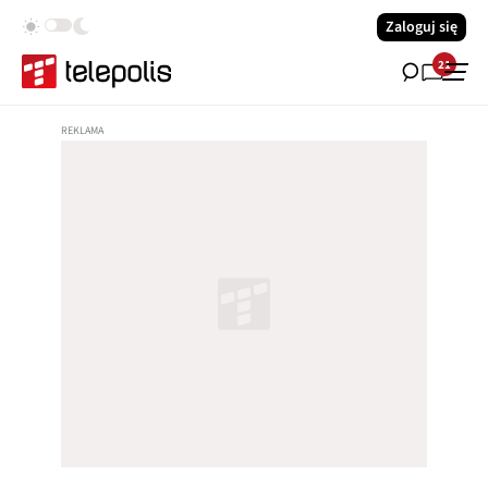
Zaloguj się
21