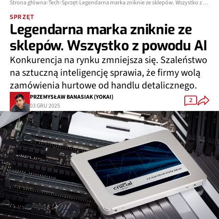
Strona główna
Tech
Sprzęt
Legendarna marka zniknie ze sklepów. Wszystko z powodu AI
SPRZĘT
Legendarna marka zniknie ze
sklepów. Wszystko z powodu AI
Konkurencja na rynku zmniejsza się. Szaleństwo
na sztuczną inteligencję sprawia, że firmy wolą
zamówienia hurtowe od handlu detalicznego.
PRZEMYSŁAW BANASIAK (YOKAI)
2
03 GRU 2025