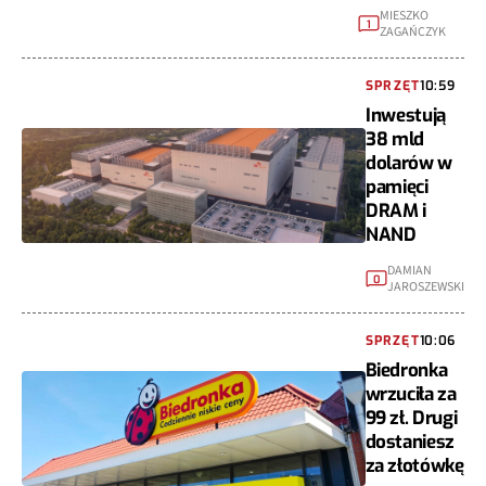
MIESZKO
1
ZAGAŃCZYK
SPRZĘT
10:59
Inwestują
38 mld
dolarów w
pamięci
DRAM i
NAND
DAMIAN
0
JAROSZEWSKI
SPRZĘT
10:06
Biedronka
wrzuciła za
99 zł. Drugi
dostaniesz
za złotówkę