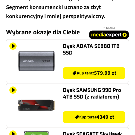
Segment konsumencki uznano za zbyt
konkurencyjny i mniej perspektywiczny.
REKLAMA
Wybrane okazje dla Ciebie
Dysk ADATA SE880 1TB
SSD
579.99 zł
Kup teraz
Dysk SAMSUNG 990 Pro
4TB SSD (z radiatorem)
4349 zł
Kup teraz
Dysk SEAGATE SkyHawk