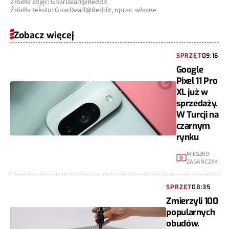
Źródła zdjęć: GnarDead@Reddit
Źródła tekstu: GnarDead@Reddit, oprac. własne
Zobacz więcej
SPRZĘT
09:16
Google
Pixel 11 Pro
XL już w
sprzedaży.
W Turcji na
czarnym
rynku
MIESZKO
0
ZAGAŃCZYK
SPRZĘT
08:35
Zmierzyli 100
popularnych
obudów.