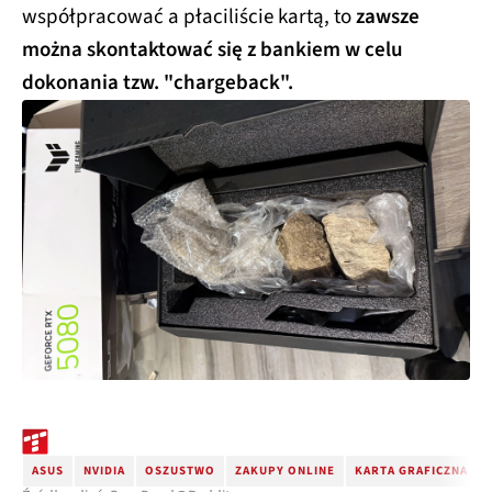
współpracować a płaciliście kartą, to
zawsze
można skontaktować się z bankiem w celu
dokonania tzw. "chargeback".
ASUS
NVIDIA
OSZUSTWO
ZAKUPY ONLINE
KARTA GRAFICZNA