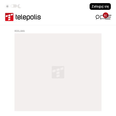
Zaloguj się
11