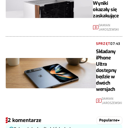
Wyniki
okazały się
zaskakujące
DAMIAN
0
JAROSZEWSKI
SPRZĘT
07:43
Składany
iPhone
Ultra
dostępny
będzie w
dwóch
wersjach
DAMIAN
0
JAROSZEWSKI
2 komentarze
Popularne