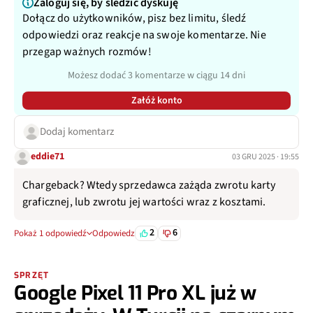
Zaloguj się, by śledzić dyskuję
Dołącz do użytkowników, pisz bez limitu, śledź
odpowiedzi oraz reakcje na swoje komentarze. Nie
przegap ważnych rozmów!
Możesz dodać 3 komentarze w ciągu 14 dni
Załóż konto
Dodaj komentarz
eddie71
03 GRU 2025 · 19:55
Chargeback? Wtedy sprzedawca zażąda zwrotu karty
graficznej, lub zwrotu jej wartości wraz z kosztami.
2
6
Pokaż 1 odpowiedź
Odpowiedz
SPRZĘT
Google Pixel 11 Pro XL już w