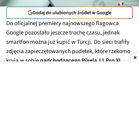
Dodaj do ulubionych źródeł w Google
Do oficjalnej premiery najnowszego flagowca
Google pozostało jeszcze trochę czasu, jednak
smartfon można już kupić w Turcji. Do sieci trafiły
zdjęcia zapieczętowanych pudełek, które rzekomo
kryją w sobie
nadchodzącego Pixela 11 Pro XL
.
Smartfony miały trafić w ręce handlarzy z szarej
strefy, którzy wycenili te przedpremierowe rarytasy
na kwotę
1700 USD
(ok. 6300 zł). Prawdopodobnie
finalna cena za smartfon będzie porównywalna lub
niewiele niższa.