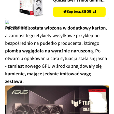
Quicksilver White Gaming
Edition 16GB
3509 zł
Kup teraz
Paczka nie została włożona w dodatkowy karton
,
a zamiast tego etykiety wysyłkowe przyklejono
bezpośrednio na pudełko producenta, którego
plomba wyglądała na wyraźnie naruszoną.
Po
otwarciu opakowania cała sytuacja stała się jasna
- zamiast nowego GPU w środku znajdowały się
kamienie, mające jedynie imitować wagę
zestawu.