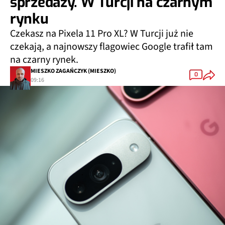
sprzedaży. W Turcji na czarnym
rynku
Czekasz na Pixela 11 Pro XL? W Turcji już nie
czekają, a najnowszy flagowiec Google trafił tam
na czarny rynek.
MIESZKO ZAGAŃCZYK (MIESZKO)
0
09:16