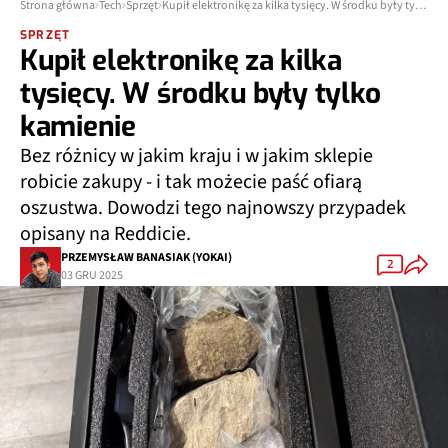
Strona główna
Tech
Sprzęt
Kupił elektronikę za kilka tysięcy. W środku były tylko kamienie
SPRZĘT
Kupił elektronikę za kilka
tysięcy. W środku były tylko
kamienie
Bez różnicy w jakim kraju i w jakim sklepie
robicie zakupy - i tak możecie paść ofiarą
oszustwa. Dowodzi tego najnowszy przypadek
opisany na Reddicie.
PRZEMYSŁAW BANASIAK (YOKAI)
2
03 GRU 2025