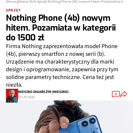
Strona główna
Tech
Sprzęt
Nothing Phone (4b) nowym hitem. Pozamiata w kategorii do 1500 zł
SPRZĘT
Nothing Phone (4b) nowym
hitem. Pozamiata w kategorii
do 1500 zł
Firma Nothing zaprezentowała model Phone
(4b), pierwszy smartfon z nowej serii (b).
Urządzenie ma charakterystyczny dla marki
design i oprogramowanie, zapewnia przy tym
solidne parametry techniczne. Cena też jest
niezła.
MIESZKO ZAGAŃCZYK (MIESZKO)
4
07 LIP 2026