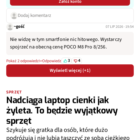
Załóż konto
Dodaj komentarz
~gość
07 LIP 2026 · 19:54
Nie widzę w tym smartfonie nic hitowego. Wystarczy
spojrzeć na obecną cenę POCO M8 Pro 8/256.
3
4
Pokaż 2 odpowiedzi
Odpowiedz
Wyświetl więcej (+1)
SPRZĘT
Nadciąga laptop cienki jak
żyleta. To będzie wyjątkowy
sprzęt
Szykuje się gratka dla osób, które dużo
podróżują i nie lubią taszczyć ze sobą ciężkiego