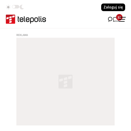
Zaloguj się
22