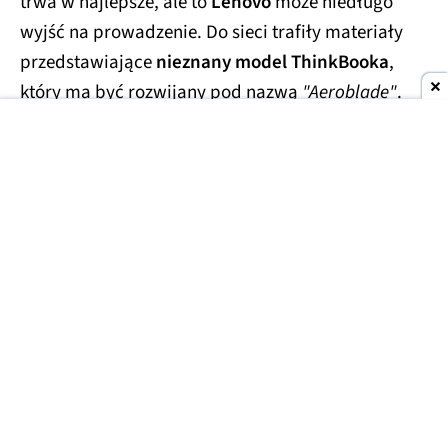
trwa w najlepsze, ale to
Lenovo
może niedługo
wyjść na prowadzenie. Do sieci trafiły materiały
przedstawiające
nieznany model ThinkBooka
,
który ma być rozwijany pod nazwą
"Aeroblade"
.
Jego obudowa wygląda
wręcz absurdalnie
smukło.