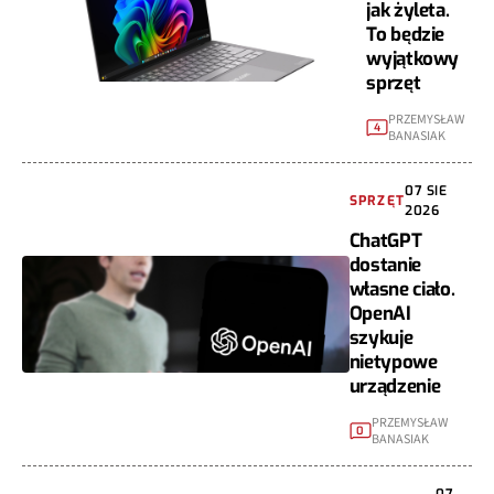
jak żyleta.
To będzie
wyjątkowy
sprzęt
PRZEMYSŁAW
4
BANASIAK
07 SIE
SPRZĘT
2026
ChatGPT
dostanie
własne ciało.
OpenAI
szykuje
nietypowe
urządzenie
PRZEMYSŁAW
0
BANASIAK
07