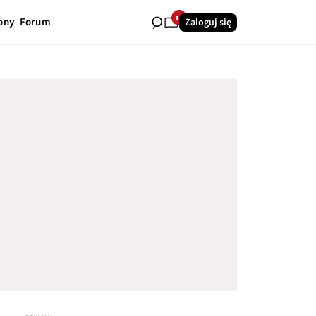
14
ony
Forum
Zaloguj się