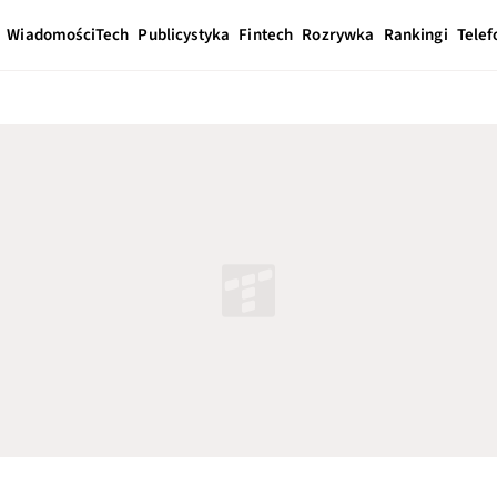
Wiadomości
Tech
Publicystyka
Fintech
Rozrywka
Rankingi
Telef