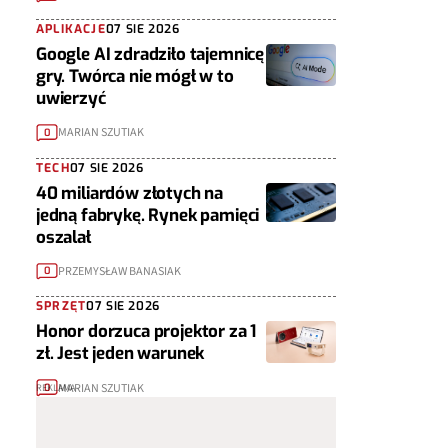
APLIKACJE
07 SIE 2026
Google AI zdradziło tajemnicę
gry. Twórca nie mógł w to
uwierzyć
MARIAN SZUTIAK
0
TECH
07 SIE 2026
40 miliardów złotych na
jedną fabrykę. Rynek pamięci
oszalał
PRZEMYSŁAW BANASIAK
0
SPRZĘT
07 SIE 2026
Honor dorzuca projektor za 1
zł. Jest jeden warunek
MARIAN SZUTIAK
0