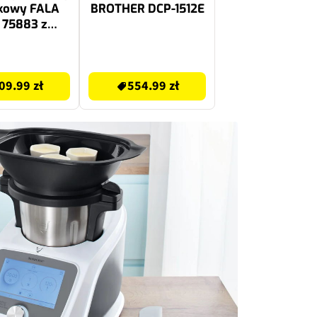
kowy FALA
BROTHER DCP-1512E
 75883 z
czownicą
zarny
599 zł
09.99 zł
554.99 zł