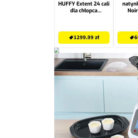
HUFFY Extent 24 cali
natyn
dla chłopca
Noir
Fioletowy
desz
C
1599.99 zł
609.99 zł
1299.99 zł
6