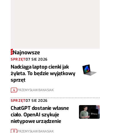
Najnowsze
SPRZĘT
07 SIE 2026
Nadciąga laptop cienki jak
żyleta. To będzie wyjątkowy
sprzęt
PRZEMYSŁAW BANASIAK
4
SPRZĘT
07 SIE 2026
ChatGPT dostanie własne
ciało. OpenAI szykuje
nietypowe urządzenie
PRZEMYSŁAW BANASIAK
0