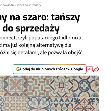
 odpowiednik wraca do sprzedaży
y na szaro: tańszy
 do sprzedaży
onnect, czyli popularnego Lidlomixa,
d ma już kolejną alternatywę dla
żni się detalami, ale pozwala obejść
Dodaj do ulubionych źródeł w Google
20