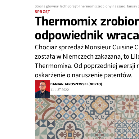
Strona główna
Tech
Sprzęt
Thermomix zrobiony na szaro: tańszy
SPRZĘT
Thermomix zrobion
odpowiednik wraca
Chociaż sprzedaż Monsieur Cuisine C
została w Niemczech zakazana, to Lil
Thermomixa. Od poprzedniej wersji ró
oskarżenie o naruszenie patentów.
DAMIAN JAROSZEWSKI (NER1O)
11 LUT 2022