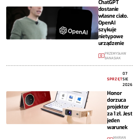
ChatGPT
dostanie
własne ciało.
OpenAI
szykuje
nietypowe
urządzenie
PRZEMYSŁAW
0
BANASIAK
07
SPRZĘT
SIE
2026
Honor
dorzuca
projektor
za 1 zł. Jest
jeden
warunek
MARIAN