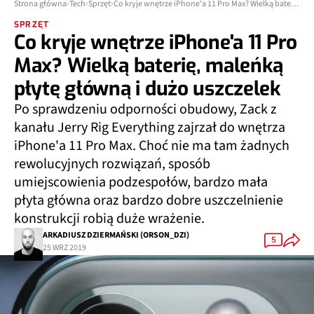
Strona główna
Tech
Sprzęt
Co kryje wnętrze iPhone'a 11 Pro Max? Wielką baterię, maleńką płytę główną i dużo uszczelek
SPRZĘT
Co kryje wnętrze iPhone'a 11 Pro
Max? Wielką baterię, maleńką
płytę główną i dużo uszczelek
Po sprawdzeniu odporności obudowy, Zack z
kanału Jerry Rig Everything zajrzał do wnętrza
iPhone'a 11 Pro Max. Choć nie ma tam żadnych
rewolucyjnych rozwiązań, sposób
umiejscowienia podzespołów, bardzo mała
płyta główna oraz bardzo dobre uszczelnienie
konstrukcji robią duże wrażenie.
ARKADIUSZ DZIERMAŃSKI (ORSON_DZI)
5
25 WRZ 2019