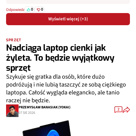
0
0
Odpowiedz
Wyświetl więcej (+3)
SPRZĘT
Nadciąga laptop cienki jak
żyleta. To będzie wyjątkowy
sprzęt
Szykuje się gratka dla osób, które dużo
podróżują i nie lubią taszczyć ze sobą ciężkiego
laptopa. Całość wygląda elegancko, ale tanio
raczej nie będzie.
PRZEMYSŁAW BANASIAK (YOKAI)
2
07 SIE 2026