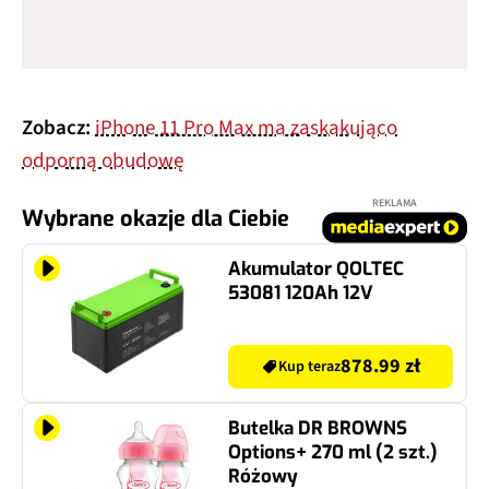
Zobacz:
iPhone 11 Pro Max ma zaskakująco
odporną obudowę
REKLAMA
Wybrane okazje dla Ciebie
Akumulator QOLTEC
53081 120Ah 12V
878.99 zł
Kup teraz
Butelka DR BROWNS
Options+ 270 ml (2 szt.)
Różowy