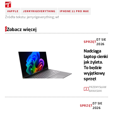
#APPLE
JERRYRIGEVERYTHING
IPHONE 11 PRO MAX
Źródła tekstu: jerryrigeverything; wł
Zobacz więcej
07 SIE
SPRZĘT
2026
Nadciąga
laptop cienki
jak żyleta.
To będzie
wyjątkowy
sprzęt
PRZEMYSŁAW
2
BANASIAK
07 SIE
SPRZĘT
2026