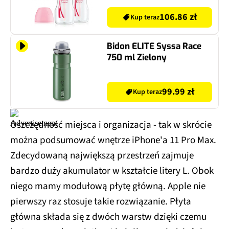
106.86 zł
Kup teraz
Bidon ELITE Syssa Race
750 ml Zielony
99.99 zł
Kup teraz
Oszczędność miejsca i organizacja - tak w skrócie
można podsumować wnętrze iPhone'a 11 Pro Max.
Zdecydowaną największą przestrzeń zajmuje
bardzo duży akumulator w kształcie litery L. Obok
niego mamy modułową płytę główną. Apple nie
pierwszy raz stosuje takie rozwiązanie. Płyta
główna składa się z dwóch warstw dzięki czemu