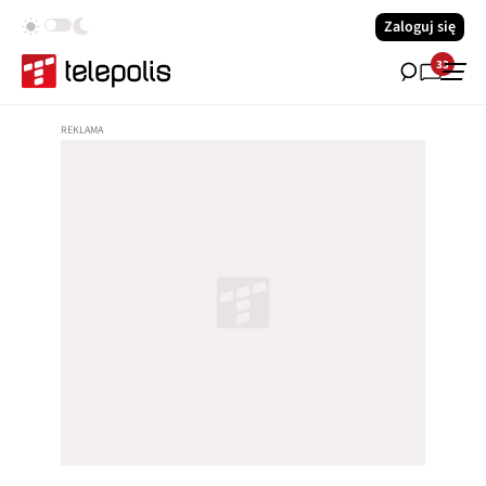
Zaloguj się
33