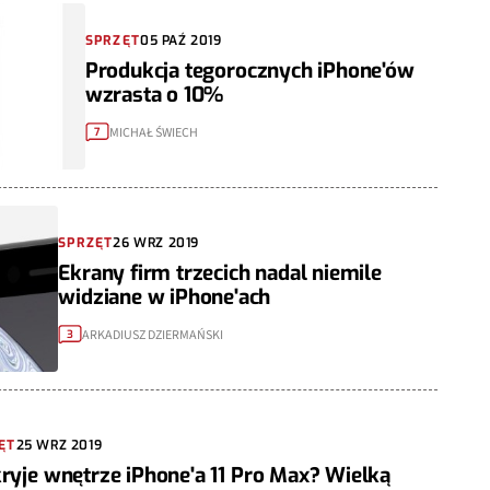
SPRZĘT
05 PAŹ 2019
Produkcja tegorocznych iPhone'ów
wzrasta o 10%
MICHAŁ ŚWIECH
7
SPRZĘT
26 WRZ 2019
Ekrany firm trzecich nadal niemile
widziane w iPhone'ach
ARKADIUSZ DZIERMAŃSKI
3
ĘT
25 WRZ 2019
kryje wnętrze iPhone'a 11 Pro Max? Wielką