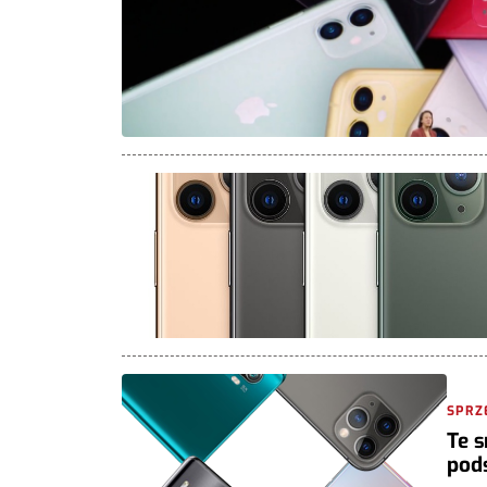
SPRZ
Te 
pod