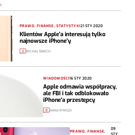
PRAWO, FINANSE, STATYSTYKI
21 STY 2020
Klientów Apple'a interesują tylko
najnowsze iPhone'y
MICHAŁ ŚWIECH
2
WIADOMOŚCI
16 STY 2020
Apple odmawia współpracy,
ale FBI i tak odblokowało
iPhone'a przestępcy
ANNA RYMSZA
0
09
PRAWO, FINANSE,
STY