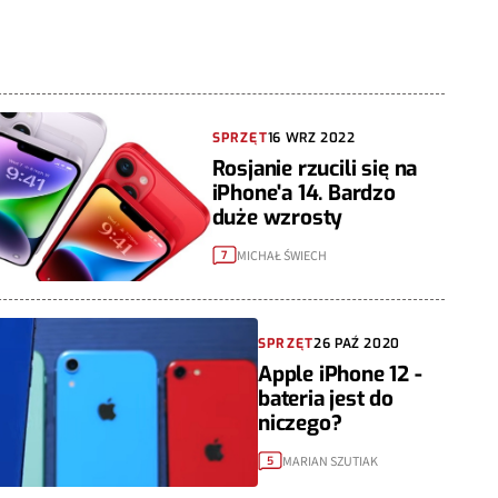
SPRZĘT
16 WRZ 2022
Rosjanie rzucili się na
iPhone'a 14. Bardzo
duże wzrosty
MICHAŁ ŚWIECH
7
SPRZĘT
26 PAŹ 2020
Apple iPhone 12 -
bateria jest do
niczego?
MARIAN SZUTIAK
5