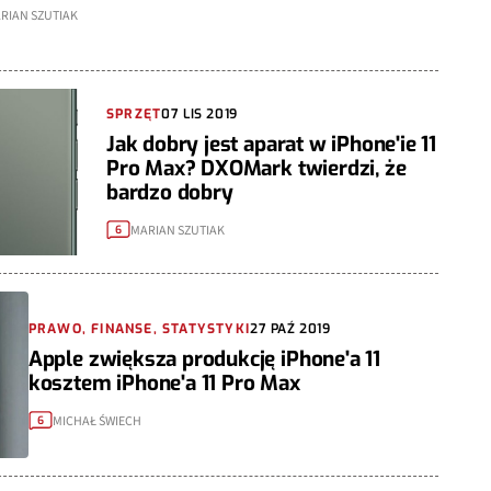
RIAN SZUTIAK
SPRZĘT
07 LIS 2019
Jak dobry jest aparat w iPhone'ie 11
Pro Max? DXOMark twierdzi, że
bardzo dobry
MARIAN SZUTIAK
6
PRAWO, FINANSE, STATYSTYKI
27 PAŹ 2019
Apple zwiększa produkcję iPhone'a 11
kosztem iPhone'a 11 Pro Max
MICHAŁ ŚWIECH
6