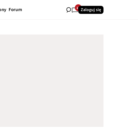
17
ony
Forum
Zaloguj się