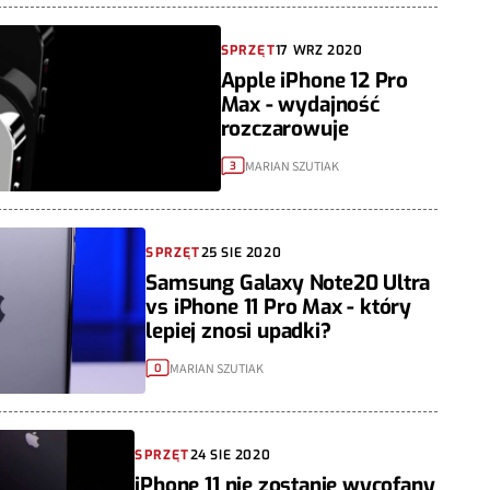
SPRZĘT
17 WRZ 2020
Apple iPhone 12 Pro
Max - wydajność
rozczarowuje
MARIAN SZUTIAK
3
SPRZĘT
25 SIE 2020
Samsung Galaxy Note20 Ultra
vs iPhone 11 Pro Max - który
lepiej znosi upadki?
MARIAN SZUTIAK
0
SPRZĘT
24 SIE 2020
iPhone 11 nie zostanie wycofany