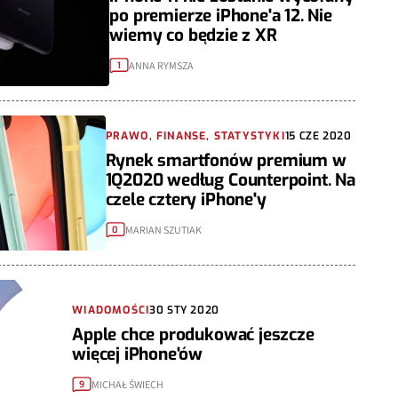
po premierze iPhone'a 12. Nie
wiemy co będzie z XR
ANNA RYMSZA
1
PRAWO, FINANSE, STATYSTYKI
15 CZE 2020
Rynek smartfonów premium w
1Q2020 według Counterpoint. Na
czele cztery iPhone'y
MARIAN SZUTIAK
0
WIADOMOŚCI
30 STY 2020
Apple chce produkować jeszcze
więcej iPhone'ów
MICHAŁ ŚWIECH
9