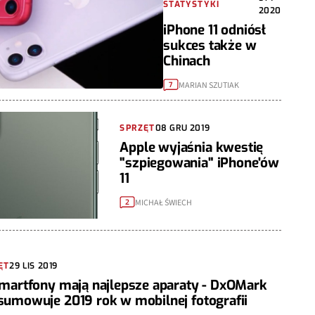
STATYSTYKI
2020
iPhone 11 odniósł
sukces także w
Chinach
MARIAN SZUTIAK
7
SPRZĘT
08 GRU 2019
Apple wyjaśnia kwestię
"szpiegowania" iPhone'ów
11
MICHAŁ ŚWIECH
2
ĘT
29 LIS 2019
smartfony mają najlepsze aparaty - DxOMark
sumowuje 2019 rok w mobilnej fotografii