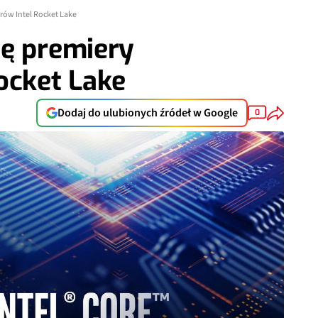
rów Intel Rocket Lake
tę premiery
ocket Lake
Dodaj do ulubionych źródeł w Google
0