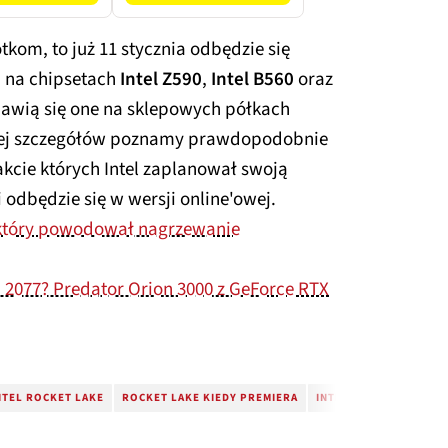
kom, to już 11 stycznia odbędzie się
h na chipsetach
Intel Z590
,
Intel B560
oraz
ojawią się one na sklepowych półkach
ęcej szczegółów poznamy prawdopodobnie
rakcie których Intel zaplanował swoją
 odbędzie się w wersji online'owej.
który powodował nagrzewanie
2077? Predator Orion 3000 z GeForce RTX
NTEL ROCKET LAKE
ROCKET LAKE KIEDY PREMIERA
INTEL Z590
INTEL B