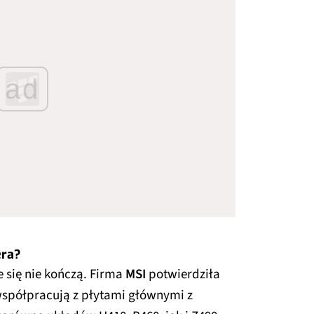
ad
era?
 się nie kończą. Firma
MSI
potwierdziła
 współpracują z płytami głównymi z