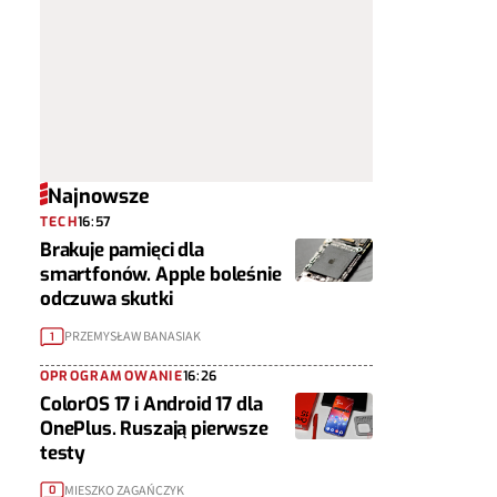
Najnowsze
TECH
16:57
Brakuje pamięci dla
smartfonów. Apple boleśnie
odczuwa skutki
PRZEMYSŁAW BANASIAK
1
OPROGRAMOWANIE
16:26
ColorOS 17 i Android 17 dla
OnePlus. Ruszają pierwsze
testy
MIESZKO ZAGAŃCZYK
0