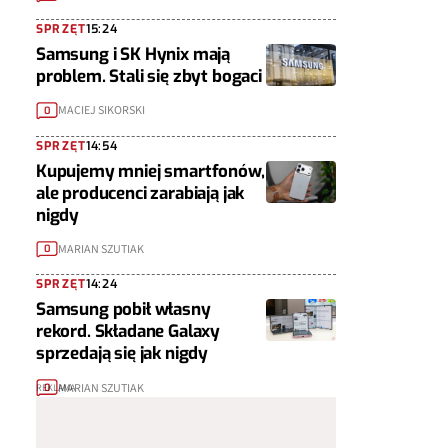
SPRZĘT
15:24
Samsung i SK Hynix mają
problem. Stali się zbyt bogaci
MACIEJ SIKORSKI
0
SPRZĘT
14:54
Kupujemy mniej smartfonów,
ale producenci zarabiają jak
nigdy
MARIAN SZUTIAK
0
SPRZĘT
14:24
Samsung pobił własny
rekord. Składane Galaxy
sprzedają się jak nigdy
MARIAN SZUTIAK
0