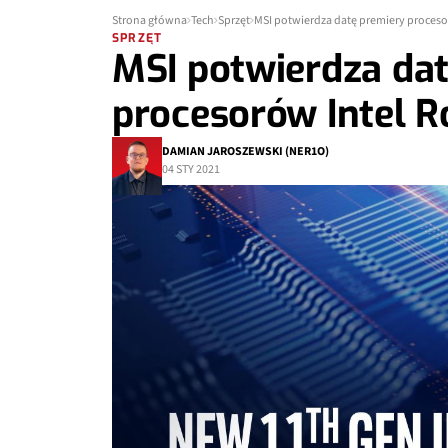
Strona główna
Tech
Sprzęt
MSI potwierdza datę premiery proceso
SPRZĘT
MSI potwierdza da
procesorów Intel R
DAMIAN JAROSZEWSKI (NER1O)
04 STY 2021