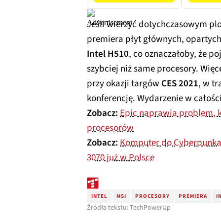
Jeśli wierzyć dotychczasowym plot
premiera płyt głównych, opartyc
Intel H510
, co oznaczałoby, że p
szybciej niż same procesory. Wi
przy okazji targów
CES 2021
, w t
konferencję. Wydarzenie w całości
Zobacz:
Epic naprawia problem, 
procesorów
Zobacz:
Komputer do Cyberpunka 
3070 już w Polsce
INTEL
MSI
PROCESORY
PREMIERA
I
Źródła tekstu: TechPowerUp