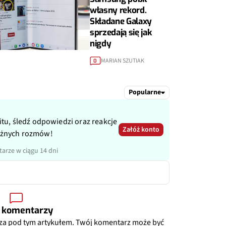
własny rekord.
Składane Galaxy
sprzedają się jak
nigdy
MARIAN SZUTIAK
0
Popularne
itu, śledź odpowiedzi oraz reakcje
Załóż konto
ażnych rozmów!
arze w ciągu 14 dni
 komentarzy
za pod tym artykułem. Twój komentarz może być