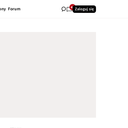
42
ony
Forum
Zaloguj się