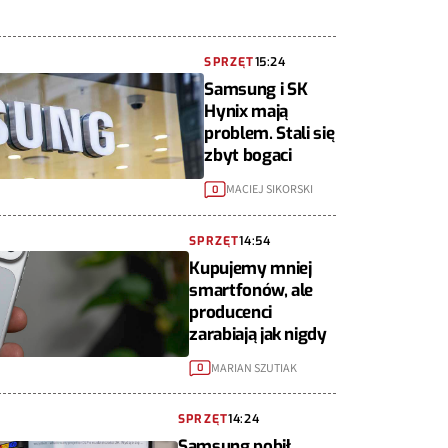
SPRZĘT
15:24
Samsung i SK
Hynix mają
problem. Stali się
zbyt bogaci
MACIEJ SIKORSKI
0
SPRZĘT
14:54
Kupujemy mniej
smartfonów, ale
producenci
zarabiają jak nigdy
MARIAN SZUTIAK
0
SPRZĘT
14:24
Samsung pobił