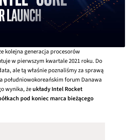
 że kolejna generacja procesorów
utuje w pierwszym kwartale 2021 roku. Do
data, ale tą właśnie poznaliśmy za sprawą
i na południowokoreańskim forum Danawa
go wynika, że
układy Intel Rocket
 półkach pod koniec marca bieżącego