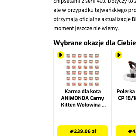
chipsetami z serii 400. Dotyczy to
ale w przypadku tajwańskiego prod
otrzymają oficjalne aktualizacje B
moment jeszcze nie wiemy.
Wybrane okazje dla Ciebie
Karma dla kota
Polerka
ANIMONDA Carny
CP 18/1
Kitten Wołowina z
indykiem 36 x 200 g
239.06 zł
454.67 zł
239.06 zł
4