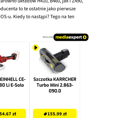
 zarówno układów H410, B460, jak i Z490,
ucenta to te ostatnie jako pierwsze
IOS-u. Kiedy to nastąpi? Tego na ten
REKLAMA
 EINHELL CE-
Szczotka KARRCHER
80 Li E-Solo
Turbo Mini 2.863-
090.0
155.99 zł
54.67 zł
155.99 zł