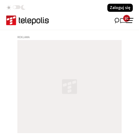
Zaloguj się
29