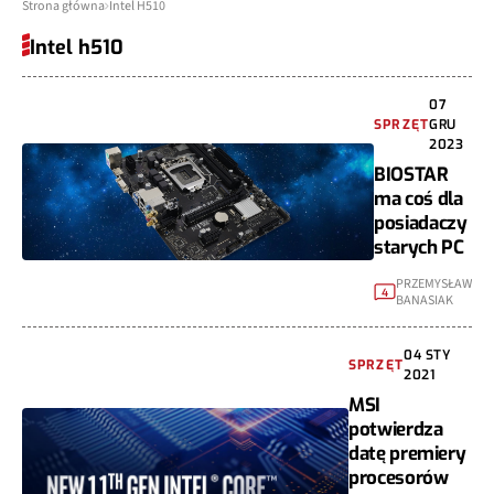
Strona główna
Intel H510
Intel h510
07
SPRZĘT
GRU
2023
BIOSTAR
ma coś dla
posiadaczy
starych PC
PRZEMYSŁAW
4
BANASIAK
04 STY
SPRZĘT
2021
MSI
potwierdza
datę premiery
procesorów