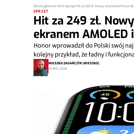
Strona główna
Tech
Sprzęt
Hit za 249 zł. Nowy smartwatch kusi e
SPRZĘT
Hit za 249 zł. Now
ekranem AMOLED i 
Honor wprowadził do Polski swój na
kolejny przykład, że ładny i funkcjon
MIESZKO ZAGAŃCZYK (MIESZKO)
25 MAJ 2026