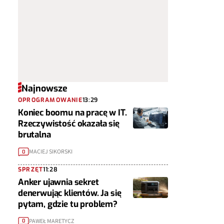
Najnowsze
OPROGRAMOWANIE
13:29
Koniec boomu na pracę w IT.
Rzeczywistość okazała się
brutalna
MACIEJ SIKORSKI
0
SPRZĘT
11:28
Anker ujawnia sekret
denerwując klientów. Ja się
pytam, gdzie tu problem?
PAWEŁ MARETYCZ
0