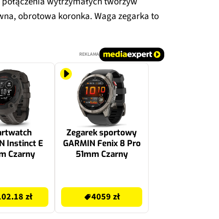
 z połączenia wytrzymałych tworzyw
wna, obrotowa koronka. Waga zegarka to
REKLAMA
rtwatch
Zegarek sportowy
 Instinct E
GARMIN Fenix 8 Pro
m Czarny
51mm Czarny
4059 zł
02.18 zł
4059 zł