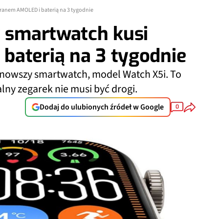
kranem AMOLED i baterią na 3 tygodnie
y smartwatch kusi
baterią na 3 tygodnie
jnowszy smartwatch, model Watch X5i. To
alny zegarek nie musi być drogi.
Dodaj do ulubionych źródeł w Google
0