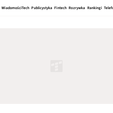
Wiadomości
Tech
Publicystyka
Fintech
Rozrywka
Rankingi
Telef