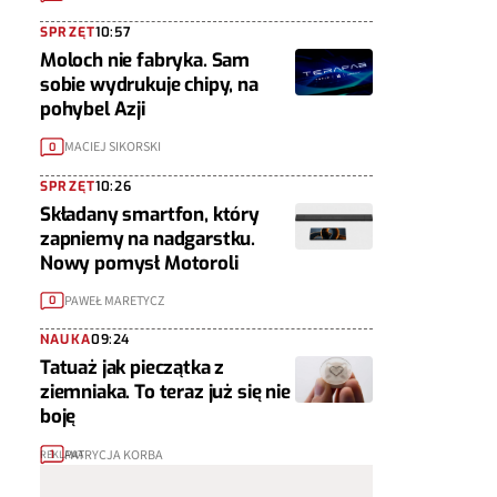
SPRZĘT
10:57
Moloch nie fabryka. Sam
sobie wydrukuje chipy, na
pohybel Azji
MACIEJ SIKORSKI
0
SPRZĘT
10:26
Składany smartfon, który
zapniemy na nadgarstku.
Nowy pomysł Motoroli
PAWEŁ MARETYCZ
0
NAUKA
09:24
Tatuaż jak pieczątka z
ziemniaka. To teraz już się nie
boję
PATRYCJA KORBA
1