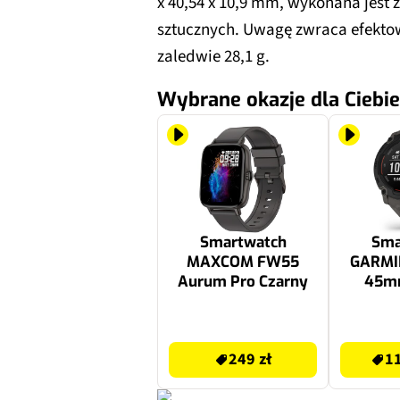
x 40,54 x 10,9 mm, wykonana jest
sztucznych. Uwagę zwraca efekto
zaledwie 28,1 g.
Wybrane okazje dla Ciebie
Smartwatch
Sma
MAXCOM FW55
GARMIN
Aurum Pro Czarny
45m
249 zł
1102.18 zł
249 zł
11