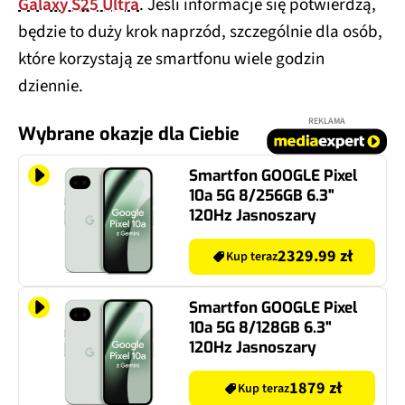
Galaxy S25 Ultra
. Jeśli informacje się potwierdzą,
będzie to duży krok naprzód, szczególnie dla osób,
które korzystają ze smartfonu wiele godzin
dziennie.
REKLAMA
Wybrane okazje dla Ciebie
Smartfon GOOGLE Pixel
10a 5G 8/256GB 6.3"
120Hz Jasnoszary
2329.99 zł
Kup teraz
Smartfon GOOGLE Pixel
10a 5G 8/128GB 6.3"
120Hz Jasnoszary
1879 zł
Kup teraz