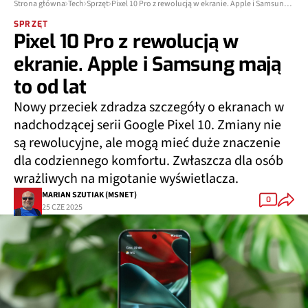
Strona główna
Tech
Sprzęt
Pixel 10 Pro z rewolucją w ekranie. Apple i Samsung mają to od lat
SPRZĘT
Pixel 10 Pro z rewolucją w
ekranie. Apple i Samsung mają
to od lat
Nowy przeciek zdradza szczegóły o ekranach w
nadchodzącej serii Google Pixel 10. Zmiany nie
są rewolucyjne, ale mogą mieć duże znaczenie
dla codziennego komfortu. Zwłaszcza dla osób
wrażliwych na migotanie wyświetlacza.
MARIAN SZUTIAK (MSNET)
0
25 CZE 2025