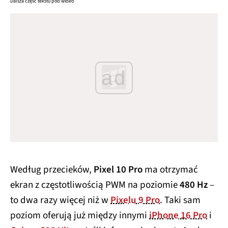
Dalsza część tekstu pod wideo
ad
Według przecieków,
Pixel 10 Pro
ma otrzymać
ekran z częstotliwością PWM na poziomie
480 Hz
–
to dwa razy więcej niż w
Pixelu 9 Pro
. Taki sam
poziom oferują już między innymi
iPhone 16 Pro
i