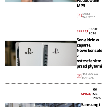
wbudowane
MP3
PAWEŁ
0
MARETYCZ
06 SIE
SPRZĘT
2026
Sony idzie w
zaparte.
Nowe konsole
z
ostrzeżeniem
przed płytami
PRZEMYSŁAW
2
BANASIAK
06
SPRZĘT
SIE
2026
Samsung i