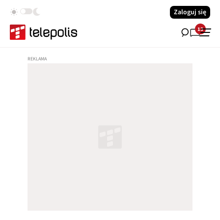
Zaloguj się
13