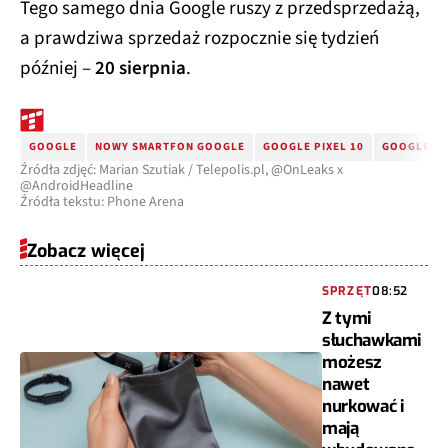
Tego samego dnia Google ruszy z przedsprzedażą,
a prawdziwa sprzedaż rozpocznie się tydzień
później –
20 sierpnia
.
GOOGLE
NOWY SMARTFON GOOGLE
GOOGLE PIXEL 10
GOOGLE PI
Źródła zdjęć: Marian Szutiak / Telepolis.pl, @OnLeaks x
@AndroidHeadline
Źródła tekstu: Phone Arena
Zobacz więcej
SPRZĘT
08:52
Z tymi
słuchawkami
możesz
nawet
nurkować i
mają