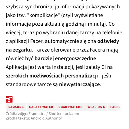
szybsza synchronizacja informacji pokazywanych
jako tzw. "komplikacje" (czyli wyświetlane
informacje poza aktualną godziną i minutą). Co
więcej, teraz po wybraniu danej tarczy na telefonie
z aplikacji Facer, automatycznie się ona
odświeży
na zegarku
. Tarcze oferowane przez Facera mają
również być
bardziej energooszczędne
.
Aplikacja jest warta instalacji, jeśli zależy Ci na
szerokich możliwościach personalizacji
- jeśli
standardowe tarcze są
niewystarczające
.
SAMSUNG
GALAXY WATCH
SMARTWATCHE
WEAR OS 6
FACER
Źródła zdjęć: Framesira / Shutterstock.com
Źródła tekstu: Android Authority