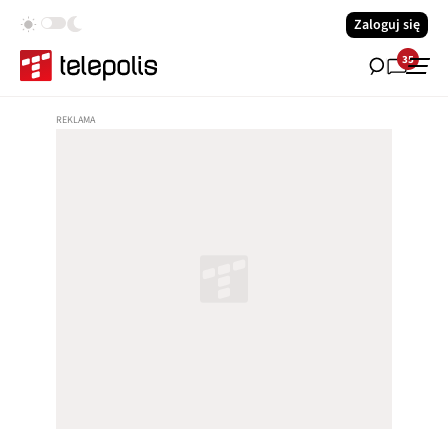
Zaloguj się
35