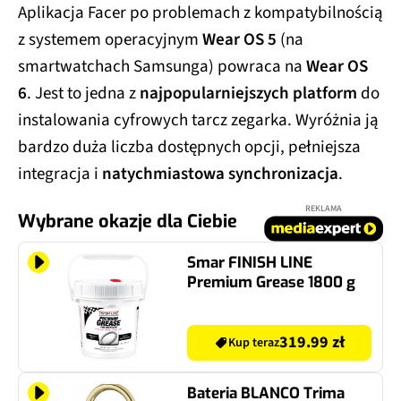
Aplikacja Facer po problemach z kompatybilnością
z systemem operacyjnym
Wear OS 5
(na
smartwatchach Samsungа) powraca na
Wear OS
6
. Jest to jedna z
najpopularniejszych platform
do
instalowania cyfrowych tarcz zegarka. Wyróżnia ją
bardzo duża liczba dostępnych opcji, pełniejsza
integracja i
natychmiastowa synchronizacja
.
REKLAMA
Wybrane okazje dla Ciebie
Smar FINISH LINE
Premium Grease 1800 g
319.99 zł
Kup teraz
Bateria BLANCO Trima