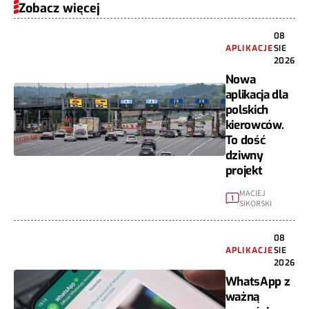
Zobacz więcej
08
APLIKACJE
SIE
2026
Nowa
aplikacja dla
polskich
kierowców.
To dość
dziwny
projekt
MACIEJ
1
SIKORSKI
08
APLIKACJE
SIE
2026
WhatsApp z
ważną