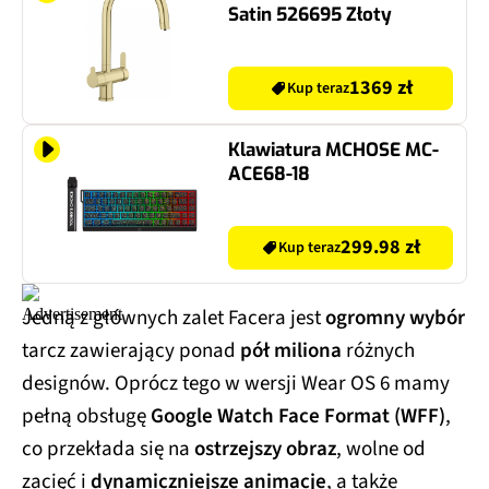
Satin 526695 Złoty
1369 zł
Kup teraz
Klawiatura MCHOSE MC-
ACE68-18
299.98 zł
Kup teraz
Jedną z głównych zalet Facera jest
ogromny wybór
tarcz zawierający ponad
pół miliona
różnych
designów. Oprócz tego w wersji Wear OS 6 mamy
pełną obsługę
Google Watch Face Format (WFF)
,
co przekłada się na
ostrzejszy obraz
, wolne od
zacięć i
dynamiczniejsze animacje
, a także