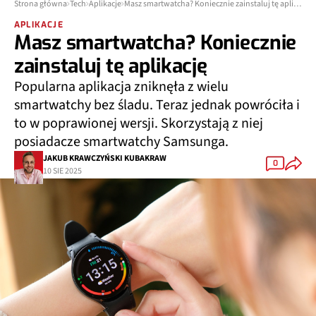
Strona główna
Tech
Aplikacje
Masz smartwatcha? Koniecznie zainstaluj tę aplikację
APLIKACJE
Masz smartwatcha? Koniecznie
zainstaluj tę aplikację
Popularna aplikacja zniknęła z wielu
smartwatchy bez śladu. Teraz jednak powróciła i
to w poprawionej wersji. Skorzystają z niej
posiadacze smartwatchy Samsunga.
JAKUB KRAWCZYŃSKI KUBAKRAW
0
10 SIE 2025