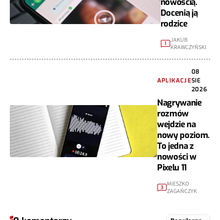
nowością.
Docenią ją
rodzice
JAKUB
1
KRAWCZYŃSKI
08
APLIKACJE
SIE
2026
Nagrywanie
rozmów
wejdzie na
nowy poziom.
To jedna z
nowości w
Pixelu 11
MIESZKO
3
ZAGAŃCZYK