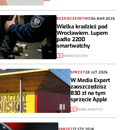
BEZPIECZEŃSTWO
04 MAR 2026
Wielka kradzież pod
Wrocławiem. Łupem
padło 2200
smartwatchy
MARIAN SZUTIAK
0
SPRZĘT
28 LUT 2026
W Media Expert
zaoszczędzisz
830 zł na tym
sprzęcie Apple
PAWEŁ MARETYCZ
0
SPRZĘT
17 STY 2026