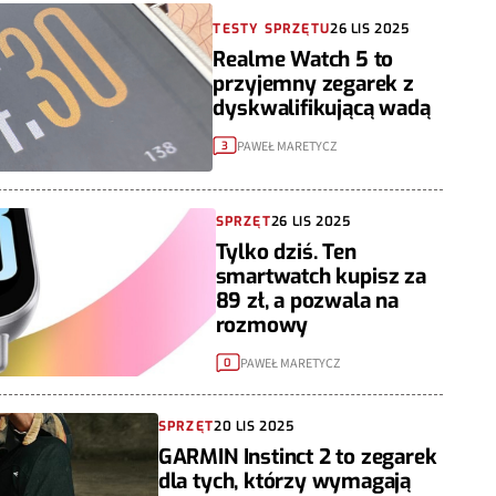
TESTY SPRZĘTU
26 LIS 2025
Realme Watch 5 to
przyjemny zegarek z
dyskwalifikującą wadą
PAWEŁ MARETYCZ
3
SPRZĘT
26 LIS 2025
Tylko dziś. Ten
smartwatch kupisz za
89 zł, a pozwala na
rozmowy
PAWEŁ MARETYCZ
0
SPRZĘT
20 LIS 2025
GARMIN Instinct 2 to zegarek
dla tych, którzy wymagają