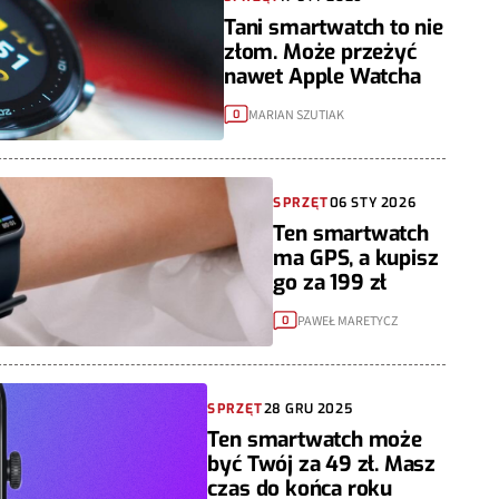
Tani smartwatch to nie
złom. Może przeżyć
nawet Apple Watcha
MARIAN SZUTIAK
0
SPRZĘT
06 STY 2026
Ten smartwatch
ma GPS, a kupisz
go za 199 zł
PAWEŁ MARETYCZ
0
SPRZĘT
28 GRU 2025
Ten smartwatch może
być Twój za 49 zł. Masz
czas do końca roku