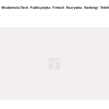
Wiadomości
Tech
Publicystyka
Fintech
Rozrywka
Rankingi
Telef