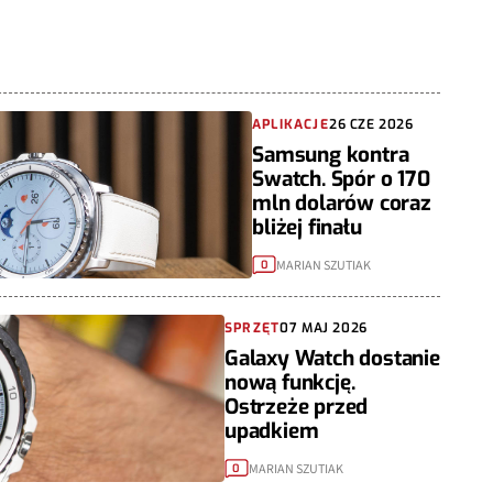
APLIKACJE
26 CZE 2026
Samsung kontra
Swatch. Spór o 170
mln dolarów coraz
bliżej finału
MARIAN SZUTIAK
0
SPRZĘT
07 MAJ 2026
Galaxy Watch dostanie
nową funkcję.
Ostrzeże przed
upadkiem
MARIAN SZUTIAK
0