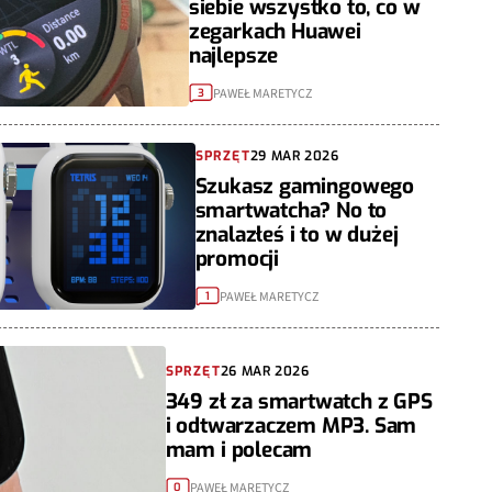
siebie wszystko to, co w
zegarkach Huawei
najlepsze
PAWEŁ MARETYCZ
3
SPRZĘT
29 MAR 2026
Szukasz gamingowego
smartwatcha? No to
znalazłeś i to w dużej
promocji
PAWEŁ MARETYCZ
1
SPRZĘT
26 MAR 2026
349 zł za smartwatch z GPS
i odtwarzaczem MP3. Sam
mam i polecam
PAWEŁ MARETYCZ
0