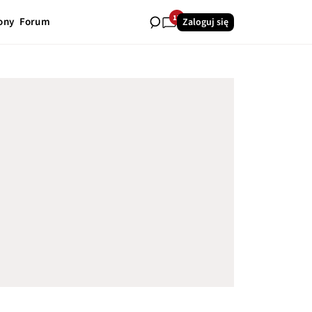
17
ony
Forum
Zaloguj się