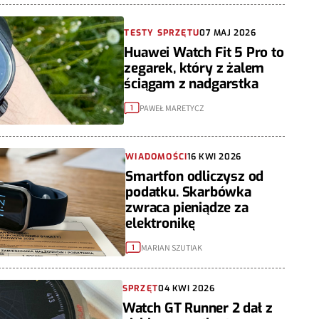
TESTY SPRZĘTU
07 MAJ 2026
Huawei Watch Fit 5 Pro to
zegarek, który z żalem
ściągam z nadgarstka
PAWEŁ MARETYCZ
1
WIADOMOŚCI
16 KWI 2026
Smartfon odliczysz od
podatku. Skarbówka
zwraca pieniądze za
elektronikę
MARIAN SZUTIAK
1
SPRZĘT
04 KWI 2026
Watch GT Runner 2 dał z