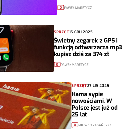
PAWEŁ MARETYCZ
0
SPRZĘT
15 GRU 2025
Świetny zegarek z GPS i
funkcją odtwarzacza mp3
kupisz dziś za 374 zł
PAWEŁ MARETYCZ
0
SPRZĘT
27 LIS 2025
Hama sypie
nowościami. W
Polsce jest już od
25 lat
MIESZKO ZAGAŃCZYK
0