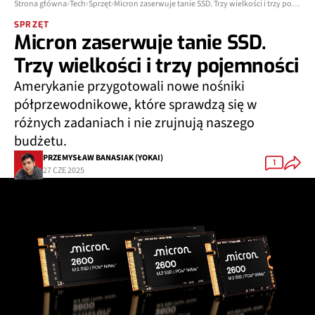
Strona główna
Tech
Sprzęt
Micron zaserwuje tanie SSD. Trzy wielkości i trzy pojemności
SPRZĘT
Micron zaserwuje tanie SSD.
Trzy wielkości i trzy pojemności
Amerykanie przygotowali nowe nośniki
półprzewodnikowe, które sprawdzą się w
różnych zadaniach i nie zrujnują naszego
budżetu.
PRZEMYSŁAW BANASIAK (YOKAI)
1
27 CZE 2025