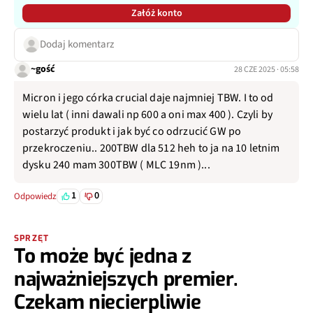
Załóż konto
Dodaj komentarz
~gość
28 CZE 2025 · 05:58
Micron i jego córka crucial daje najmniej TBW. I to od
wielu lat ( inni dawali np 600 a oni max 400 ). Czyli by
postarzyć produkt i jak być co odrzucić GW po
przekroczeniu.. 200TBW dla 512 heh to ja na 10 letnim
dysku 240 mam 300TBW ( MLC 19nm )...
1
0
Odpowiedz
SPRZĘT
To może być jedna z
najważniejszych premier.
Czekam niecierpliwie