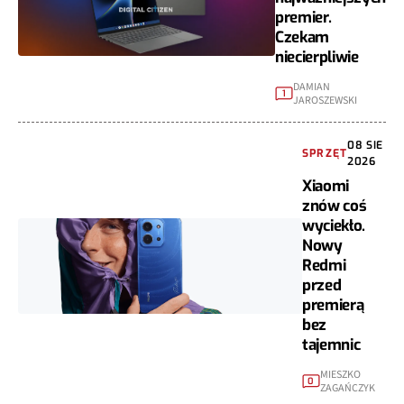
premier.
Czekam
niecierpliwie
DAMIAN
1
JAROSZEWSKI
08 SIE
SPRZĘT
2026
Xiaomi
znów coś
wyciekło.
Nowy
Redmi
przed
premierą
bez
tajemnic
MIESZKO
0
ZAGAŃCZYK