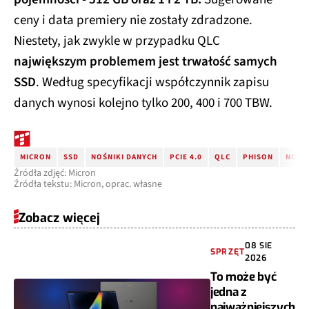
ceny i data premiery nie zostały zdradzone.
Niestety, jak zwykle w przypadku QLC
największym problemem jest trwałość samych
SSD
. Według specyfikacji współczynnik zapisu
danych wynosi kolejno tylko 200, 400 i 700 TBW.
MICRON
SSD
NOŚNIKI DANYCH
PCIE 4.0
QLC
PHISON
NOŚN
Źródła zdjęć: Micron
Źródła tekstu: Micron, oprac. własne
Zobacz więcej
08 SIE
SPRZĘT
2026
To może być
jedna z
najważniejszych