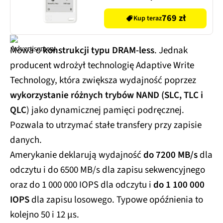
769 zł
Kup teraz
Mowa o
konstrukcji typu DRAM-less
. Jednak
producent wdrożył technologię Adaptive Write
Technology, która zwiększa wydajność poprzez
wykorzystanie różnych trybów NAND (SLC, TLC i
QLC
) jako dynamicznej pamięci podręcznej.
Pozwala to utrzymać stałe transfery przy zapisie
danych.
Amerykanie deklarują wydajność
do 7200 MB/s
dla
odczytu i do 6500 MB/s dla zapisu sekwencyjnego
oraz do 1 000 000 IOPS dla odczytu i
do 1 100 000
IOPS
dla zapisu losowego. Typowe opóźnienia to
kolejno 50 i 12 µs.