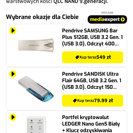
warstwowych kości
QLC NAND 9.generacji
.
REKLAMA
Wybrane okazje dla Ciebie
Pendrive SAMSUNG Bar
Plus 512GB, USB 3.2 Gen. 1
(USB 3.0), Odczyt 400
Mb/s Srebrny
549 zł
Kup teraz
Pendrive SANDISK Ultra
Flair 64GB, USB 3.2 Gen. 1
(USB 3.0), Odczyt 150
Mb/s Srebrno-niebieski
79.99 zł
Kup teraz
Portfel kryptowalut
LEDGER Nano Gen5 Biały
+ Klucz odzyskiwania