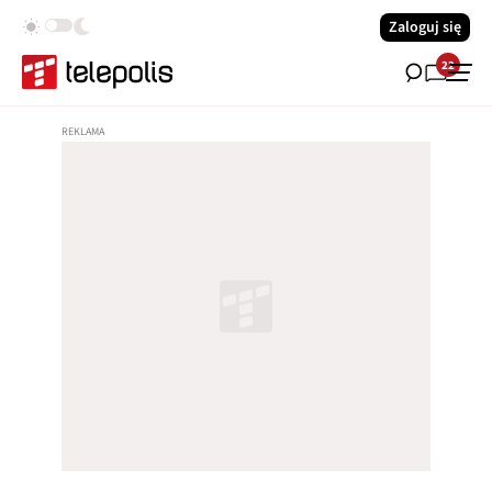
Zaloguj się
22