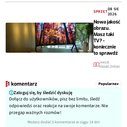
08 SIE
SPRZĘT
2026
Nowa jakość
obrazu.
Masz taki
TV? -
koniecznie
to sprawdź
JAKUB
0
KRAWCZYŃSKI
1 komentarz
Popularne
Zaloguj się, by śledzić dyskuję
Dołącz do użytkowników, pisz bez limitu, śledź
odpowiedzi oraz reakcje na swoje komentarze. Nie
przegap ważnych rozmów!
Możesz dodać 3 komentarze w ciągu 14 dni