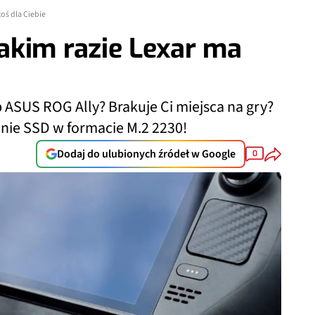
oś dla Ciebie
akim razie Lexar ma
ASUS ROG Ally? Brakuje Ci miejsca na gry?
nie SSD w formacie M.2 2230!
Dodaj do ulubionych źródeł w Google
0