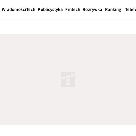
Wiadomości
Tech
Publicystyka
Fintech
Rozrywka
Rankingi
Telef