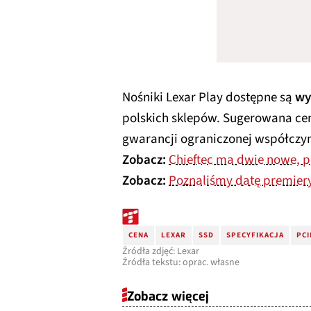
Nośniki Lexar Play dostępne są
wy
polskich sklepów. Sugerowana ce
gwarancji ograniczonej współczy
Zobacz:
Chieftec ma dwie nowe, p
Zobacz:
Poznaliśmy datę premiery
CENA
LEXAR
SSD
SPECYFIKACJA
PCI
Źródła zdjęć: Lexar
Źródła tekstu: oprac. własne
Zobacz więcej