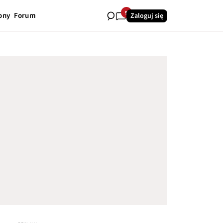
9
ony
Forum
Zaloguj się