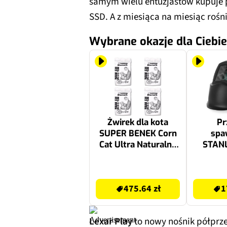
samym wielu entuzjastów kupuje
SSD. A z miesiąca na miesiąc rośn
Wybrane okazje dla Ciebie
Żwirek dla kota
Pr
SUPER BENEK Corn
spa
Cat Ultra Naturalny
STANL
22534 4 x 35 L
Protec
475.64 zł
179.99 zł
475.64 zł
1
Lexar Play
to nowy nośnik półpr