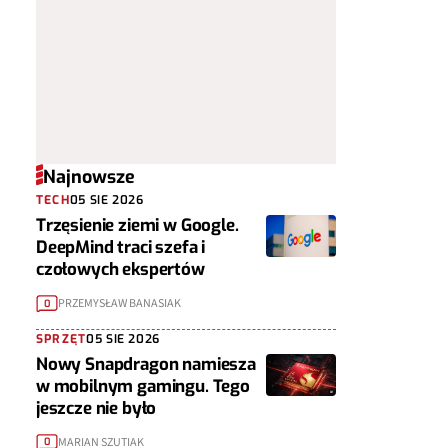
Najnowsze
TECH
05 SIE 2026
Trzęsienie ziemi w Google.
DeepMind traci szefa i
czołowych ekspertów
PRZEMYSŁAW BANASIAK
0
SPRZĘT
05 SIE 2026
Nowy Snapdragon namiesza
w mobilnym gamingu. Tego
jeszcze nie było
MARIAN SZUTIAK
0