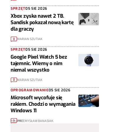
SPRZĘT
05 SIE 2026
Xbox zyska nawet 2 TB.
Sandisk pokazał nową kartę
dla graczy
MARIAN SZUTIAK
0
SPRZĘT
05 SIE 2026
Google Pixel Watch 5 bez
tajemnic. Wiemy o nim
niemal wszystko
MARIAN SZUTIAK
0
OPROGRAMOWANIE
05 SIE 2026
Microsoft wycofuje się
rakiem. Chodzi o wymagania
Windows 11
PRZEMYSŁAW BANASIAK
1