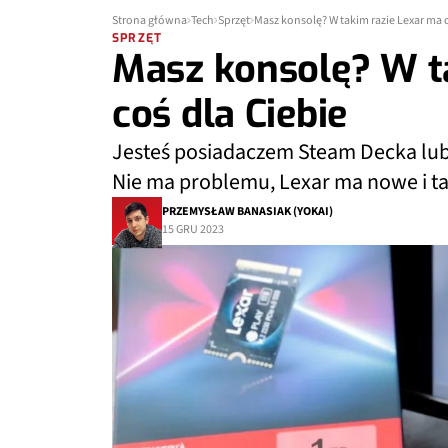
Strona główna
Tech
Sprzęt
Masz konsolę? W takim razie Lexar ma c
SPRZĘT
Masz konsolę? W t
coś dla Ciebie
Jesteś posiadaczem Steam Decka lub 
Nie ma problemu, Lexar ma nowe i ta
PRZEMYSŁAW BANASIAK (YOKAI)
15 GRU 2023