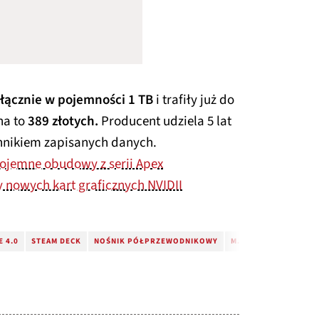
łącznie w pojemności 1 TB
i trafiły już do
na to
389 złotych.
Producent udziela 5 lat
nnikiem zapisanych danych.
ojemne obudowy z serii Apex
 nowych kart graficznych NVIDII
E 4.0
STEAM DECK
NOŚNIK PÓŁPRZEWODNIKOWY
M.2 2230
ASUS ROG