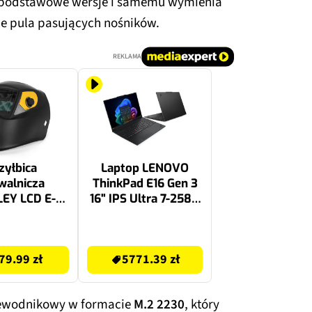
 podstawowe wersje i samemu wymienia
ie pula pasujących nośników.
REKLAMA
zyłbica
Laptop LENOVO
walnicza
ThinkPad E16 Gen 3
EY LCD E-
16" IPS Ultra 7-258V
tion 2000 E
32GB RAM 512GB
90368
SSD Windows 11
6599.99 zł
Professional,
79.99 zł
5771.39 zł
Funkcje AI
zewodnikowy w formacie
M.2 2230
, który