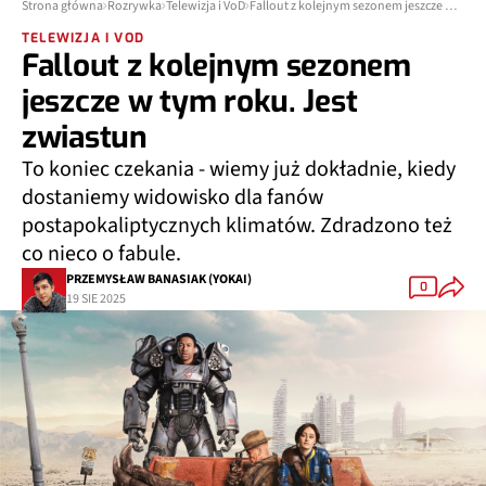
Strona główna
Rozrywka
Telewizja i VoD
Fallout z kolejnym sezonem jeszcze w tym roku. Jest zwiastun
TELEWIZJA I VOD
Fallout z kolejnym sezonem
jeszcze w tym roku. Jest
zwiastun
To koniec czekania - wiemy już dokładnie, kiedy
dostaniemy widowisko dla fanów
postapokaliptycznych klimatów. Zdradzono też
co nieco o fabule.
PRZEMYSŁAW BANASIAK (YOKAI)
0
19 SIE 2025