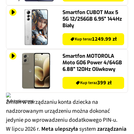
Smartfon CUBOT Max 5
5G 12/256GB 6.95" 144Hz
Biały
1249.99 zł
Kup teraz
Smartfon MOTOROLA
Moto G06 Power 4/64GB
6.88" 120Hz Oliwkowy
399 zł
Kup teraz
Zmian w zarządzaniu konta dziecka na
nadzorowanym urządzeniu można dokonać
jedynie po wprowadzeniu dodatkowego PIN-u.
W lipcu 2026 r.
Meta ulepszyła
system
zarządzania