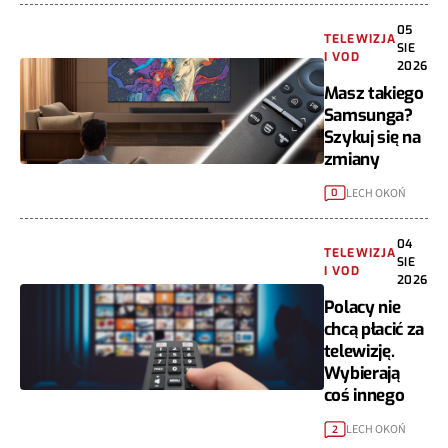
05
TELEWIZJA
SIE
I VOD
2026
Masz takiego
Samsunga?
Szykuj się na
zmiany
LECH OKOŃ
0
04
TELEWIZJA
SIE
I VOD
2026
Polacy nie
chcą płacić za
telewizję.
Wybierają
coś innego
LECH OKOŃ
2