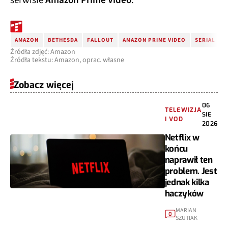
serwisie
Amazon Prime Video
.
AMAZON
BETHESDA
FALLOUT
AMAZON PRIME VIDEO
SERIAL
Źródła zdjęć: Amazon
Źródła tekstu: Amazon, oprac. własne
Zobacz więcej
06
TELEWIZJA
SIE
I VOD
2026
Netflix w
końcu
naprawił ten
problem. Jest
jednak kilka
haczyków
MARIAN
0
SZUTIAK