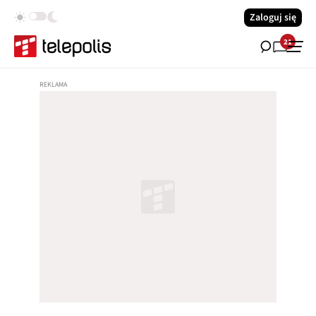
Zaloguj się
21