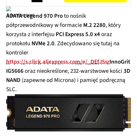
ADATA Legend 970 Pro
to nośnik
półprzewodnikowy w formacie
M.2 2280
, który
korzysta z interfejsu
PCI Express 5.0 x4
oraz
protokołu
NVMe 2.0
. Zdecydowano się tutaj na
kontroler
https://s.click.aliexpress.com/e/_DEfJSsr
InnoGrit
IG5666
oraz nieokreślone, 232-warstwowe kości
3D
NAND
(zapewne od Microna) i pamięć podręczną
SLC.