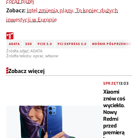
coraz bliżej
Zobacz:
Intel zmienia plany. To koniec dużych
inwestycji w Europie
ADATA
SSD
PCIE 5.0
PCI EXPRESS 5.0
NOŚNIK PÓŁPRZEWODNI
Źródła zdjęć: ADATA
Źródła tekstu: oprac. własne
Zobacz więcej
SPRZĘT
13:03
Xiaomi
znów coś
wyciekło.
Nowy
Redmi
przed
premierą