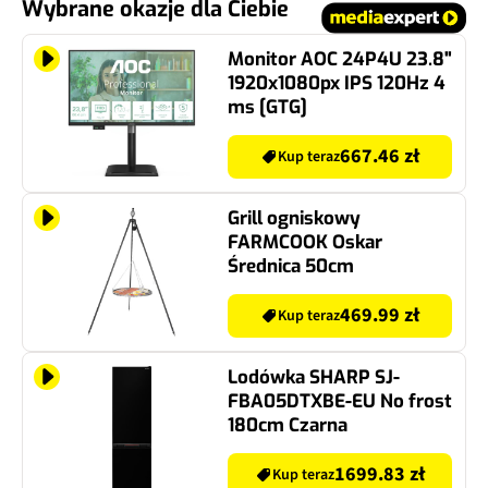
Wybrane okazje dla Ciebie
Monitor AOC 24P4U 23.8"
1920x1080px IPS 120Hz 4
ms [GTG]
667.46 zł
Kup teraz
Grill ogniskowy
FARMCOOK Oskar
Średnica 50cm
469.99 zł
Kup teraz
Lodówka SHARP SJ-
FBA05DTXBE-EU No frost
180cm Czarna
1699.83 zł
Kup teraz