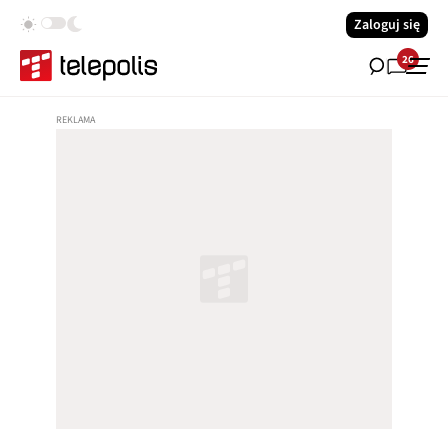
Zaloguj się
26