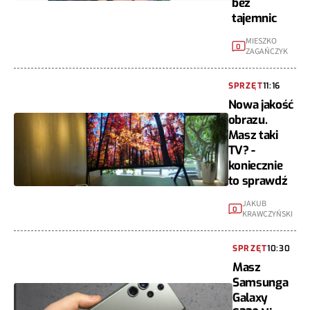
bez
tajemnic
MIESZKO
0
ZAGAŃCZYK
SPRZĘT
11:16
Nowa jakość
obrazu.
Masz taki
TV? -
koniecznie
to sprawdź
JAKUB
0
KRAWCZYŃSKI
SPRZĘT
10:30
Masz
Samsunga
Galaxy