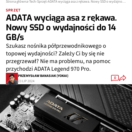
Strona główna
Tech
Sprzęt
ADATA wyciąga asa z rękawa. Nowy SSD o wydajności do 14 GB/s
SPRZĘT
ADATA wyciąga asa z rękawa.
Nowy SSD o wydajności do 14
GB/s
Szukasz nośnika półprzewodnikowego o
topowej wydajności? Zależy Ci by się nie
przegrzewał? Nie ma problemu, na pomoc
przychodzi ADATA Legend 970 Pro.
PRZEMYSŁAW BANASIAK (YOKAI)
0
23 LIP 2024