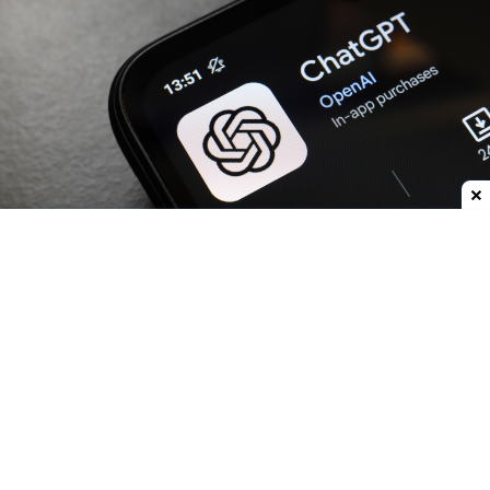
Dodaj do ulubionych źródeł w Google
OpenAI
zwiększa możliwości
ChatGPT.
Darmowi
użytkownicy oraz abonenci najtańszego planu Go
już w przyszłym tygodniu otrzymają
nielimitowany dostęp do rozmów tekstowych.
Znikną więc ograniczenia dla zwykłych
wiadomości, które obecnie mogą przerywać