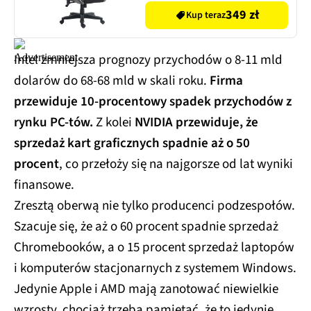
349 zł
Kup teraz
Intel zmniejsza prognozy przychodów o 8-11 mld
dolarów do 68-68 mld w skali roku.
Firma
przewiduje 10-procentowy spadek przychodów z
rynku PC-tów.
Z kolei
NVIDIA przewiduje, że
sprzedaż kart graficznych spadnie aż o 50
procent
, co przełoży się na najgorsze od lat wyniki
finansowe.
Zresztą oberwą nie tylko producenci podzespołów.
Szacuje się, że aż o 60 procent spadnie sprzedaż
Chromebooków, a o 15 procent sprzedaż laptopów
i komputerów stacjonarnych z systemem Windows.
Jedynie Apple i AMD mają zanotować niewielkie
wzrosty, chociaż trzeba pamiętać, że to jedynie