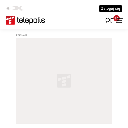
Zaloguj się
11