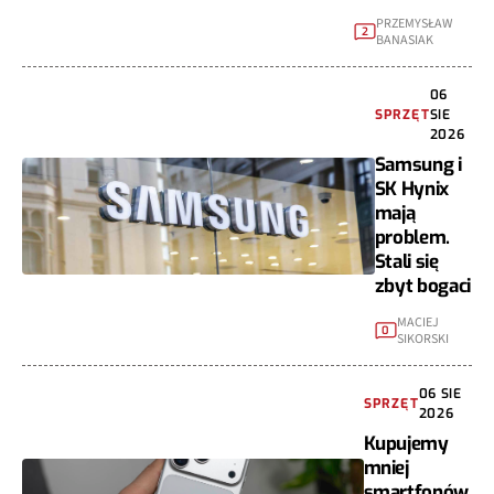
PRZEMYSŁAW
2
BANASIAK
06
SPRZĘT
SIE
2026
Samsung i
SK Hynix
mają
problem.
Stali się
zbyt bogaci
MACIEJ
0
SIKORSKI
06 SIE
SPRZĘT
2026
Kupujemy
mniej
smartfonów,