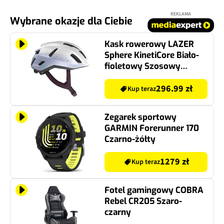
REKLAMA
Wybrane okazje dla Ciebie
Kask rowerowy LAZER
Sphere KinetiCore Biało-
fioletowy Szosowy
(rozmiar L)
296.99 zł
Kup teraz
Zegarek sportowy
GARMIN Forerunner 170
Czarno-żółty
1279 zł
Kup teraz
Fotel gamingowy COBRA
Rebel CR205 Szaro-
czarny