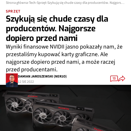
Strona główna
Tech
Sprzęt
Szykują się chude czasy dla producentów. Najgorsze dopiero przed nami
SPRZĘT
Szykują się chude czasy dla
producentów. Najgorsze
dopiero przed nami
Wyniki finansowe NVIDII jasno pokazały nam, że
przestaliśmy kupować karty graficzne. Ale
najgorsze dopiero przed nami, a może raczej
przed producentami.
DAMIAN JAROSZEWSKI (NER1O)
13
12 SIE 2022