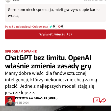
Gornikom niech sprzedaja, mieli graczy w dupie karma
wraca,
0
0
Pokaż 1 odpowiedź
Odpowiedz
Wyświetl więcej (+8)
OPROGRAMOWANIE
ChatGPT bez limitu. OpenAI
właśnie zmienia zasady gry
Mamy dobre wieści dla fanów sztucznej
inteligencji, którzy niekoniecznie chcą za nią
płacić. Jedne z najlepszych modeli stają się
jeszcze lepsze.
PRZEMYSŁAW BANASIAK (YOKAI)
0
06 SIE 2026