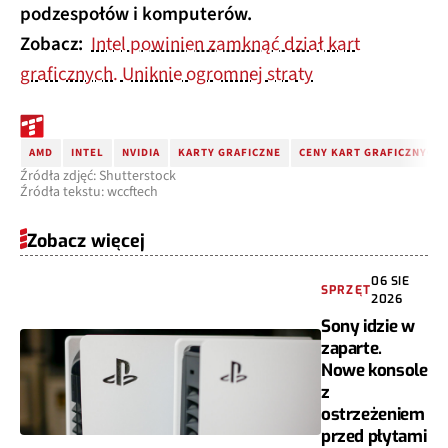
podzespołów i komputerów.
Zobacz:
Intel powinien zamknąć dział kart
graficznych. Uniknie ogromnej straty
AMD
INTEL
NVIDIA
KARTY GRAFICZNE
CENY KART GRAFICZNYCH
Źródła zdjęć: Shutterstock
Źródła tekstu: wccftech
Zobacz więcej
06 SIE
SPRZĘT
2026
Sony idzie w
zaparte.
Nowe konsole
z
ostrzeżeniem
przed płytami