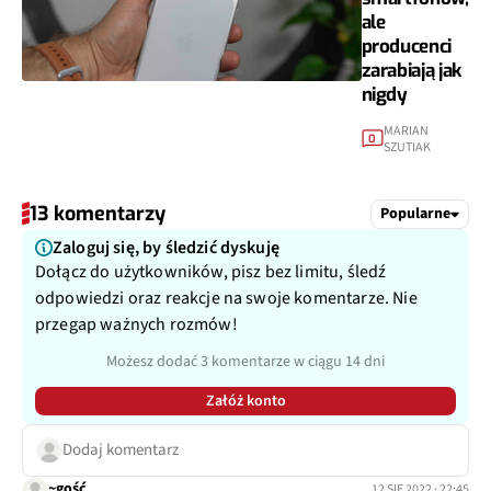
ale
producenci
zarabiają jak
nigdy
MARIAN
0
SZUTIAK
13 komentarzy
Popularne
Zaloguj się, by śledzić dyskuję
Dołącz do użytkowników, pisz bez limitu, śledź
odpowiedzi oraz reakcje na swoje komentarze. Nie
przegap ważnych rozmów!
Możesz dodać 3 komentarze w ciągu 14 dni
Załóż konto
Dodaj komentarz
~gość
12 SIE 2022 · 22:45