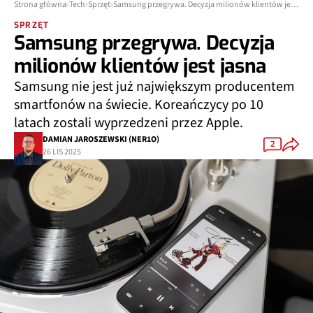
Strona główna
Tech
Sprzęt
Samsung przegrywa. Decyzja milionów klientów jest jasna
SPRZĘT
Samsung przegrywa. Decyzja
milionów klientów jest jasna
Samsung nie jest już największym producentem
smartfonów na świecie. Koreańczycy po 10
latach zostali wyprzedzeni przez Apple.
DAMIAN JAROSZEWSKI (NER1O)
2
26 LIS 2025