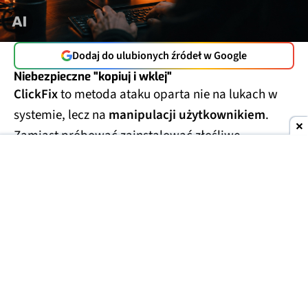
Dodaj do ulubionych źródeł w Google
Niebezpieczne "kopiuj i wklej"
ClickFix
to metoda ataku oparta nie na lukach w
systemie, lecz na
manipulacji użytkownikiem
.
Zamiast próbować zainstalować złośliwe
oprogramowanie w ukryciu, oszuści
proszą ofiarę
o samodzielne uruchomienie polecenia
.
Najczęściej odbywa się to pod pozorem
potwierdzenia, że użytkownik nie jest robotem albo
rozwiązania rzekomego problemu z przeglądarką.