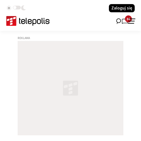
Zaloguj się
34