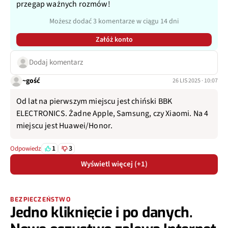
przegap ważnych rozmów!
Możesz dodać 3 komentarze w ciągu 14 dni
Załóż konto
Dodaj komentarz
~gość
26 LIS 2025 · 10:07
Od lat na pierwszym miejscu jest chiński BBK
ELECTRONICS. Żadne Apple, Samsung, czy Xiaomi. Na 4
miejscu jest Huawei/Honor.
1
3
Odpowiedz
Wyświetl więcej (+1)
BEZPIECZEŃSTWO
Jedno kliknięcie i po danych.