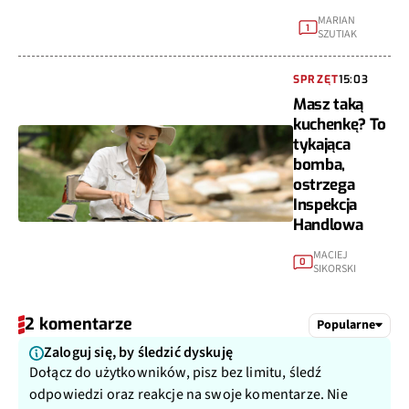
MARIAN
1
SZUTIAK
SPRZĘT
15:03
Masz taką
kuchenkę? To
tykająca
bomba,
ostrzega
Inspekcja
Handlowa
MACIEJ
0
SIKORSKI
2 komentarze
Popularne
Zaloguj się, by śledzić dyskuję
Dołącz do użytkowników, pisz bez limitu, śledź
odpowiedzi oraz reakcje na swoje komentarze. Nie