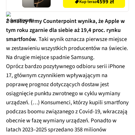
naturalny (CPO) 2x eSIM
4599 zł
Kup teraz
Z analizy firmy Counterpoint wynika, że Apple w
tym roku zgarnie dla siebie aż 19,4 proc. rynku
smartfonów
. Taki wynik oznacza pierwsze miejsce
w zestawieniu wszystkich producentów na świecie.
Na drugie miejsce spadnie Samsung.
Oprócz bardzo pozytywnego odbioru serii iPhone
17, głównym czynnikiem wpływającym na
poprawę prognoz dotyczących dostaw jest
osiągnięcie punktu zwrotnego w cyklu wymiany
urządzeń. (…) Konsumenci, którzy kupili smartfony
podczas boomu związanego z Covid-19, wkraczają
obecnie w fazę wymiany urządzeń. Ponadto w
latach 2023–2025 sprzedano 358 milionów