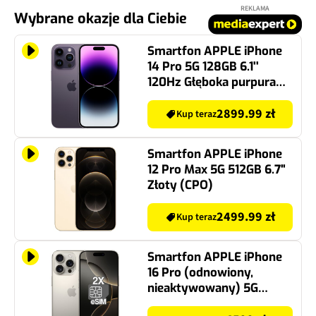
REKLAMA
Wybrane okazje dla Ciebie
Smartfon APPLE iPhone
14 Pro 5G 128GB 6.1''
120Hz Głęboka purpura
(CPO)
2899.99 zł
Kup teraz
Smartfon APPLE iPhone
12 Pro Max 5G 512GB 6.7"
Złoty (CPO)
2499.99 zł
Kup teraz
Smartfon APPLE iPhone
16 Pro (odnowiony,
nieaktywowany) 5G
256GB 6.3" 120Hz Tytan