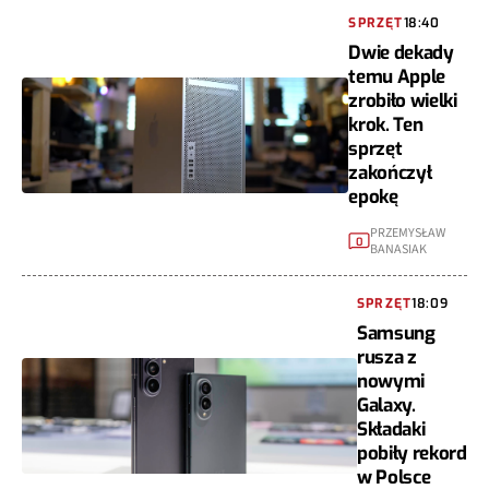
SPRZĘT
18:40
Dwie dekady
temu Apple
zrobiło wielki
krok. Ten
sprzęt
zakończył
epokę
PRZEMYSŁAW
0
BANASIAK
SPRZĘT
18:09
Samsung
rusza z
nowymi
Galaxy.
Składaki
pobiły rekord
w Polsce