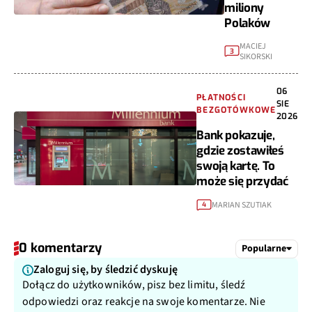
miliony
Polaków
MACIEJ
3
SIKORSKI
06
PŁATNOŚCI
SIE
BEZGOTÓWKOWE
2026
Bank pokazuje,
gdzie zostawiłeś
swoją kartę. To
może się przydać
MARIAN SZUTIAK
4
0 komentarzy
Popularne
Zaloguj się, by śledzić dyskuję
Dołącz do użytkowników, pisz bez limitu, śledź
odpowiedzi oraz reakcje na swoje komentarze. Nie