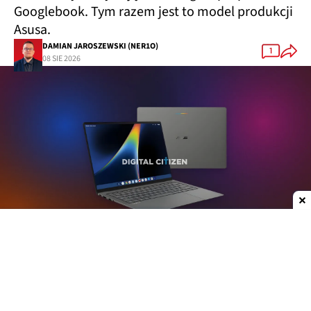
Googlebook. Tym razem jest to model produkcji
Asusa.
DAMIAN JAROSZEWSKI (NER1O)
1
08 SIE 2026
Dodaj do ulubionych źródeł w Google
Plotki na temat nowych laptopów z serii
Googlebook krążą już od jakiegoś czasu. W mojej