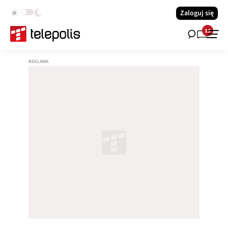
Zaloguj się
13