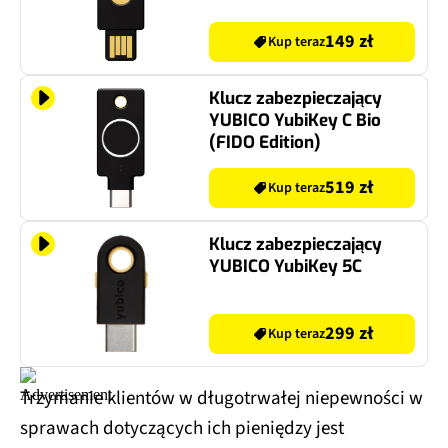
149 zł
Kup teraz
Klucz zabezpieczający
YUBICO YubiKey C Bio
(FIDO Edition)
519 zł
Kup teraz
Klucz zabezpieczający
YUBICO YubiKey 5C
299 zł
Kup teraz
Trzymanie klientów w długotrwałej niepewności w
sprawach dotyczących ich pieniędzy jest