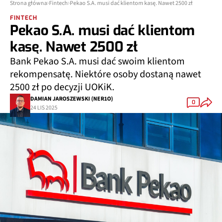
Strona główna
Fintech
Pekao S.A. musi dać klientom kasę. Nawet 2500 zł
FINTECH
Pekao S.A. musi dać klientom
kasę. Nawet 2500 zł
Bank Pekao S.A. musi dać swoim klientom
rekompensatę. Niektóre osoby dostaną nawet
2500 zł po decyzji UOKiK.
DAMIAN JAROSZEWSKI (NER1O)
0
24 LIS 2025