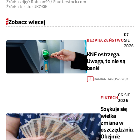
Źródła zdjęć: Robson90 / Shutterstock.com
Źródła tekstu: UKOKiK
Zobacz więcej
07
BEZPIECZEŃSTWO
SIE
2026
KNF ostrzega.
Uwaga, to nie są
banki
DAMIAN JAROSZEWSKI
2
06 SIE
FINTECH
2026
Szykuje się
wielka
zmiana w
oszczędzaniu.
Obejmie