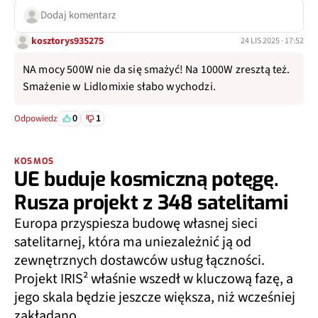
Dodaj komentarz
kosztorys935275
24 LIS 2025 · 17:52
NA mocy 500W nie da się smażyć! Na 1000W zresztą też.
Smażenie w Lidlomixie słabo wychodzi.
0
1
Odpowiedz
KOSMOS
UE buduje kosmiczną potęgę.
Rusza projekt z 348 satelitami
Europa przyspiesza budowę własnej sieci
satelitarnej, która ma uniezależnić ją od
zewnętrznych dostawców usług łączności.
Projekt IRIS² właśnie wszedł w kluczową fazę, a
jego skala będzie jeszcze większa, niż wcześniej
zakładano.