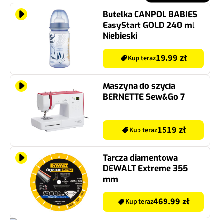
Butelka CANPOL BABIES
EasyStart GOLD 240 ml
Niebieski
19.99 zł
Kup teraz
Maszyna do szycia
BERNETTE Sew&Go 7
1519 zł
Kup teraz
Tarcza diamentowa
DEWALT Extreme 355
mm
469.99 zł
Kup teraz