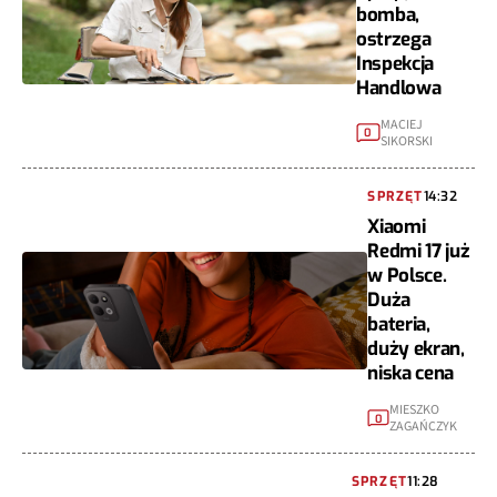
bomba,
ostrzega
Inspekcja
Handlowa
MACIEJ
0
SIKORSKI
SPRZĘT
14:32
Xiaomi
Redmi 17 już
w Polsce.
Duża
bateria,
duży ekran,
niska cena
MIESZKO
0
ZAGAŃCZYK
SPRZĘT
11:28