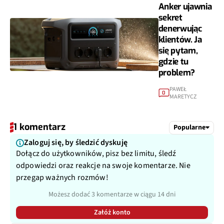
Anker ujawnia
sekret
denerwując
klientów. Ja
się pytam,
gdzie tu
problem?
PAWEŁ
0
MARETYCZ
1 komentarz
Popularne
Zaloguj się, by śledzić dyskuję
Dołącz do użytkowników, pisz bez limitu, śledź
odpowiedzi oraz reakcje na swoje komentarze. Nie
przegap ważnych rozmów!
Możesz dodać 3 komentarze w ciągu 14 dni
Załóż konto