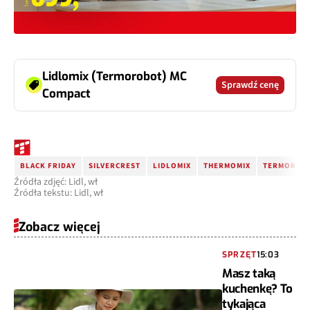
Lidlomix (Termorobot) MC
Sprawdź cenę
Compact
BLACK FRIDAY
SILVERCREST
LIDLOMIX
THERMOMIX
TERMOROBO
Źródła zdjęć: Lidl, wł
Źródła tekstu: Lidl, wł
Zobacz więcej
SPRZĘT
15:03
Masz taką
kuchenkę? To
tykająca