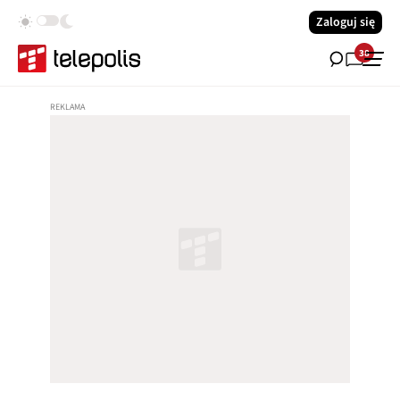
Zaloguj się
38