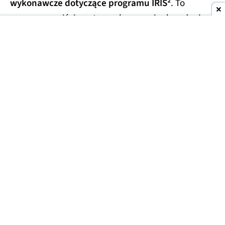
wykonawcze dotyczące programu IRIS²
. To
oznacza przejście z etapu planowania do pełnej
realizacji jednej z najważniejszych europejskich
inwestycji kosmicznych.