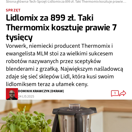
Strona główna
Tech
Sprzęt
Lidlomix za 899 zł. Taki Thermomix kosztuje prawie 7 tysięcy
SPRZĘT
Lidlomix za 899 zł. Taki
Thermomix kosztuje prawie 7
tysięcy
Vorwerk, niemiecki producent Thermomix i
ewangelista MLM stoi za wielkimi sukcesem
robotów nazywanych przez sceptyków
blenderami z grzałką. Największym naśladowcą
zdaje się sieć sklepów Lidl, która kusi swoim
lidlomiksem teraz a ułamek ceny.
DOMINIK KRAWCZYK (DKRAW)
1
24 LIS 2025