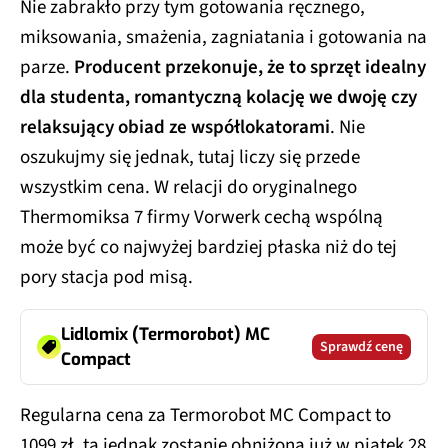
Nie zabrakło przy tym gotowania ręcznego,
miksowania, smażenia, zagniatania i gotowania na
parze.
Producent przekonuje, że to sprzęt idealny
dla studenta, romantyczną kolację we dwoję czy
relaksujący obiad ze współlokatorami
. Nie
oszukujmy się jednak, tutaj liczy się przede
wszystkim cena. W relacji do oryginalnego
Thermomiksa 7 firmy Vorwerk cechą wspólną
może być co najwyżej bardziej płaska niż do tej
pory stacja pod misą.
Lidlomix (Termorobot) MC
Sprawdź cenę
Compact
Regularna cena za Termorobot MC Compact to
1099 zł, ta jednak zostanie obniżona już w piątek 28