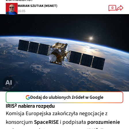
MARIAN SZUTIAK (MSNET)
0
16:05
Dodaj do ulubionych źródeł w Google
IRIS² nabiera rozpędu
Komisja Europejska zakończyła negocjacje z
konsorcjum
SpaceRISE
i podpisała
porozumienie