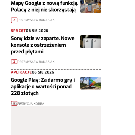
Mapy Google z nową funkcją.
Polacy z niej nie skorzystają
PRZEMYSŁAW BANASIAK
2
SPRZĘT
06 SIE 2026
Sony idzie w zaparte. Nowe
konsole z ostrzeżeniem
przed płytami
PRZEMYSŁAW BANASIAK
2
APLIKACJE
06 SIE 2026
Google Play: Za darmo gry i
aplikacje o wartości ponad
228 złotych
PATRYCJA KORBA
1