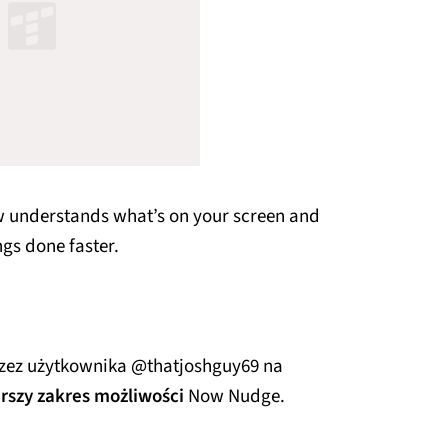
w understands what’s on your screen and
ngs done faster.
rzez użytkownika @thatjoshguy69 na
rszy zakres możliwości
Now Nudge.