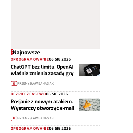
Najnowsze
OPROGRAMOWANIE
06 SIE 2026
ChatGPT bez limitu. OpenAI
właśnie zmienia zasady gry
PRZEMYSŁAW BANASIAK
0
BEZPIECZEŃSTWO
06 SIE 2026
Rosjanie z nowym atakiem.
Wystarczy otworzyć e-mail
PRZEMYSŁAW BANASIAK
0
OPROGRAMOWANIE
06 SIE 2026