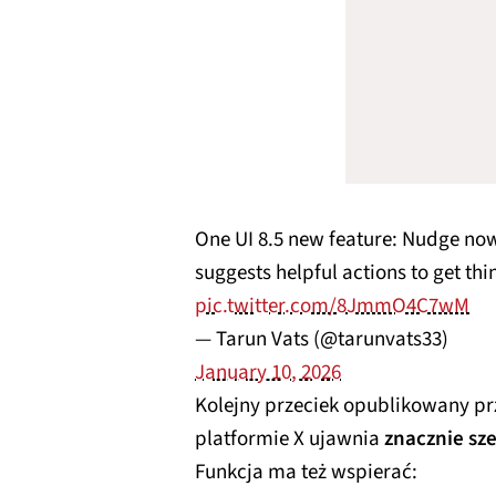
One UI 8.5 new feature: Nudge no
suggests helpful actions to get thi
pic.twitter.com/8JmmO4C7wM
— Tarun Vats (@tarunvats33)
January 10, 2026
Kolejny przeciek opublikowany p
platformie X ujawnia
znacznie sze
Funkcja ma też wspierać: