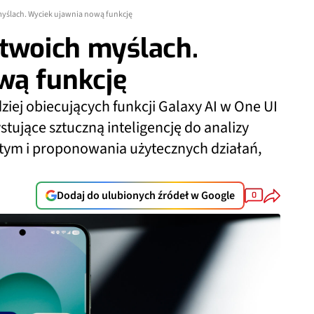
 myślach. Wyciek ujawnia nową funkcję
 twoich myślach.
wą funkcję
iej obiecujących funkcji Galaxy AI w One UI
tujące sztuczną inteligencję do analizy
stym i proponowania użytecznych działań,
Dodaj do ulubionych źródeł w Google
0