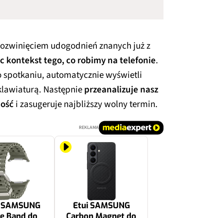
rozwinięciem udogodnień znanych już z
c kontekst tego, co robimy na telefonie
.
 spotkaniu, automatycznie wyświetli
klawiaturą. Następnie
przeanalizuje nasz
ość
i zasugeruje najbliższy wolny termin.
REKLAMA
k SAMSUNG
Etui SAMSUNG
e Band do
Carbon Magnet do