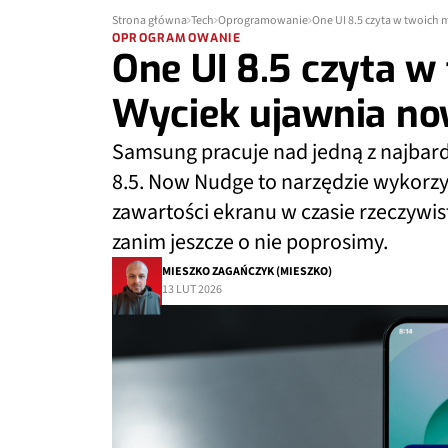
Strona główna
Tech
Oprogramowanie
One UI 8.5 czyta w twoich
OPROGRAMOWANIE
One UI 8.5 czyta w
Wyciek ujawnia no
Samsung pracuje nad jedną z najbardz
8.5. Now Nudge to narzędzie wykorzys
zawartości ekranu w czasie rzeczywi
zanim jeszcze o nie poprosimy.
MIESZKO ZAGAŃCZYK (MIESZKO)
13 LUT 2026