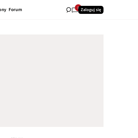
7
ony
Forum
Zaloguj się