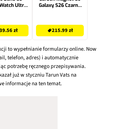
Watch Ultra
Galaxy S26 Czarny
ielony
EF-KS942SNEGWW
269 zł
39.56 zł
215.99 zł
kcji to wypełnianie formularzy online. Now
l, telefon, adres) i automatycznie
ując potrzebę ręcznego przepisywania.
kazał już w styczniu Tarun Vats na
we informacje na ten temat.