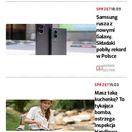
SPRZĘT
18:09
Samsung
rusza z
nowymi
Galaxy.
Składaki
pobiły rekord
w Polsce
MARIAN
0
SZUTIAK
SPRZĘT
15:03
Masz taką
kuchenkę? To
tykająca
bomba,
ostrzega
Inspekcja
Handlowa