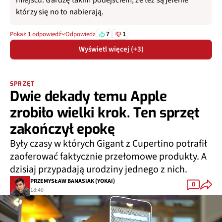
miejscu. Gardzę takim podejściem, że też są jelenie
którzy się no to nabierają.
7
1
Pokaż 1 odpowiedź
Odpowiedz
Wyświetl więcej (+3)
SPRZĘT
Dwie dekady temu Apple
zrobiło wielki krok. Ten sprzęt
zakończył epokę
Były czasy w których Gigant z Cupertino potrafił
zaoferować faktycznie przełomowe produkty. A
dzisiaj przypadają urodziny jednego z nich.
PRZEMYSŁAW BANASIAK (YOKAI)
0
18:40