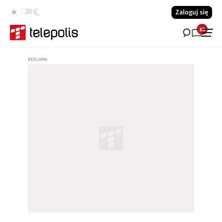
Zaloguj się
33