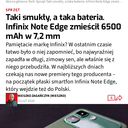
Strona główna
Tech
Sprzęt
Taki smukły, a taka bateria. Infinix Note Edge zmieścił 6500 mAh w 7,2 mm
SPRZĘT
Taki smukły, a taka bateria.
Infinix Note Edge zmieścił 6500
mAh w 7,2 mm
Pamiętacie markę Infinix? W ostatnim czasie
łatwo było o niej zapomnieć, bo najwyraźniej
zapadła w długi, zimowy sen, ale właśnie się z
niego przebudziła. W najbliższych dniach
czekają nas nowe premiery tego producenta –
na początek płaski smartfon Infinix Note Edge,
który wejdzie też do Polski.
MIESZKO ZAGAŃCZYK (MIESZKO)
6
13 LUT 2026