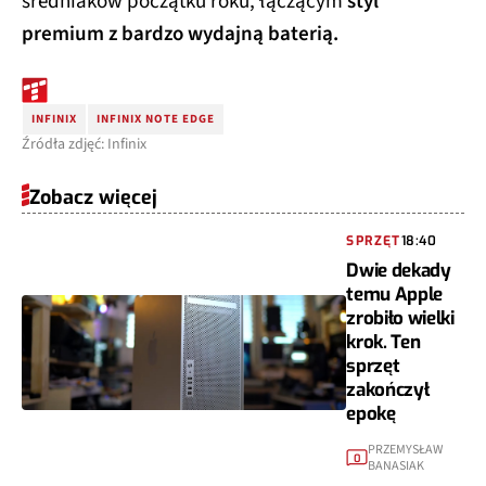
średniaków początku roku, łączącym
styl
premium z bardzo wydajną baterią.
INFINIX
INFINIX NOTE EDGE
Źródła zdjęć: Infinix
Zobacz więcej
SPRZĘT
18:40
Dwie dekady
temu Apple
zrobiło wielki
krok. Ten
sprzęt
zakończył
epokę
PRZEMYSŁAW
0
BANASIAK