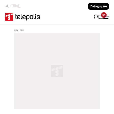
Zaloguj się
35