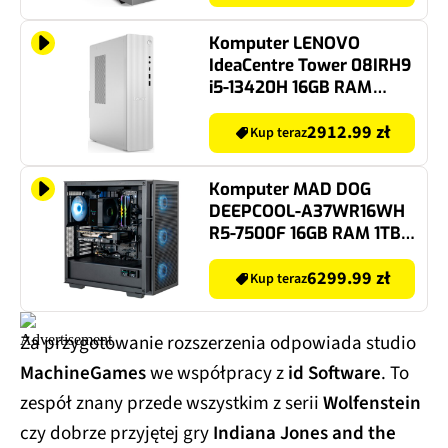
11 Home
Komputer LENOVO
IdeaCentre Tower 08IRH9
i5-13420H 16GB RAM
512GB SSD Windows 11
Professional
2912.99 zł
Kup teraz
Komputer MAD DOG
DEEPCOOL-A37WR16WH
R5-7500F 16GB RAM 1TB
SSD GeForce RTX5060Ti
DLSS 4.5 Wi-Fi Windows
6299.99 zł
Kup teraz
11 Home
Za przygotowanie rozszerzenia odpowiada studio
MachineGames
we współpracy z
id Software
. To
zespół znany przede wszystkim z serii
Wolfenstein
czy dobrze przyjętej gry
Indiana Jones and the