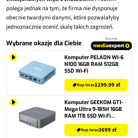
polega jednak na tym, że firma nie dysponuje
obecnie twardymi danymi, które pozwalałyby
jednoznacznie ocenić skalę takich zagrożeń.
REKLAMA
Wybrane okazje dla Ciebie
Komputer PELADN WI-6
N100 16GB RAM 512GB
SSD Wi-Fi
1299.99 zł
Kup teraz
Komputer GEEKOM GT1-
Mega Ultra 9-185H 16GB
RAM 1TB SSD Wi-Fi
Windows 11 Professional
3699 zł
Kup teraz