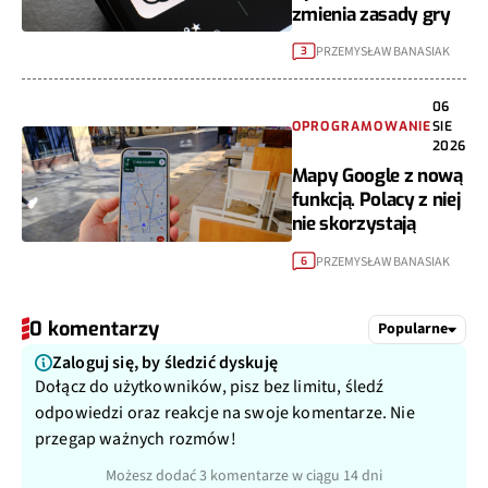
zmienia zasady gry
PRZEMYSŁAW BANASIAK
3
06
OPROGRAMOWANIE
SIE
2026
Mapy Google z nową
funkcją. Polacy z niej
nie skorzystają
PRZEMYSŁAW BANASIAK
6
0 komentarzy
Popularne
Zaloguj się, by śledzić dyskuję
Dołącz do użytkowników, pisz bez limitu, śledź
odpowiedzi oraz reakcje na swoje komentarze. Nie
przegap ważnych rozmów!
Możesz dodać 3 komentarze w ciągu 14 dni