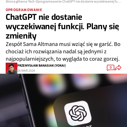
Strona główna
Tech
Oprogramowanie
ChatGPT nie dostanie wyczekiwanej funkcji. Plany się zmieniły
OPROGRAMOWANIE
ChatGPT nie dostanie
wyczekiwanej funkcji. Plany się
zmieniły
Zespół Sama Altmana musi wziąć się w garść. Bo
chociaż ich rozwiązania nadal są jednymi z
najpopularniejszych, to wygląda to coraz gorzej.
PRZEMYSŁAW BANASIAK (YOKAI)
0
26 MAR 2026