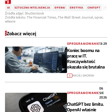
AI
SZTUCZNA INTELIGENCJA
OPENAI
EROTYKA
CHATGPT
CHAT
Źródła zdjęć: Shutterstock
Źródła tekstu: The Financial Times, The Wall Street Journal, oprac.
własne
Zobacz więcej
OPROGRAMOWANIE
13:29
Koniec boomu na
pracę w IT.
Rzeczywistość
okazała się brutalna
MACIEJ SIKORSKI
1
06
OPROGRAMOWANIE
SIE
2026
ChatGPT bez limitu.
OpenAI właśnie