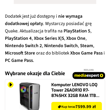
Dodatek jest już dostępny i
nie wymaga
dodatkowej opłaty
. Wystarczy posiadać grę
Quake. Aktualizacja trafiła na
PlayStation 5
,
PlayStation 4
,
Xbox Series X|S
,
Xbox One
,
Nintendo Switch 2
,
Nintendo Switch
,
Steam
,
Microsoft Store
oraz do bibliotek
Xbox Game Pass
i
PC Game Pass
.
REKLAMA
Wybrane okazje dla Ciebie
Komputer LENOVO LOQ
Tower 26ADR10 R7-
8745HX 32GB RAM 1TB
SSD GeForce RTX5060Ti
DLSS 4.5 Wi-Fi Windows
7599.99 zł
Kup teraz