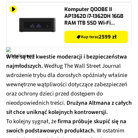
Komputer QOOBE II
AP13620 i7-13620H 16GB
RAM 1TB SSD Wi-Fi
Windows 11 Professional
2599 zł
Kup teraz
W tle są też kwestie moderacji i bezpieczeństwa
najmłodszych.
Według The Wall Street Journal
wdrożenie trybu dla dorosłych opóźniały właśnie
wewnętrzne wątpliwości dotyczące zabezpieczeń
oraz ochrony dzieci przed dostępem do
nieodpowiednich treści.
Drużyna Altmana z całych
sił chce uniknąć kolejnych kontrowersji.
To kolejny sygnał, że
firma próbuje skupić się na
swoich podstawowych produktach.
W ostatnim