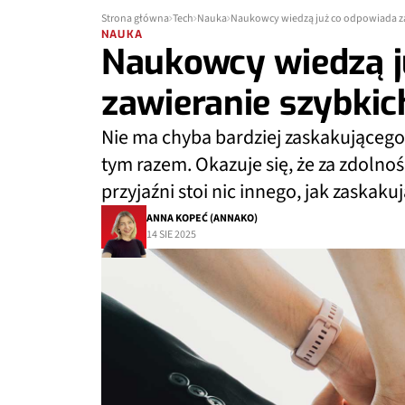
Strona główna
Tech
Nauka
Naukowcy wiedzą już co odpowiada za 
NAUKA
Naukowcy wiedzą j
zawieranie szybkic
Nie ma chyba bardziej zaskakującego l
tym razem. Okazuje się, że za zdoln
przyjaźni stoi nic innego, jak zaskak
ANNA KOPEĆ (ANNAKO)
14 SIE 2025