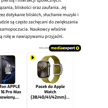
iersią i interakcji społecznych.
zania, bliskości oraz zaufania. Jej
ez dotykanie bliskich, słuchanie muzyki i
zie są często zachęcani do zwiększania
o samopoczucia. Naukowcy właśnie
wą rolę w nawiązywaniu przyjaźni.
REKLAMA
fon APPLE
Pasek do Apple
 16 Pro Max
Watch
nowiony,
(38/40/41/42mm) S
ywowany) 5G
Chartreuse
6.9" 120Hz