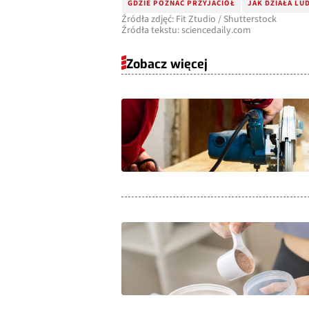
GDZIE POZNAĆ PRZYJACIÓŁ
JAK DZIAŁA LU
Źródła zdjęć: Fit Ztudio / Shutterstock
Źródła tekstu: sciencedaily.com
Zobacz więcej