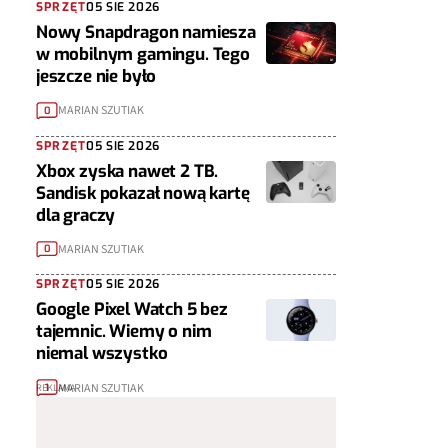
SPRZĘT
05 SIE 2026
Nowy Snapdragon namiesza
w mobilnym gamingu. Tego
jeszcze nie było
MARIAN SZUTIAK
0
SPRZĘT
05 SIE 2026
Xbox zyska nawet 2 TB.
Sandisk pokazał nową kartę
dla graczy
MARIAN SZUTIAK
0
SPRZĘT
05 SIE 2026
Google Pixel Watch 5 bez
tajemnic. Wiemy o nim
niemal wszystko
MARIAN SZUTIAK
1