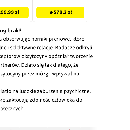
689 zł
zarny (CPO)
99.99 zł
578.2 zł
x eSIM
yny brak?
 obserwując norniki preriowe, które
lne i selektywne relacje. Badacze odkryli,
ceptorów oksytocyny opóźniał tworzenie
rtnerów. Działo się tak dlatego, że
ksytocyny przez mózg i wpływał na
atło na ludzkie zaburzenia psychiczne,
tóre zakłócają zdolność człowieka do
połecznych.