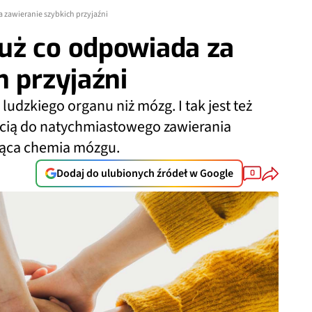
zawieranie szybkich przyjaźni
uż co odpowiada za
h przyjaźni
udzkiego organu niż mózg. I tak jest też
ością do natychmiastowego zawierania
ująca chemia mózgu.
Dodaj do ulubionych źródeł w Google
0