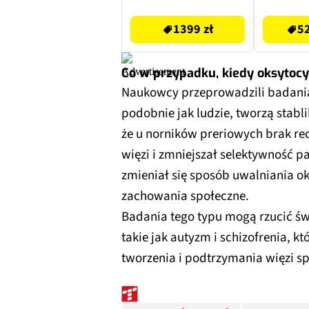
1999.99 zł
5299.99 zł
(czarny)
Tytan c
1399 zł
52
2
Co w przypadku, kiedy oksytoc
Naukowcy przeprowadzili badania
podobnie jak ludzie, tworzą stabli
że u norników preriowych brak re
więzi i zmniejszał selektywność pa
zmieniał się sposób uwalniania o
zachowania społeczne.
Badania tego typu mogą rzucić świ
takie jak autyzm i schizofrenia, k
tworzenia i podtrzymania więzi s