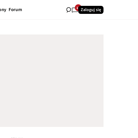
15
ony
Forum
Zaloguj się