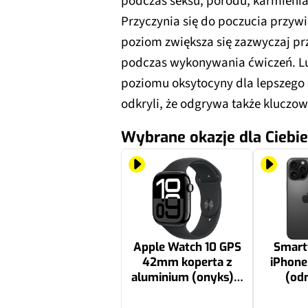
podczas seksu, porodu, karmienia p
Przyczynia się do poczucia przywią
poziom zwiększa się zazwyczaj prz
podczas wykonywania ćwiczeń. Lud
poziomu oksytocyny dla lepszeg
odkryli, że odgrywa także kluczo
Wybrane okazje dla Ciebie
Apple Watch 10 GPS
Smart
42mm koperta z
iPhone
aluminium (onyks) +
(od
pasek sportowy
nieakt
rozmiar S/M
256GB 