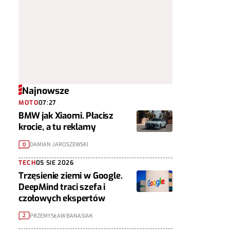
Najnowsze
MOTO
07:27
BMW jak Xiaomi. Płacisz
krocie, a tu reklamy
DAMIAN JAROSZEWSKI
0
TECH
05 SIE 2026
Trzęsienie ziemi w Google.
DeepMind traci szefa i
czołowych ekspertów
PRZEMYSŁAW BANASIAK
2