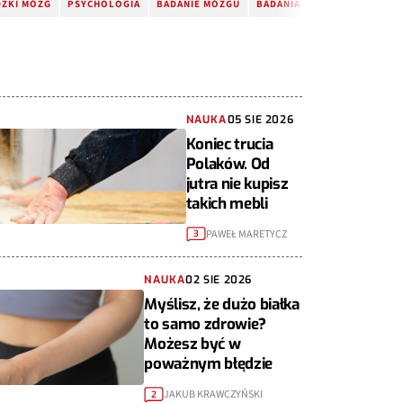
DZKI MÓZG
PSYCHOLOGIA
BADANIE MÓZGU
BADANIA NAUKOWE
NAUKA
05 SIE 2026
Koniec trucia
Polaków. Od
jutra nie kupisz
takich mebli
PAWEŁ MARETYCZ
3
NAUKA
02 SIE 2026
Myślisz, że dużo białka
to samo zdrowie?
Możesz być w
poważnym błędzie
JAKUB KRAWCZYŃSKI
2