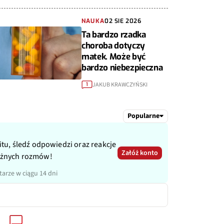
NAUKA
02 SIE 2026
Ta bardzo rzadka
choroba dotyczy
matek. Może być
bardzo niebezpieczna
JAKUB KRAWCZYŃSKI
1
Popularne
itu, śledź odpowiedzi oraz reakcje
Załóż konto
ażnych rozmów!
arze w ciągu 14 dni