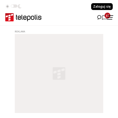
Zaloguj się
17