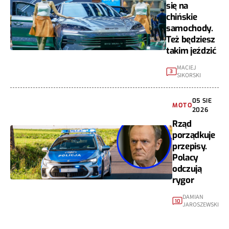
się na
chińskie
samochody.
Też będziesz
takim jeździć
MACIEJ
3
SIKORSKI
05 SIE
MOTO
2026
Rząd
porządkuje
przepisy.
Polacy
odczują
rygor
DAMIAN
10
JAROSZEWSKI