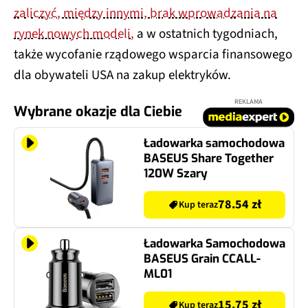
zaliczyć, między innymi, brak wprowadzania na
rynek nowych modeli,
a w ostatnich tygodniach,
także wycofanie rządowego wsparcia finansowego
dla obywateli USA na zakup elektryków.
REKLAMA
Wybrane okazje dla Ciebie
Ładowarka samochodowa
BASEUS Share Together
120W Szary
78.54 zł
Kup teraz
Ładowarka Samochodowa
BASEUS Grain CCALL-
ML01
15.75 zł
Kup teraz