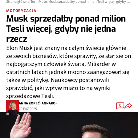
Strona główna
Tech
Moto
Musk sprzedałby ponad milion Tesli więcej, gdyby nie jedna rzecz
MOTORYZACJA
Musk sprzedałby ponad milion
Tesli więcej, gdyby nie jedna
rzecz
Elon Musk jest znany na całym świecie głównie
ze swoich biznesów, które sprawiły, że stał się on
najbogatszym człowiek świata. Miliarder w
ostatnich latach jednak mocno zaangażował się
także w politykę. Naukowcy postanowili
sprawdzić, jaki wpływ miało to na wyniki
sprzedażowe Tesli.
ANNA KOPEĆ (ANNAKO)
0
29 PAŹ 2025