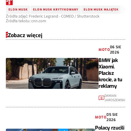
ELON MUSK
ELON MUSK KRYTYKOWANY
ELON MUSK MAJĄTEK
TES
Źródła zdjęć: Frederic Legrand - COMEO / Shutterstock
Źródła tekstu: cnn.com
Zobacz więcej
06 SIE
MOTO
2026
BMW jak
Xiaomi.
Płacisz
krocie, a tu
reklamy
DAMIAN
0
JAROSZEWSKI
05 SIE
MOTO
2026
Polacy rzucili