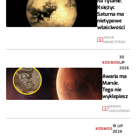
na Tytanie.
Księżyc
Saturna ma
nietypowe
właściwości
JAKUB
5
KRAWCZYŃSKI
30
KOSMOS
LIP
2026
Awaria ma
Marsie.
Tego nie
wyklepiesz
DAMIAN
3
JAROSZEWSKI
19 LIP
KOSMOS
2026