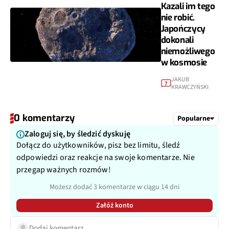
Kazali im tego
nie robić.
Japończycy
dokonali
niemożliwego
w kosmosie
JAKUB
7
KRAWCZYŃSKI
0 komentarzy
Popularne
Zaloguj się, by śledzić dyskuję
Dołącz do użytkowników, pisz bez limitu, śledź
odpowiedzi oraz reakcje na swoje komentarze. Nie
przegap ważnych rozmów!
Możesz dodać 3 komentarze w ciągu 14 dni
Załóż konto
Dodaj komentarz