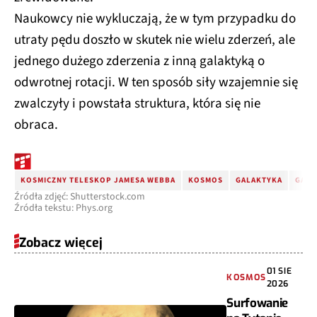
Naukowcy nie wykluczają, że w tym przypadku do
utraty pędu doszło w skutek nie wielu zderzeń, ale
jednego dużego zderzenia z inną galaktyką o
odwrotnej rotacji. W ten sposób siły wzajemnie się
zwalczyły i powstała struktura, która się nie
obraca.
KOSMICZNY TELESKOP JAMESA WEBBA
KOSMOS
GALAKTYKA
GALA
Źródła zdjęć: Shutterstock.com
Źródła tekstu: Phys.org
Zobacz więcej
01 SIE
KOSMOS
2026
Surfowanie