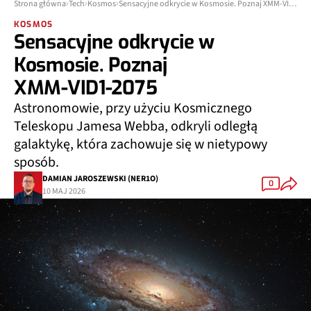
Strona główna
Tech
Kosmos
Sensacyjne odkrycie w Kosmosie. Poznaj XMM‑VID1‑2075
KOSMOS
Sensacyjne odkrycie w
Kosmosie. Poznaj
XMM‑VID1‑2075
Astronomowie, przy użyciu Kosmicznego
Teleskopu Jamesa Webba, odkryli odległą
galaktykę, która zachowuje się w nietypowy
sposób.
DAMIAN JAROSZEWSKI (NER1O)
0
10 MAJ 2026