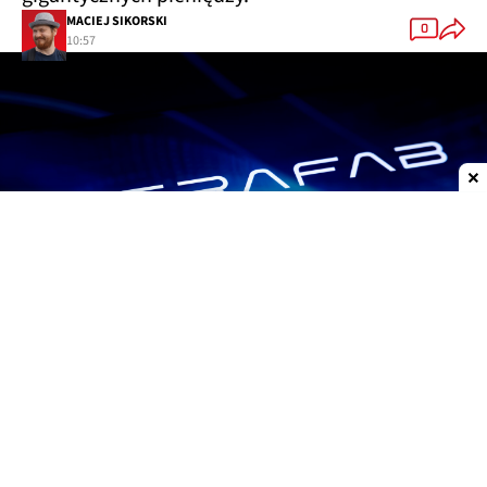
MACIEJ SIKORSKI
0
10:57
Dodaj do ulubionych źródeł w Google
Terafab powstanie w hrabstwie Grimes. Może to
dzieło przypadku, ale taki pseudonim nosi
kanadyjska artystka, z którą Elon Musk spotykał się