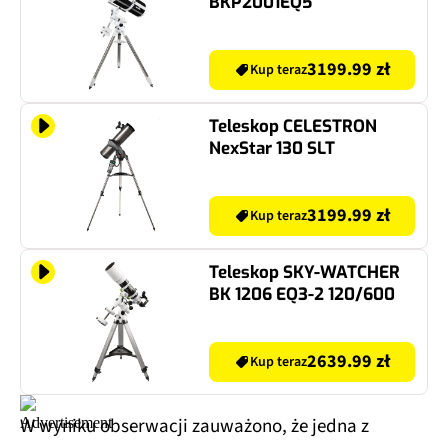
BKP2001EQ5
3199.99 zł
Kup teraz
Teleskop CELESTRON
NexStar 130 SLT
3199.99 zł
Kup teraz
Teleskop SKY-WATCHER
BK 1206 EQ3-2 120/600
2639.99 zł
Kup teraz
W wyniku obserwacji zauważono, że jedna z