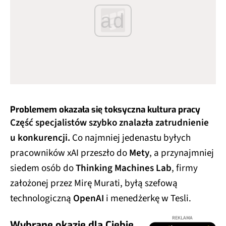
ad
Problemem okazała się toksyczna kultura pracy
Część specjalistów szybko znalazła zatrudnienie
u konkurencji.
Co najmniej jedenastu byłych
pracowników xAI przeszło do
Mety
, a przynajmniej
siedem osób do
Thinking Machines Lab
, firmy
założonej przez Mirę Murati, byłą szefową
technologiczną
OpenAI
i menedżerkę w Tesli.
REKLAMA
Wybrane okazje dla Ciebie