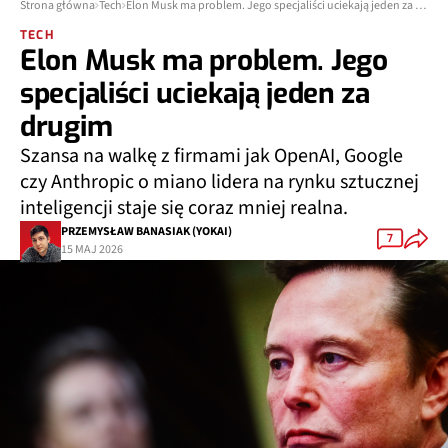
Strona główna
Tech
Elon Musk ma problem. Jego specjaliści uciekają jeden za drugim
TECH
Elon Musk ma problem. Jego
specjaliści uciekają jeden za
drugim
Szansa na walkę z firmami jak OpenAI, Google
czy Anthropic o miano lidera na rynku sztucznej
inteligencji staje się coraz mniej realna.
PRZEMYSŁAW BANASIAK (YOKAI)
7
15 MAJ 2026