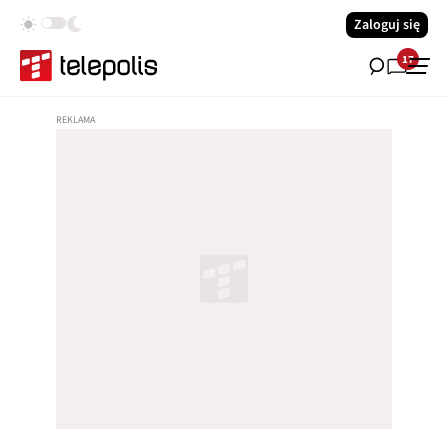
Zaloguj się
17