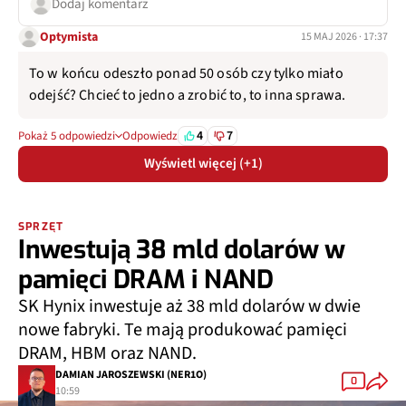
Dodaj komentarz
Optymista
15 MAJ 2026 · 17:37
To w końcu odeszło ponad 50 osób czy tylko miało
odejść? Chcieć to jedno a zrobić to, to inna sprawa.
4
7
Pokaż 5 odpowiedzi
Odpowiedz
Wyświetl więcej (+1)
SPRZĘT
Inwestują 38 mld dolarów w
pamięci DRAM i NAND
SK Hynix inwestuje aż 38 mld dolarów w dwie
nowe fabryki. Te mają produkować pamięci
DRAM, HBM oraz NAND.
DAMIAN JAROSZEWSKI (NER1O)
0
10:59