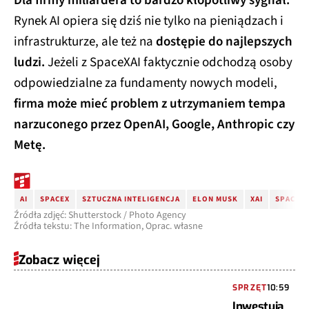
Dla firmy miliardera to bardzo kłopotliwy sygnał.
Rynek AI opiera się dziś nie tylko na pieniądzach i
infrastrukturze, ale też na
dostępie do najlepszych
ludzi.
Jeżeli z SpaceXAI faktycznie odchodzą osoby
odpowiedzialne za fundamenty nowych modeli,
firma może mieć problem z utrzymaniem tempa
narzuconego przez OpenAI, Google, Anthropic czy
Metę.
AI
SPACEX
SZTUCZNA INTELIGENCJA
ELON MUSK
XAI
SPACEXA
Źródła zdjęć: Shutterstock / Photo Agency
Źródła tekstu: The Information, Oprac. własne
Zobacz więcej
SPRZĘT
10:59
Inwestują