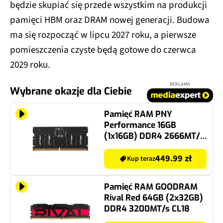
będzie skupiać się przede wszystkim na produkcji
pamięci HBM oraz DRAM nowej generacji. Budowa
ma się rozpocząć w lipcu 2027 roku, a pierwsze
pomieszczenia czyste będą gotowe do czerwca
2029 roku.
REKLAMA
Wybrane okazje dla Ciebie
Pamięć RAM PNY
Performance 16GB
(1x16GB) DDR4 2666MT/s
CL19
449.99 zł
Kup teraz
Pamięć RAM GOODRAM
Rival Red 64GB (2x32GB)
DDR4 3200MT/s CL18