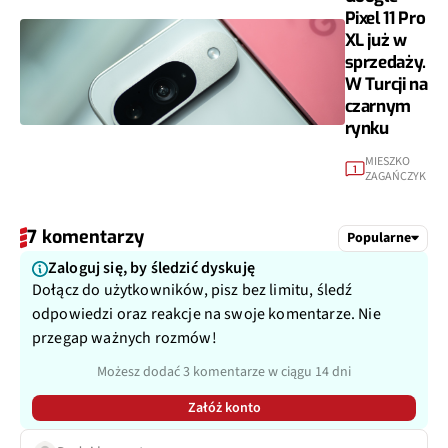
Pixel 11 Pro
XL już w
sprzedaży.
W Turcji na
czarnym
rynku
MIESZKO
1
ZAGAŃCZYK
7 komentarzy
Popularne
Zaloguj się, by śledzić dyskuję
Dołącz do użytkowników, pisz bez limitu, śledź
odpowiedzi oraz reakcje na swoje komentarze. Nie
przegap ważnych rozmów!
Możesz dodać 3 komentarze w ciągu 14 dni
Załóż konto