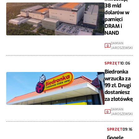
38 mld
dolarów w
pamięci
DRAM i
NAND
DAMIAN
0
JAROSZEWSKI
SPRZĘT
10:06
Biedronka
wrzuciła za
99 zł. Drugi
dostaniesz
za złotówkę
DAMIAN
0
JAROSZEWSKI
SPRZĘT
09:16
Google