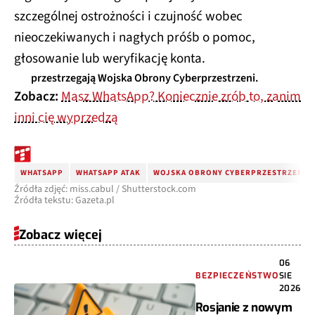
szczególnej ostrożności i czujność wobec
nieoczekiwanych i nagłych próśb o pomoc,
głosowanie lub weryfikację konta.
przestrzegają Wojska Obrony Cyberprzestrzeni.
Zobacz:
Masz WhatsApp? Koniecznie zrób to, zanim
inni cię wyprzedzą
WHATSAPP
WHATSAPP ATAK
WOJSKA OBRONY CYBERPRZESTRZENI
Źródła zdjęć: miss.cabul / Shutterstock.com
Źródła tekstu: Gazeta.pl
Zobacz więcej
06
BEZPIECZEŃSTWO
SIE
2026
Rosjanie z nowym