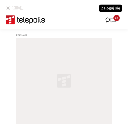
Zaloguj się
28