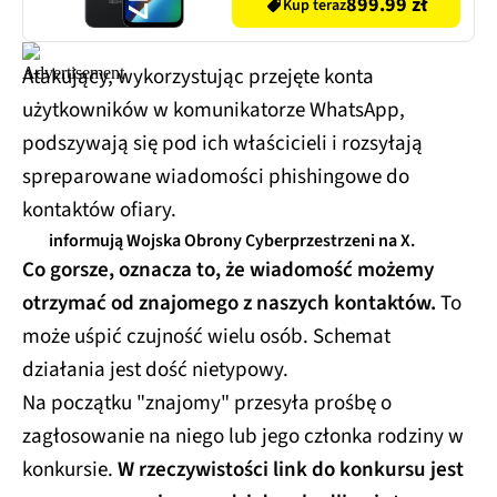
899.99 zł
Kup teraz
Atakujący, wykorzystując przejęte konta
użytkowników w komunikatorze WhatsApp,
podszywają się pod ich właścicieli i rozsyłają
spreparowane wiadomości phishingowe do
kontaktów ofiary.
informują Wojska Obrony Cyberprzestrzeni na X.
Co gorsze, oznacza to, że wiadomość możemy
otrzymać od znajomego z naszych kontaktów.
To
może uśpić czujność wielu osób. Schemat
działania jest dość nietypowy.
Na początku "znajomy" przesyła prośbę o
zagłosowanie na niego lub jego członka rodziny w
konkursie.
W rzeczywistości link do konkursu jest