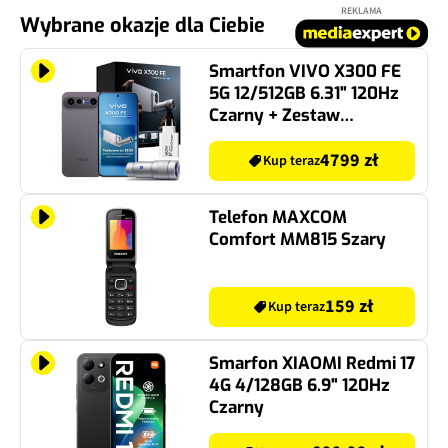
REKLAMA
Wybrane okazje dla Ciebie
Smartfon VIVO X300 FE
5G 12/512GB 6.31" 120Hz
Czarny + Zestaw
fotograficzny
4799 zł
Kup teraz
Telefon MAXCOM
Comfort MM815 Szary
159 zł
Kup teraz
Smarfon XIAOMI Redmi 17
4G 4/128GB 6.9" 120Hz
Czarny