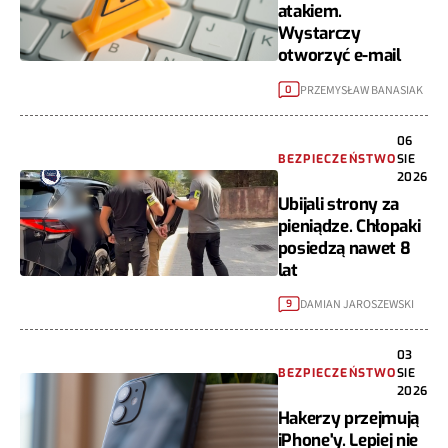
atakiem.
Wystarczy
otworzyć e-mail
PRZEMYSŁAW BANASIAK
0
06
BEZPIECZEŃSTWO
SIE
2026
Ubijali strony za
pieniądze. Chłopaki
posiedzą nawet 8
lat
DAMIAN JAROSZEWSKI
9
03
BEZPIECZEŃSTWO
SIE
2026
Hakerzy przejmują
iPhone'y. Lepiej nie