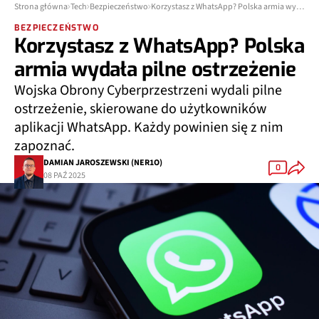
Strona główna
Tech
Bezpieczeństwo
Korzystasz z WhatsApp? Polska armia wydała pilne ostrzeżenie
BEZPIECZEŃSTWO
Korzystasz z WhatsApp? Polska
armia wydała pilne ostrzeżenie
Wojska Obrony Cyberprzestrzeni wydali pilne
ostrzeżenie, skierowane do użytkowników
aplikacji WhatsApp. Każdy powinien się z nim
zapoznać.
DAMIAN JAROSZEWSKI (NER1O)
0
08 PAŹ 2025