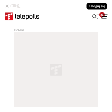
Zaloguj się
21