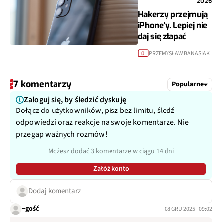
2026
Hakerzy przejmują
iPhone'y. Lepiej nie
daj się złapać
PRZEMYSŁAW BANASIAK
0
7 komentarzy
Popularne
Zaloguj się, by śledzić dyskuję
Dołącz do użytkowników, pisz bez limitu, śledź
odpowiedzi oraz reakcje na swoje komentarze. Nie
przegap ważnych rozmów!
Możesz dodać 3 komentarze w ciągu 14 dni
Załóż konto
Dodaj komentarz
~gość
08 GRU 2025 · 09:02