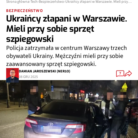
Strona główna
Tech
Bezpieczeństwo
Ukraińcy złapani w Warszawie. Mieli przy sobie sprzęt szpiegowski
BEZPIECZEŃSTWO
Ukraińcy złapani w Warszawie.
Mieli przy sobie sprzęt
szpiegowski
Policja zatrzymała w centrum Warszawy trzech
obywateli Ukrainy. Mężczyźni mieli przy sobie
zaawansowany sprzęt szpiegowski.
DAMIAN JAROSZEWSKI (NER1O)
7
08 GRU 2025