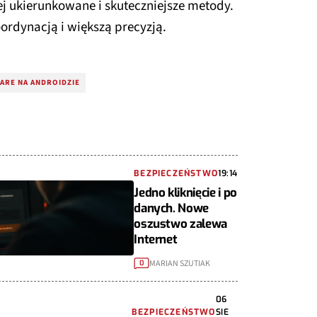
ej ukierunkowane i skuteczniejsze metody.
oordynacją i większą precyzją.
ARE NA ANDROIDZIE
BEZPIECZEŃSTWO
19:14
Jedno kliknięcie i po
danych. Nowe
oszustwo zalewa
Internet
MARIAN SZUTIAK
0
06
BEZPIECZEŃSTWO
SIE