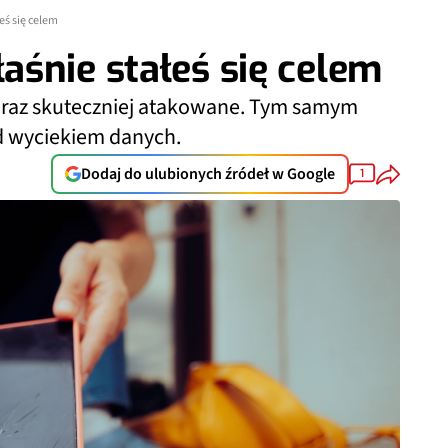
eś się celem
śnie stałeś się celem
 coraz skuteczniej atakowane. Tym samym
ed wyciekiem danych.
Dodaj do ulubionych źródeł w Google
1