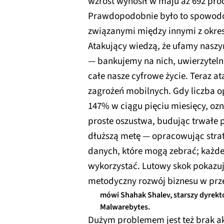
wzrost wynosił w maju aż 692 pro
Prawdopodobnie było to spowod
związanymi między innymi z okre
Atakujący wiedzą, że ufamy nasz
— bankujemy na nich, uwierzyteln
całe nasze cyfrowe życie. Teraz a
zagrożeń mobilnych. Gdy liczba 
147% w ciągu pięciu miesięcy, ozn
proste oszustwa, budując trwałe p
dłuższą metę — opracowując strat
danych, które mogą zebrać; każd
wykorzystać. Lutowy skok pokazuje
metodyczny rozwój biznesu w prze
mówi Shahak Shalev, starszy dyrekt
Malwarebytes.
Dużym problemem jest też brak ak