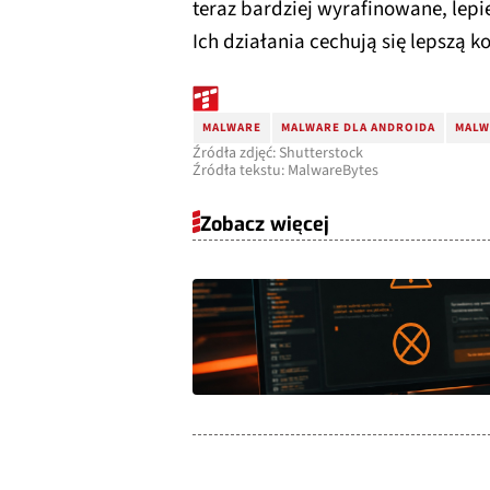
teraz bardziej wyrafinowane, lepi
Ich działania cechują się lepszą k
MALWARE
MALWARE DLA ANDROIDA
MALW
Źródła zdjęć: Shutterstock
Źródła tekstu: MalwareBytes
Zobacz więcej