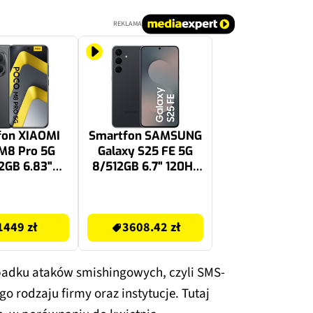
REKLAMA
fon XIAOMI
Smartfon SAMSUNG
M8 Pro 5G
Galaxy S25 FE 5G
2GB 6.83"
8/512GB 6.7" 120Hz
z Czarny
Czarny SM-S731
3608.42 zł
1449 zł
3608.42 zł
padku ataków smishingowych, czyli SMS-
 rodzaju firmy oraz instytucje. Tutaj