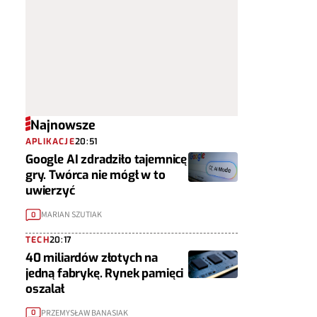
Najnowsze
APLIKACJE
20:51
Google AI zdradziło tajemnicę
gry. Twórca nie mógł w to
uwierzyć
MARIAN SZUTIAK
0
TECH
20:17
40 miliardów złotych na
jedną fabrykę. Rynek pamięci
oszalał
PRZEMYSŁAW BANASIAK
0