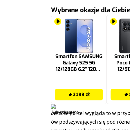
Wybrane okazje dla Ciebie
Smartfon SAMSUNG
Smart
Galaxy S25 5G
Poco 
12/128GB 6.2" 120Hz
12/51
Granatowy SM-S931
120H
3199 zł
1449 zł
3199 zł
Jeszcze gorzej wygląda to w przy
ów podszywających się pod różnego