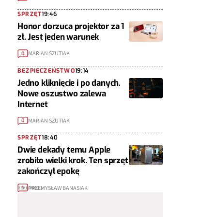
SPRZĘT
19:46
Honor dorzuca projektor za 1
zł. Jest jeden warunek
MARIAN SZUTIAK
0
BEZPIECZEŃSTWO
19:14
Jedno kliknięcie i po danych.
Nowe oszustwo zalewa
Internet
MARIAN SZUTIAK
0
SPRZĘT
18:40
Dwie dekady temu Apple
zrobiło wielki krok. Ten sprzęt
zakończył epokę
PRZEMYSŁAW BANASIAK
1