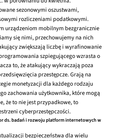
c. w porównaniu do kwietnia.
owane sezonowymi oszustwami,
sowymi rozliczeniami podatkowymi.
ym urządzeniom mobilnym bezgranicznie
iamy się nimi, przechowujemy na nich
takujący zwiększają liczbę i wyrafinowanie
oprogramowania szpiegującego wzrasta o
acza to, że atakujący wykraczają poza
rzedsięwzięcia przestępcze. Grają na
egie monetyzacji dla każdego rodzaju
ego zachowania użytkownika, które mogą
, że to nie jest przypadkowe, to
strzeni cyberprzestępczości.
or ds. badań i rozwoju platform internetowych w
tualizacji bezpieczeństwa dla wielu